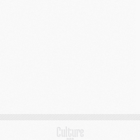
C
M
S
M
C
M
C
M
M
M
M
M
M
M
M
M