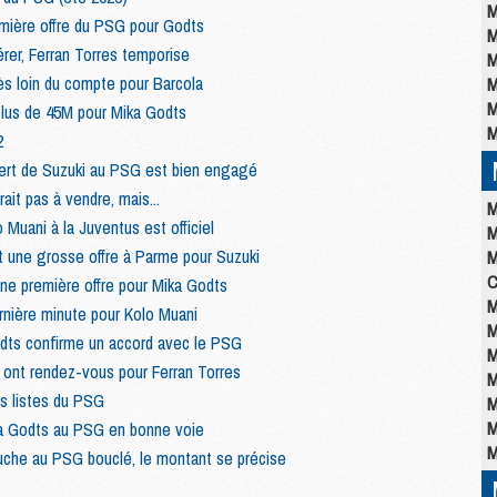
M
emière offre du PSG pour Godts
M
rer, Ferran Torres temporise
M
ès loin du compte pour Barcola
M
M
 plus de 45M pour Mika Godts
M
2
nsfert de Suzuki au PSG est bien engagé
ait pas à vendre, mais...
M
 Muani à la Juventus est officiel
M
t une grosse offre à Parme pour Suzuki
M
C
e première offre pour Mika Godts
M
nière minute pour Kolo Muani
M
dts confirme un accord avec le PSG
M
 ont rendez-vous pour Ferran Torres
M
s listes du PSG
M
M
ka Godts au PSG en bonne voie
M
ouche au PSG bouclé, le montant se précise