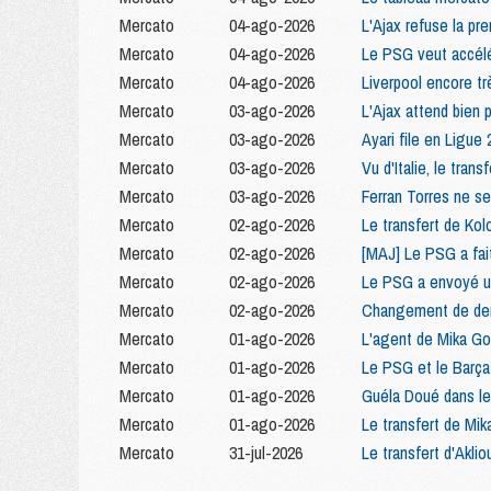
Mercato
04-ago-2026
L'Ajax refuse la pr
Mercato
04-ago-2026
Le PSG veut accélé
Mercato
04-ago-2026
Liverpool encore tr
Mercato
03-ago-2026
L'Ajax attend bien
Mercato
03-ago-2026
Ayari file en Ligue 
Mercato
03-ago-2026
Vu d'Italie, le tra
Mercato
03-ago-2026
Ferran Torres ne ser
Mercato
02-ago-2026
Le transfert de Kolo
Mercato
02-ago-2026
[MAJ] Le PSG a fai
Mercato
02-ago-2026
Le PSG a envoyé un
Mercato
02-ago-2026
Changement de der
Mercato
01-ago-2026
L'agent de Mika Go
Mercato
01-ago-2026
Le PSG et le Barça
Mercato
01-ago-2026
Guéla Doué dans le
Mercato
01-ago-2026
Le transfert de Mi
Mercato
31-jul-2026
Le transfert d'Akli