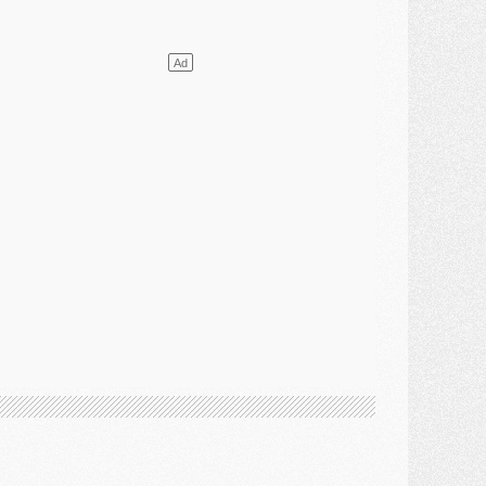
lub
- [MAJ] Ndjantou et deux jeunes du PSG annoncés dans un tournoi U21
ercato
- L'étonnante piste Suzuki confirmée et onéreuse
JEUDI 30 JUILLET
élections
- Ancelotti fait le ménage au Brésil mais veut garder Marquinhos
ercato
- Le statu quo du milieu du PSG se précise
lub
- Le PSG plutôt que la FIFA pour Al-Khelaïfi, poussé par l'UEFA ?
ercato
- Le PSG presserait Ferran Torres de se décider, deux pistes de secours
lub
- Déguisements, shopping, double scouting, Luis Campos dévoile ses méthodes
ercato
- Kroupi retiré du mercato
ercato
- Enfin une avancée dans le transfert d'Akliouche
MERCREDI 29 JUILLET
ercato
- Ferran Torres priorité du PSG, mais ouvert à tout
ercato
- Première offre de Liverpool en approche pour Barcola
ercato
- Le montant du transfert de Kolo Muani se précise, la formule aussi
ercato
- Kolo Muani attendu en Italie, son transfert débloqué
ercato
- Monaco a encore repoussé une offre du PSG pour Akliouche
ercato
- Liverpool presque d'accord avec Barcola, le PSG pas du tout
ercato
- Moment décisif pour le transfert de Kolo Muani