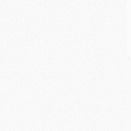
E
M
M
M
C
M
M
C
M
M
M
M
M
M
C