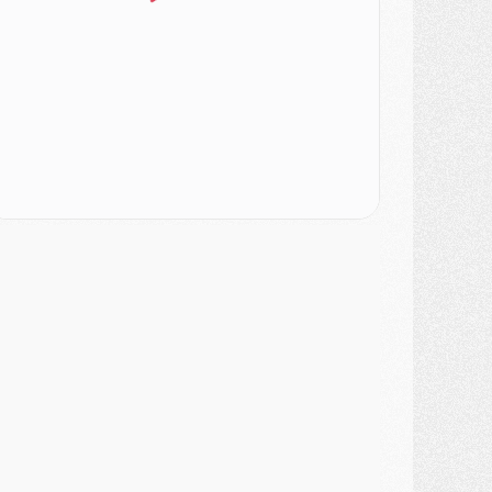
urope
- Gros coup dur pour Aston Villa avant de croiser le PSG
DIMANCHE 02 AOÛT
ercato
- Le transfert de Kolo Muani à la Juventus est officiel
ercato
- [MAJ] Le PSG a fait une grosse offre à Parme pour Suzuki
ercato
- Le PSG a envoyé une première offre pour Mika Godts
lub
- Après Pacho, d'autres retours en vue
ercato
- Changement de dernière minute pour Kolo Muani
SAMEDI 01 AOÛT
ercato
- L'agent de Mika Godts confirme un accord avec le PSG
lub
- Quels numéros de maillot pour Akliouche et Digne au PSG ?
atch
- Un hommage prévu lors de Brest/PSG
ercato
- Le PSG et le Barça ont rendez-vous pour Ferran Torres
ercato
- Guéla Doué dans les listes du PSG
ercato
- Le transfert de Mika Godts au PSG en bonne voie
VENDREDI 31 JUILLET
atch
- Un diffuseur annoncé pour les deux premiers matchs amicaux du PSG
ercato
- Le transfert d'Akliouche au PSG bouclé, le montant se précise
lub
- Un retour majeur dans le groupe du PSG