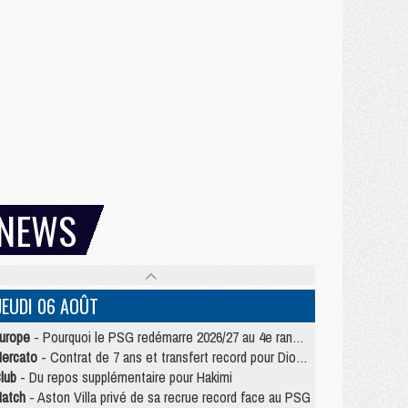
NEWS
JEUDI 06 AOÛT
urope
- Pourquoi le PSG redémarre 2026/27 au 4e rang du coefficient UEFA
ercato
- Contrat de 7 ans et transfert record pour Diomandé loin du PSG
lub
- Du repos supplémentaire pour Hakimi
atch
- Aston Villa privé de sa recrue record face au PSG