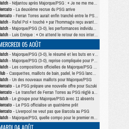
atch
- Ndjantou après Majorque/PSG : « Je ne me mets pas de plafond »
ercato
- La deuxième recrue du PSG arrive
ercato
- Ferran Torres aurait enfin tranché entre le PSG et le Barça
atch
- Rafel Pol « touché » par l'hommage reçu avant Majorque/PSG
atch
- Majorque/PSG (3-0), les performances individuelles
atch
- Luis Enrique : « On attend le retour de nos internationaux »
MERCREDI 05 AOÛT
atch
- Majorque/PSG (3-0), le résumé et les buts en video
atch
- Majorque/PSG (3-0), reprise compliquée pour Paris
atch
- Les compositions officielles de Majorque/PSG avec Kvara et de nombreux jeunes
lub
- Casquettes, maillots de bain, padel, le PSG lance sa collection été
atch
- Un des nouveaux maillots pour Majorque/PSG
ercato
- Le PSG prépare une nouvelle offre pour Suzuki
ercato
- Le transfert de Ferran Torres au PSG réglé avant le 12 août ?
atch
- Le groupe pour Majorque/PSG avec 11 absents
ercato
- Le PSG officialise un quatrième prêt
ercato
- Liverpool ne veut pas que Barcola au PSG
atch
- Majorque/PSG, quelle compo pour le premier match de la saison 2026/27 ?
MARDI 04 AOÛT