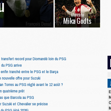
u
Mercato
Mika Godts
 transfert record pour Diomandé loin du PSG
 du PSG arrive
t enfin tranché entre le PSG et le Barça
 nouvelle offre pour Suzuki
ran Torres au PSG réglé avant le 12 août ?
un quatrième prêt
E
M
pas que Barcola au PSG
C
r Suzuki et Chevalier se précise
M
 du PSG (été 2026)