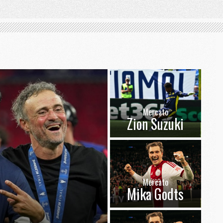
Mercato
Zion Suzuki
Mercato
Mika Godts