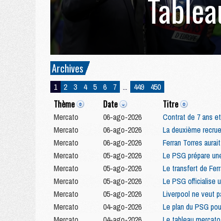
Tablea
Archives
1
2
3
4
5
6
7
...
449
450
Thème
Date
Titre
Mercato
06-ago-2026
Contrat de 7 ans et
Mercato
06-ago-2026
La deuxième recrue
Mercato
06-ago-2026
Ferran Torres aurai
Mercato
05-ago-2026
Le PSG prépare une
Mercato
05-ago-2026
Le transfert de Fer
Mercato
05-ago-2026
Le PSG officialise 
Mercato
05-ago-2026
Liverpool ne veut 
Mercato
04-ago-2026
Le plan du PSG pou
Mercato
04-ago-2026
Le tableau mercato