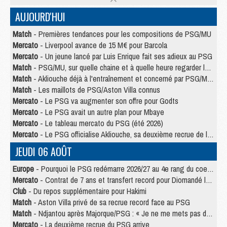
AUJOURD'HUI
Match
- Premières tendances pour les compositions de PSG/MU
Mercato
- Liverpool avance de 15 M€ pour Barcola
Mercato
- Un jeune lancé par Luis Enrique fait ses adieux au PSG
Match
- PSG/MU, sur quelle chaine et à quelle heure regarder le match ?
Match
- Akliouche déjà à l'entraînement et concerné par PSG/MU ?
Match
- Les maillots de PSG/Aston Villa connus
Mercato
- Le PSG va augmenter son offre pour Godts
Mercato
- Le PSG avait un autre plan pour Mbaye
Mercato
- Le tableau mercato du PSG (été 2026)
Mercato
- Le PSG officialise Akliouche, sa deuxième recrue de l’été
JEUDI 06 AOÛT
Europe
- Pourquoi le PSG redémarre 2026/27 au 4e rang du coefficient UEFA
Mercato
- Contrat de 7 ans et transfert record pour Diomandé loin du PSG
Club
- Du repos supplémentaire pour Hakimi
Match
- Aston Villa privé de sa recrue record face au PSG
Match
- Ndjantou après Majorque/PSG : « Je ne me mets pas de plafond »
Mercato
- La deuxième recrue du PSG arrive