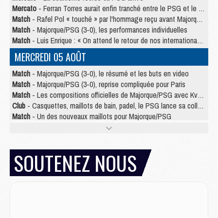
Mercato
- Ferran Torres aurait enfin tranché entre le PSG et le Barça
Match
- Rafel Pol « touché » par l'hommage reçu avant Majorque/PSG
Match
- Majorque/PSG (3-0), les performances individuelles
Match
- Luis Enrique : « On attend le retour de nos internationaux »
MERCREDI 05 AOÛT
Match
- Majorque/PSG (3-0), le résumé et les buts en video
Match
- Majorque/PSG (3-0), reprise compliquée pour Paris
Match
- Les compositions officielles de Majorque/PSG avec Kvara et de nombreux jeunes
Club
- Casquettes, maillots de bain, padel, le PSG lance sa collection été
Match
- Un des nouveaux maillots pour Majorque/PSG
Mercato
- Le PSG prépare une nouvelle offre pour Suzuki
Mercato
- Le transfert de Ferran Torres au PSG réglé avant le 12 août ?
Match
- Le groupe pour Majorque/PSG avec 11 absents
SOUTENEZ NOUS
Mercato
- Le PSG officialise un quatrième prêt
Mercato
- Liverpool ne veut pas que Barcola au PSG
Match
- Majorque/PSG, quelle compo pour le premier match de la saison 2026/27 ?
MARDI 04 AOÛT
Europe
- Les chapeaux provisoires de la Ligue des champions 2026/27