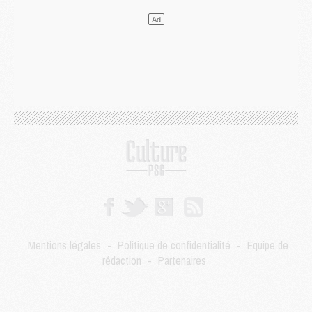
Mercato
- Le transfert de Kolo Muani à la Juventus est officiel
Mercato
- [MAJ] Le PSG a fait une grosse offre à Parme pour Suzuki
Mercato
- Le PSG a envoyé une première offre pour Mika Godts
Club
- Après Pacho, d'autres retours en vue
Mercato
- Changement de dernière minute pour Kolo Muani
SAMEDI 01 AOÛT
Mercato
- L'agent de Mika Godts confirme un accord avec le PSG
Club
- Quels numéros de maillot pour Akliouche et Digne au PSG ?
Match
- Un hommage prévu lors de Brest/PSG
Mercato
- Le PSG et le Barça ont rendez-vous pour Ferran Torres
Mercato
- Guéla Doué dans les listes du PSG
Mercato
- Le transfert de Mika Godts au PSG en bonne voie
VENDREDI 31 JUILLET
Match
- Un diffuseur annoncé pour les deux premiers matchs amicaux du PSG
Mentions légales
-
Politique de confidentialité
-
Équipe de
Mercato
- Le transfert d'Akliouche au PSG bouclé, le montant se précise
rédaction
-
Partenaires
Club
- Un retour majeur dans le groupe du PSG
Club
- [MAJ] Ndjantou et deux jeunes du PSG annoncés dans un tournoi U21
Mercato
- L'étonnante piste Suzuki confirmée et onéreuse