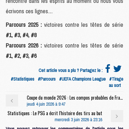
rencontre dans les esprits au moment où nous vous
écrivons ces lignes…
Parcours 2025 :
victoires contre les têtes de série
#1, #3, #4, #8
Parcours 2026 :
victoires contre les têtes de série
#1, #2, #3, #6
Cet article vous a plu ? Partagez le :
#Statistiques
#Parcours
#UEFA Champions League
#Tirage
au sort
Coupe du monde 2026 : Les compos probables de France/Côte d'Ivoire sans Parisien, mais avec une piste du PSG
jeudi 4 juin 2026 à 9:47
Statistiques : Le PSG a écrit l'histoire des tirs au but
mercredi 3 juin 2026 à 23:16
Vous pouvez retrouver les commentaires de l'article sous les