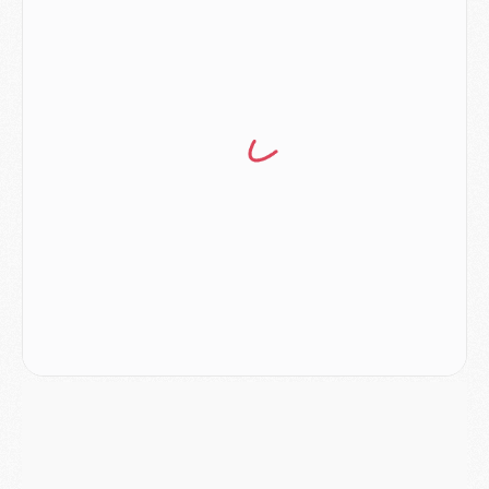
Podcast
- Podcast CulturePSG : Akliouche présenté par un fan de Monaco
Club
- Le PSG dévoile sa première collection d'entraînement pour 2026/2027
Discipline
- Un arbitre inattendu, mais porte-bonheur pour Lens/PSG
Match
- Majorque/PSG, sur quelle chaine et à quelle heure regarder le match ?
Mercato
- Le plan du PSG pour Suzuki et Chevalier se précise
Mercato
- L'Ajax refuse la première offre du PSG pour Godts
Mercato
- Le PSG veut accélérer, Ferran Torres temporise
Mercato
- Liverpool encore très loin du compte pour Barcola
LUNDI 03 AOÛT
Match
- Podcast CulturePSG : Mercato (Godts, Suzuki, Akliouche, Barcola, etc)
Mercato
- L'Ajax attend bien plus de 45M pour Mika Godts
Club
- Quatre retours importants dans le groupe du PSG, et un plus discret
Mercato
- Ayari file en Ligue 2
Club
- Le PSG s'associe avec un géant de la tech
Mercato
- Vu d'Italie, le transfert de Suzuki au PSG est bien engagé
Mercato
- Ferran Torres ne serait pas à vendre, mais...
Europe
- Gros coup dur pour Aston Villa avant de croiser le PSG
DIMANCHE 02 AOÛT