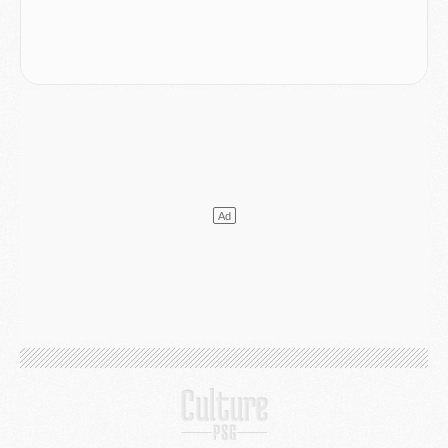
Mercato
- Le PSG veut accélérer, Ferran Torres temporise
Mercato
- Liverpool encore très loin du compte pour Barcola
LUNDI 03 AOÛT
Match
- Podcast CulturePSG : Mercato (Godts, Suzuki, Akliouche, Barcola, etc)
Mercato
- L'Ajax attend bien plus de 45M pour Mika Godts
Club
- Quatre retours importants dans le groupe du PSG, et un plus discret
Mercato
- Ayari file en Ligue 2
Club
- Le PSG s'associe avec un géant de la tech
Mercato
- Vu d'Italie, le transfert de Suzuki au PSG est bien engagé
Mercato
- Ferran Torres ne serait pas à vendre, mais...
Europe
- Gros coup dur pour Aston Villa avant de croiser le PSG
DIMANCHE 02 AOÛT
Mercato
- Le transfert de Kolo Muani à la Juventus est officiel
Mercato
- [MAJ] Le PSG a fait une grosse offre à Parme pour Suzuki
Mercato
- Le PSG a envoyé une première offre pour Mika Godts
Club
- Après Pacho, d'autres retours en vue
Mercato
- Changement de dernière minute pour Kolo Muani