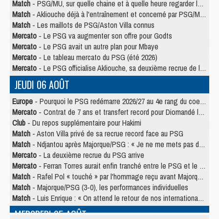
Match
- PSG/MU, sur quelle chaine et à quelle heure regarder le match ?
Match
- Akliouche déjà à l'entraînement et concerné par PSG/MU ?
Match
- Les maillots de PSG/Aston Villa connus
Mercato
- Le PSG va augmenter son offre pour Godts
Mercato
- Le PSG avait un autre plan pour Mbaye
Mercato
- Le tableau mercato du PSG (été 2026)
Mercato
- Le PSG officialise Akliouche, sa deuxième recrue de l’été
JEUDI 06 AOÛT
Europe
- Pourquoi le PSG redémarre 2026/27 au 4e rang du coefficient UEFA
Mercato
- Contrat de 7 ans et transfert record pour Diomandé loin du PSG
Club
- Du repos supplémentaire pour Hakimi
Match
- Aston Villa privé de sa recrue record face au PSG
Match
- Ndjantou après Majorque/PSG : « Je ne me mets pas de plafond »
Mercato
- La deuxième recrue du PSG arrive
Mercato
- Ferran Torres aurait enfin tranché entre le PSG et le Barça
Match
- Rafel Pol « touché » par l'hommage reçu avant Majorque/PSG
Match
- Majorque/PSG (3-0), les performances individuelles
Match
- Luis Enrique : « On attend le retour de nos internationaux »
MERCREDI 05 AOÛT