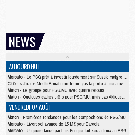
NEWS
AUJOURD'HUI
Mercato
- Le PSG prêt à investir lourdement sur Suzuki malgré Safonov et Chevalier
Club
- « J’irai », Medhi Benatia ne ferme pas la porte à une arrivée au PSG
Match
- Le groupe pour PSG/MU avec quatre retours
Match
- Quelques cadres prêts pour PSG/MU, mais pas Akliouche ?
VENDREDI 07 AOÛT
Match
- Premières tendances pour les compositions de PSG/MU
Mercato
- Liverpool avance de 15 M€ pour Barcola
Mercato
- Un jeune lancé par Luis Enrique fait ses adieux au PSG