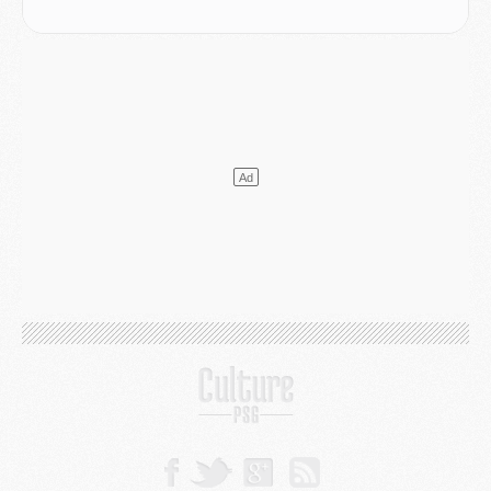
Club
- Le PSG s'associe avec un géant de la tech
Mercato
- Vu d'Italie, le transfert de Suzuki au PSG est bien engagé
Mercato
- Ferran Torres ne serait pas à vendre, mais...
Europe
- Gros coup dur pour Aston Villa avant de croiser le PSG
DIMANCHE 02 AOÛT
Mercato
- Le transfert de Kolo Muani à la Juventus est officiel
Mercato
- [MAJ] Le PSG a fait une grosse offre à Parme pour Suzuki
Mercato
- Le PSG a envoyé une première offre pour Mika Godts
Club
- Après Pacho, d'autres retours en vue
Mercato
- Changement de dernière minute pour Kolo Muani
SAMEDI 01 AOÛT
Mercato
- L'agent de Mika Godts confirme un accord avec le PSG
Club
- Quels numéros de maillot pour Akliouche et Digne au PSG ?
Match
- Un hommage prévu lors de Brest/PSG
Mercato
- Le PSG et le Barça ont rendez-vous pour Ferran Torres
Mercato
- Guéla Doué dans les listes du PSG
Mercato
- Le transfert de Mika Godts au PSG en bonne voie
VENDREDI 31 JUILLET