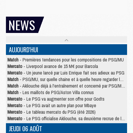
NEWS
AUJOURD'HUI
Match
- Premières tendances pour les compositions de PSG/MU
Mercato
- Liverpool avance de 15 M€ pour Barcola
Mercato
- Un jeune lancé par Luis Enrique fait ses adieux au PSG
Match
- PSG/MU, sur quelle chaine et à quelle heure regarder le match ?
Match
- Akliouche déjà à l'entraînement et concerné par PSG/MU ?
Match
- Les maillots de PSG/Aston Villa connus
Mercato
- Le PSG va augmenter son offre pour Godts
Mercato
- Le PSG avait un autre plan pour Mbaye
Mercato
- Le tableau mercato du PSG (été 2026)
Mercato
- Le PSG officialise Akliouche, sa deuxième recrue de l’été
JEUDI 06 AOÛT