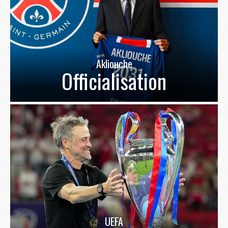
Akliouche
Officialisation
UEFA