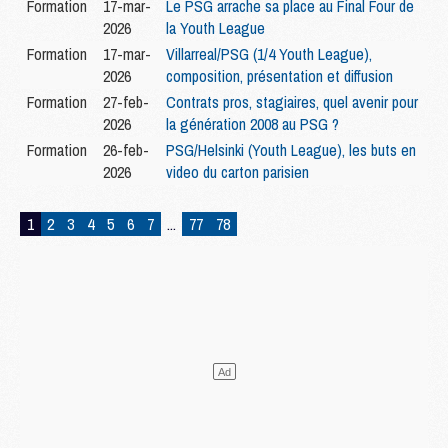
Formation
17-mar-
Le PSG arrache sa place au Final Four de
2026
la Youth League
Formation
17-mar-
Villarreal/PSG (1/4 Youth League),
2026
composition, présentation et diffusion
Formation
27-feb-
Contrats pros, stagiaires, quel avenir pour
2026
la génération 2008 au PSG ?
Formation
26-feb-
PSG/Helsinki (Youth League), les buts en
2026
video du carton parisien
1
2
3
4
5
6
7
...
77
78