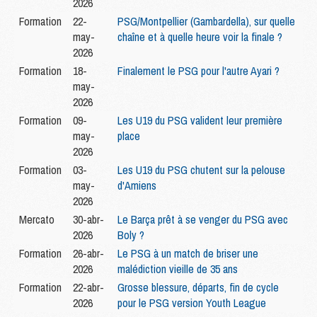
2026
Formation
22-
PSG/Montpellier (Gambardella), sur quelle
may-
chaîne et à quelle heure voir la finale ?
2026
Formation
18-
Finalement le PSG pour l'autre Ayari ?
may-
2026
Formation
09-
Les U19 du PSG valident leur première
may-
place
2026
Formation
03-
Les U19 du PSG chutent sur la pelouse
may-
d'Amiens
2026
Mercato
30-abr-
Le Barça prêt à se venger du PSG avec
2026
Boly ?
Formation
26-abr-
Le PSG à un match de briser une
2026
malédiction vieille de 35 ans
Formation
22-abr-
Grosse blessure, départs, fin de cycle
2026
pour le PSG version Youth League