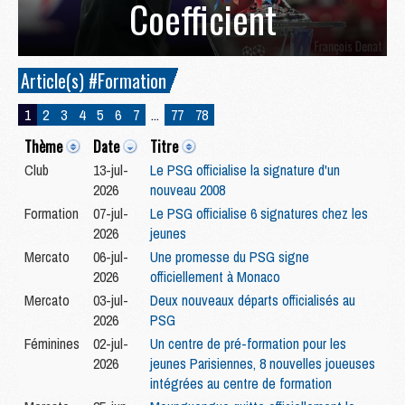
Coefficient
Article(s) #Formation
1
2
3
4
5
6
7
...
77
78
Thème
Date
Titre
Club
13-jul-
Le PSG officialise la signature d'un
2026
nouveau 2008
Formation
07-jul-
Le PSG officialise 6 signatures chez les
2026
jeunes
Mercato
06-jul-
Une promesse du PSG signe
2026
officiellement à Monaco
Mercato
03-jul-
Deux nouveaux départs officialisés au
2026
PSG
Féminines
02-jul-
Un centre de pré-formation pour les
2026
jeunes Parisiennes, 8 nouvelles joueuses
intégrées au centre de formation