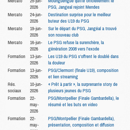
Mercato
25-jun-
Mounguengue quitte officiellement le
2026
PSG, Jangeal rejoint Mendes
Mercato
24-jun-
Destination surprise pour le meilleur
2026
buteur des U19 du PSG
Mercato
19-jun-
Sur le départ du PSG, Jangéal a trouvé
2026
son nouveau club
Mercato
16-jun-
Le PSG refuse la surenchère, la
2026
génération 2008 vers l'exode
Formation
13-jun-
Les U19 du PSG s'offrent le doublé dans
2026
la douleur
Formation
13-jun-
PSG/Clermont (finale U19), composition
2026
et lien streaming
Rés.
10-jun-
« Prêt à partir », la surprenante story de
sociaux
2026
plusieurs jeunes du PSG
Formation
22-
PSG/Montpellier (Finale Gambardella), le
may-
résumé et les buts en video
2026
Formation
22-
PSG/Montpellier (Finale Gambardella),
may-
présentation, composition et diffusion