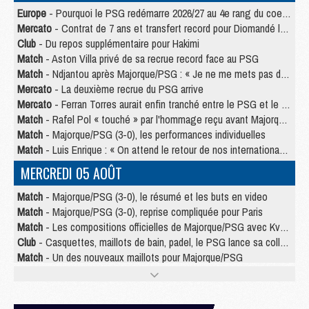
Europe
- Pourquoi le PSG redémarre 2026/27 au 4e rang du coefficient UEFA
Mercato
- Contrat de 7 ans et transfert record pour Diomandé loin du PSG
Club
- Du repos supplémentaire pour Hakimi
Match
- Aston Villa privé de sa recrue record face au PSG
Match
- Ndjantou après Majorque/PSG : « Je ne me mets pas de plafond »
Mercato
- La deuxième recrue du PSG arrive
Mercato
- Ferran Torres aurait enfin tranché entre le PSG et le Barça
Match
- Rafel Pol « touché » par l'hommage reçu avant Majorque/PSG
Match
- Majorque/PSG (3-0), les performances individuelles
Match
- Luis Enrique : « On attend le retour de nos internationaux »
MERCREDI 05 AOÛT
Match
- Majorque/PSG (3-0), le résumé et les buts en video
Match
- Majorque/PSG (3-0), reprise compliquée pour Paris
Match
- Les compositions officielles de Majorque/PSG avec Kvara et de nombreux jeunes
Club
- Casquettes, maillots de bain, padel, le PSG lance sa collection été
Match
- Un des nouveaux maillots pour Majorque/PSG
Mercato
- Le PSG prépare une nouvelle offre pour Suzuki
Mercato
- Le transfert de Ferran Torres au PSG réglé avant le 12 août ?
Match
- Le groupe pour Majorque/PSG avec 11 absents