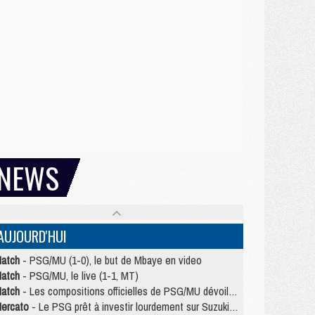
NEWS
AUJOURD'HUI
atch
- PSG/MU (1-0), le but de Mbaye en video
atch
- PSG/MU, le live (1-1, MT)
atch
- Les compositions officielles de PSG/MU dévoilées, Pacho titulaire
ercato
- Le PSG prêt à investir lourdement sur Suzuki malgré Safonov et Chevalier