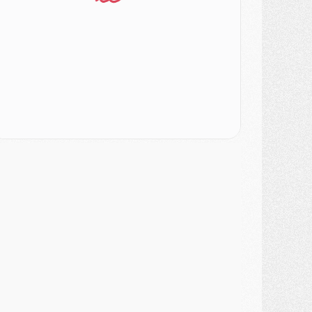
MARDI 04 AOÛT
urope
- Les chapeaux provisoires de la Ligue des champions 2026/27
odcast
- Podcast CulturePSG : Akliouche présenté par un fan de Monaco
lub
- Le PSG dévoile sa première collection d'entraînement pour 2026/2027
iscipline
- Un arbitre inattendu, mais porte-bonheur pour Lens/PSG
atch
- Majorque/PSG, sur quelle chaine et à quelle heure regarder le match ?
ercato
- Le plan du PSG pour Suzuki et Chevalier se précise
ercato
- L'Ajax refuse la première offre du PSG pour Godts
ercato
- Le PSG veut accélérer, Ferran Torres temporise
ercato
- Liverpool encore très loin du compte pour Barcola
LUNDI 03 AOÛT
atch
- Podcast CulturePSG : Mercato (Godts, Suzuki, Akliouche, Barcola, etc)
ercato
- L'Ajax attend bien plus de 45M pour Mika Godts
lub
- Quatre retours importants dans le groupe du PSG, et un plus discret
ercato
- Ayari file en Ligue 2
lub
- Le PSG s'associe avec un géant de la tech
ercato
- Vu d'Italie, le transfert de Suzuki au PSG est bien engagé
ercato
- Ferran Torres ne serait pas à vendre, mais...
urope
- Gros coup dur pour Aston Villa avant de croiser le PSG