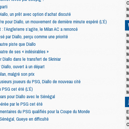
C
parti
M
iallo, un prêt avec option d’achat discuté
M
re pour Diallo, un mouvement de dernière minute espéré (L’É)
t : l’Angleterre s’agite, le Milan AC a renoncé
M
ssé par Diallo, perçu comme une priorité
M
utre piste que Diallo
M
uatre de ses « indésirables »
M
 Diallo dans le transfert de Skriniar
M
Diallo, ouvert à un départ
M
M
ilan, malgré son prix
M
lusieurs joueurs du PSG, Diallo de nouveau cité
M
u PSG cet été (L’É)
M
ars pour Diallo avec le Sénégal
pérée par le PSG cet été
émentaires du PSG qualifiés pour la Coupe du Monde
E
M
 Sénégal, Gueye en difficulté
C