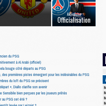
Akliouche
Officialisation
ancien du PSG
itivement à Al Arabi (officiel)
 cela bouge côté départs au PSG
tc, des premières pistes émergent pour les indésirables du PSG
mbres du loft du PSG se précisent
épart », Diallo clarifie son avenir
M
M
de Sensibile bien perçues par les joueurs prêtés
M
nir au PSG cet été ?
M
bientôt levée par Leizpig ?