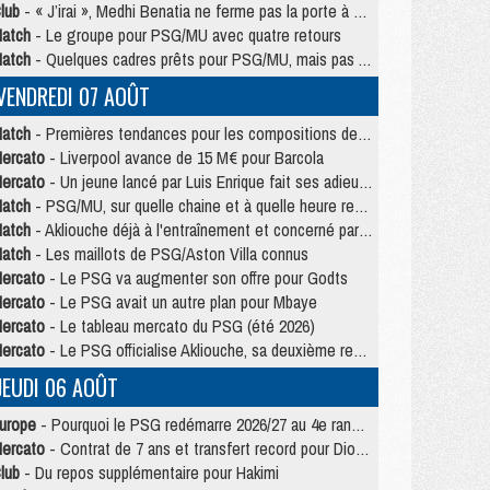
lub
- « J’irai », Medhi Benatia ne ferme pas la porte à une arrivée au PSG
atch
- Le groupe pour PSG/MU avec quatre retours
atch
- Quelques cadres prêts pour PSG/MU, mais pas Akliouche ?
VENDREDI 07 AOÛT
atch
- Premières tendances pour les compositions de PSG/MU
ercato
- Liverpool avance de 15 M€ pour Barcola
ercato
- Un jeune lancé par Luis Enrique fait ses adieux au PSG
atch
- PSG/MU, sur quelle chaine et à quelle heure regarder le match ?
atch
- Akliouche déjà à l'entraînement et concerné par PSG/MU ?
atch
- Les maillots de PSG/Aston Villa connus
ercato
- Le PSG va augmenter son offre pour Godts
ercato
- Le PSG avait un autre plan pour Mbaye
ercato
- Le tableau mercato du PSG (été 2026)
ercato
- Le PSG officialise Akliouche, sa deuxième recrue de l’été
JEUDI 06 AOÛT
urope
- Pourquoi le PSG redémarre 2026/27 au 4e rang du coefficient UEFA
ercato
- Contrat de 7 ans et transfert record pour Diomandé loin du PSG
lub
- Du repos supplémentaire pour Hakimi