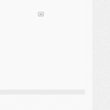
DIMANCHE 02 AOÛT
ercato
- Le transfert de Kolo Muani à la Juventus est officiel
ercato
- [MAJ] Le PSG a fait une grosse offre à Parme pour Suzuki
ercato
- Le PSG a envoyé une première offre pour Mika Godts
lub
- Après Pacho, d'autres retours en vue
ercato
- Changement de dernière minute pour Kolo Muani
SAMEDI 01 AOÛT
ercato
- L'agent de Mika Godts confirme un accord avec le PSG
lub
- Quels numéros de maillot pour Akliouche et Digne au PSG ?
atch
- Un hommage prévu lors de Brest/PSG
ercato
- Le PSG et le Barça ont rendez-vous pour Ferran Torres
ercato
- Guéla Doué dans les listes du PSG
ercato
- Le transfert de Mika Godts au PSG en bonne voie
VENDREDI 31 JUILLET
atch
- Un diffuseur annoncé pour les deux premiers matchs amicaux du PSG
ercato
- Le transfert d'Akliouche au PSG bouclé, le montant se précise
lub
- Un retour majeur dans le groupe du PSG