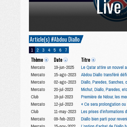
Live
Article(s) #Abdou Diallo
1
2
3
4
5
6
7
Thème
Date
Titre
Mercato
19-jun-2025
Le Qatar attire un nouvel 
Mercato
15-ago-2023
Abdou Diallo transféré défin
Mercato
02-ago-2023
Diallo, Paredes, Sanches,
Mercato
20-jul-2023
Michut, Diallo, Paredes, e
Club
19-jul-2023
Première de Ndour, les me
Mercato
12-jul-2023
« Ce sera prolongation ou d
Club
11-may-2023
Les prises d’informations 
Mercato
09-feb-2023
Diallo bien parti pour reve
Mercato
15-nov-2022
L’option d’achat de Diallo 