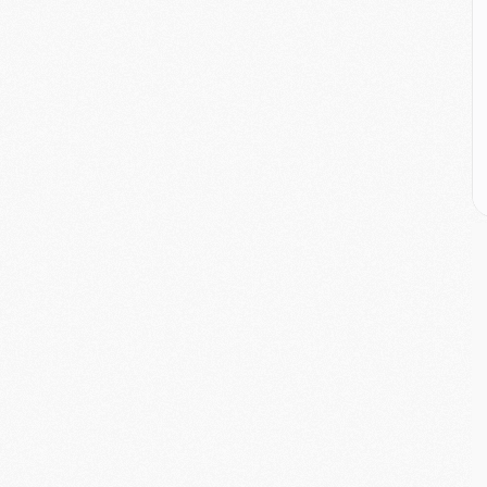
E
P
C
D
M
M
M
M
M
M
M
C
M
C
M
M
E