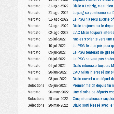
Mercato
31-ago-2022
Diallo à Leipzig, c'est bien 
Mercato
31-ago-2022
Leipzig se positionne sur D
Mercato
31-ago-2022
Le PSG n’a reçu aucune off
Mercato
24-ago-2022
Diallo toujours sur le dépar
Mercato
02-ago-2022
L'AC Milan toujours intére
Mercato
22-jul-2022
Naples s’oriente vers une a
Mercato
10-jul-2022
Le PSG fixe un prix pour q
Mercato
09-jul-2022
Le PSG tenterait de glisser
Mercato
06-jul-2022
Le PSG ne veut pas brader 
Mercato
04-jul-2022
Diallo intéresse toujours M
Mercato
28-jun-2022
L’AC Milan intéressé par p
Mercato
08-jun-2022
Diallo ouvert à un départ d
Sélections
05-jun-2022
Premier match depuis fin m
Mercato
29-may-2022
Une dizaine de départs es
Sélections
29-mar-2022
Cinq internationaux suppl
Sélections
26-mar-2022
Diallo sorti blessé avec le