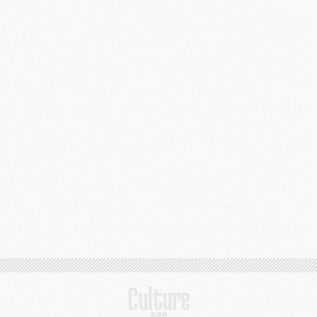
M
M
M
C
M
M
C
M
M
M
M
M
M
C