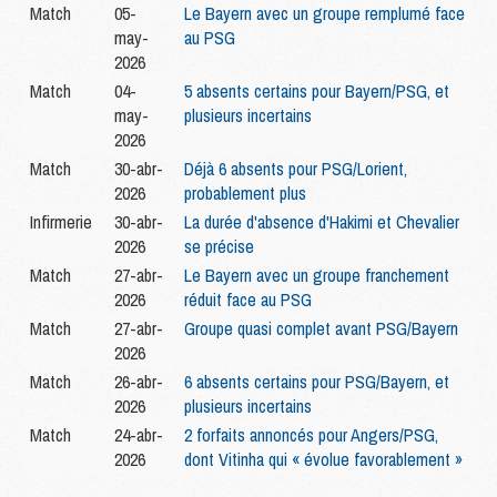
Match
05-
Le Bayern avec un groupe remplumé face
may-
au PSG
2026
Match
04-
5 absents certains pour Bayern/PSG, et
may-
plusieurs incertains
2026
Match
30-abr-
Déjà 6 absents pour PSG/Lorient,
2026
probablement plus
Infirmerie
30-abr-
La durée d'absence d'Hakimi et Chevalier
2026
se précise
Match
27-abr-
Le Bayern avec un groupe franchement
2026
réduit face au PSG
Match
27-abr-
Groupe quasi complet avant PSG/Bayern
2026
Match
26-abr-
6 absents certains pour PSG/Bayern, et
2026
plusieurs incertains
Match
24-abr-
2 forfaits annoncés pour Angers/PSG,
2026
dont Vitinha qui « évolue favorablement »