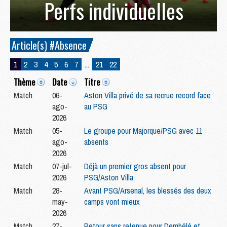
Perfs individuelles
Article(s) #Absence
1
2
3
4
5
6
7
...
21
22
Thème
Date
Titre
Match
06-
Aston Villa privé de sa recrue record face
ago-
au PSG
2026
Match
05-
Le groupe pour Majorque/PSG avec 11
ago-
absents
2026
Match
07-jul-
Déjà un premier gros absent pour
2026
PSG/Aston Villa
Match
28-
Avant PSG/Arsenal, les blessés des deux
may-
camps vont mieux
2026
Match
27-
Retour sans retenue pour Dembélé et