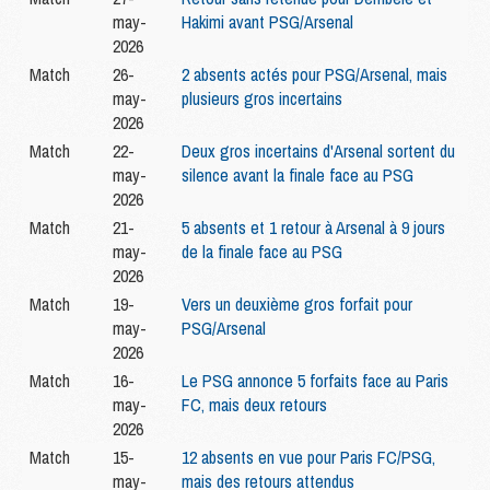
may-
Hakimi avant PSG/Arsenal
2026
Match
26-
2 absents actés pour PSG/Arsenal, mais
may-
plusieurs gros incertains
2026
Match
22-
Deux gros incertains d'Arsenal sortent du
may-
silence avant la finale face au PSG
2026
Match
21-
5 absents et 1 retour à Arsenal à 9 jours
may-
de la finale face au PSG
2026
Match
19-
Vers un deuxième gros forfait pour
may-
PSG/Arsenal
2026
Match
16-
Le PSG annonce 5 forfaits face au Paris
may-
FC, mais deux retours
2026
Match
15-
12 absents en vue pour Paris FC/PSG,
may-
mais des retours attendus