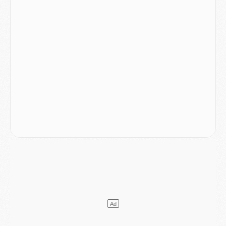
Match
- Podcast CulturePSG : Mercato (Godts, Suzuki, Akliouche, Barcola, etc)
Mercato
- L'Ajax attend bien plus de 45M pour Mika Godts
Club
- Quatre retours importants dans le groupe du PSG, et un plus discret
Mercato
- Ayari file en Ligue 2
Club
- Le PSG s'associe avec un géant de la tech
Mercato
- Vu d'Italie, le transfert de Suzuki au PSG est bien engagé
Mercato
- Ferran Torres ne serait pas à vendre, mais...
Europe
- Gros coup dur pour Aston Villa avant de croiser le PSG
DIMANCHE 02 AOÛT
Mercato
- Le transfert de Kolo Muani à la Juventus est officiel
Mercato
- [MAJ] Le PSG a fait une grosse offre à Parme pour Suzuki
Mercato
- Le PSG a envoyé une première offre pour Mika Godts
Club
- Après Pacho, d'autres retours en vue
Mercato
- Changement de dernière minute pour Kolo Muani
SAMEDI 01 AOÛT
Mercato
- L'agent de Mika Godts confirme un accord avec le PSG
Club
- Quels numéros de maillot pour Akliouche et Digne au PSG ?