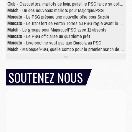
Club
- Casquettes, maillots de bain, padel, le PSG lance sa collection été
Match
- Un des nouveaux maillots pour Majorque/PSG
Mercato
- Le PSG prépare une nouvelle offre pour Suzuki
Mercato
- Le transfert de Ferran Torres au PSG réglé avant le 12 août ?
Match
- Le groupe pour Majorque/PSG avec 11 absents
Mercato
- Le PSG officialise un quatrième prêt
Mercato
- Liverpool ne veut pas que Barcola au PSG
Match
- Majorque/PSG, quelle compo pour le premier match de la saison 2026/27 ?
MARDI 04 AOÛT
Europe
- Les chapeaux provisoires de la Ligue des champions 2026/27
SOUTENEZ NOUS
Podcast
- Podcast CulturePSG : Akliouche présenté par un fan de Monaco
Club
- Le PSG dévoile sa première collection d'entraînement pour 2026/2027
Discipline
- Un arbitre inattendu, mais porte-bonheur pour Lens/PSG
Match
- Majorque/PSG, sur quelle chaine et à quelle heure regarder le match ?
Mercato
- Le plan du PSG pour Suzuki et Chevalier se précise
Mercato
- L'Ajax refuse la première offre du PSG pour Godts
Mercato
- Le PSG veut accélérer, Ferran Torres temporise
Mercato
- Liverpool encore très loin du compte pour Barcola
LUNDI 03 AOÛT