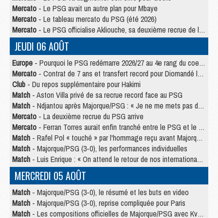
Mercato
- Le PSG avait un autre plan pour Mbaye
Mercato
- Le tableau mercato du PSG (été 2026)
Mercato
- Le PSG officialise Akliouche, sa deuxième recrue de l’été
JEUDI 06 AOÛT
Europe
- Pourquoi le PSG redémarre 2026/27 au 4e rang du coefficient UEFA
Mercato
- Contrat de 7 ans et transfert record pour Diomandé loin du PSG
Club
- Du repos supplémentaire pour Hakimi
Match
- Aston Villa privé de sa recrue record face au PSG
Match
- Ndjantou après Majorque/PSG : « Je ne me mets pas de plafond »
Mercato
- La deuxième recrue du PSG arrive
Mercato
- Ferran Torres aurait enfin tranché entre le PSG et le Barça
Match
- Rafel Pol « touché » par l'hommage reçu avant Majorque/PSG
Match
- Majorque/PSG (3-0), les performances individuelles
Match
- Luis Enrique : « On attend le retour de nos internationaux »
MERCREDI 05 AOÛT
Match
- Majorque/PSG (3-0), le résumé et les buts en video
Match
- Majorque/PSG (3-0), reprise compliquée pour Paris
Match
- Les compositions officielles de Majorque/PSG avec Kvara et de nombreux jeunes