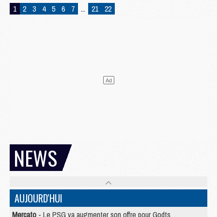
1
2
3
4
5
6
7
...
21
22
NEWS
AUJOURD'HUI
Mercato
- Le PSG va augmenter son offre pour Godts