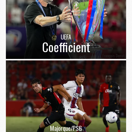
UEFA
Coefficient
Majorque/PSG