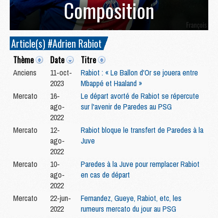
Composition
Article(s) #Adrien Rabiot
Thème
Date
Titre
Anciens
11-oct-
Rabiot : « Le Ballon d'Or se jouera entre
2023
Mbappé et Haaland »
Mercato
16-
Le départ avorté de Rabiot se répercute
ago-
sur l'avenir de Paredes au PSG
2022
Mercato
12-
Rabiot bloque le transfert de Paredes à la
ago-
Juve
2022
Mercato
10-
Paredes à la Juve pour remplacer Rabiot
ago-
en cas de départ
2022
Mercato
22-jun-
Fernandez, Gueye, Rabiot, etc, les
2022
rumeurs mercato du jour au PSG