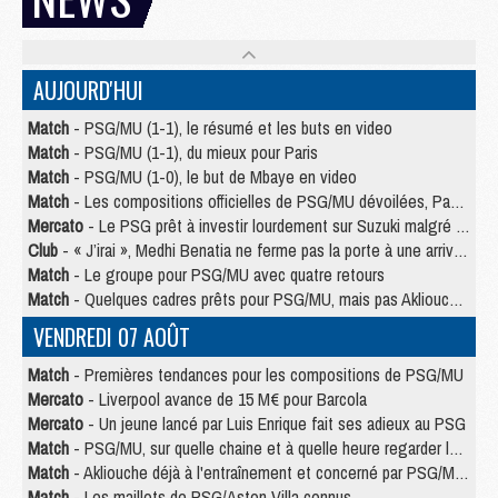
AUJOURD'HUI
Match
- PSG/MU (1-1), le résumé et les buts en video
Match
- PSG/MU (1-1), du mieux pour Paris
Match
- PSG/MU (1-0), le but de Mbaye en video
Match
- Les compositions officielles de PSG/MU dévoilées, Pacho titulaire
Mercato
- Le PSG prêt à investir lourdement sur Suzuki malgré Safonov et Chevalier
Club
- « J’irai », Medhi Benatia ne ferme pas la porte à une arrivée au PSG
Match
- Le groupe pour PSG/MU avec quatre retours
Match
- Quelques cadres prêts pour PSG/MU, mais pas Akliouche ?
VENDREDI 07 AOÛT
Match
- Premières tendances pour les compositions de PSG/MU
Mercato
- Liverpool avance de 15 M€ pour Barcola
Mercato
- Un jeune lancé par Luis Enrique fait ses adieux au PSG
Match
- PSG/MU, sur quelle chaine et à quelle heure regarder le match ?
Match
- Akliouche déjà à l'entraînement et concerné par PSG/MU ?
Match
- Les maillots de PSG/Aston Villa connus