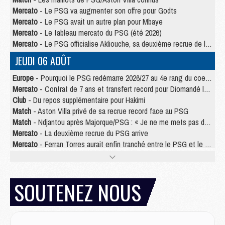
Mercato
- Le PSG va augmenter son offre pour Godts
Mercato
- Le PSG avait un autre plan pour Mbaye
Mercato
- Le tableau mercato du PSG (été 2026)
Mercato
- Le PSG officialise Akliouche, sa deuxième recrue de l’été
JEUDI 06 AOÛT
Europe
- Pourquoi le PSG redémarre 2026/27 au 4e rang du coefficient UEFA
Mercato
- Contrat de 7 ans et transfert record pour Diomandé loin du PSG
Club
- Du repos supplémentaire pour Hakimi
Match
- Aston Villa privé de sa recrue record face au PSG
Match
- Ndjantou après Majorque/PSG : « Je ne me mets pas de plafond »
Mercato
- La deuxième recrue du PSG arrive
Mercato
- Ferran Torres aurait enfin tranché entre le PSG et le Barça
Match
- Rafel Pol « touché » par l'hommage reçu avant Majorque/PSG
Match
- Majorque/PSG (3-0), les performances individuelles
Match
- Luis Enrique : « On attend le retour de nos internationaux »
SOUTENEZ NOUS
MERCREDI 05 AOÛT
Match
- Majorque/PSG (3-0), le résumé et les buts en video
Match
- Majorque/PSG (3-0), reprise compliquée pour Paris