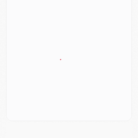
Match
- Les compositions officielles de Majorque/PSG avec Kvara et de nombreux jeunes
Club
- Casquettes, maillots de bain, padel, le PSG lance sa collection été
Match
- Un des nouveaux maillots pour Majorque/PSG
Mercato
- Le PSG prépare une nouvelle offre pour Suzuki
Mercato
- Le transfert de Ferran Torres au PSG réglé avant le 12 août ?
Match
- Le groupe pour Majorque/PSG avec 11 absents
Mercato
- Le PSG officialise un quatrième prêt
Mercato
- Liverpool ne veut pas que Barcola au PSG
Match
- Majorque/PSG, quelle compo pour le premier match de la saison 2026/27 ?
MARDI 04 AOÛT
Europe
- Les chapeaux provisoires de la Ligue des champions 2026/27
Podcast
- Podcast CulturePSG : Akliouche présenté par un fan de Monaco
Club
- Le PSG dévoile sa première collection d'entraînement pour 2026/2027
Discipline
- Un arbitre inattendu, mais porte-bonheur pour Lens/PSG
Match
- Majorque/PSG, sur quelle chaine et à quelle heure regarder le match ?
Mercato
- Le plan du PSG pour Suzuki et Chevalier se précise
Mercato
- L'Ajax refuse la première offre du PSG pour Godts
Mercato
- Le PSG veut accélérer, Ferran Torres temporise
Mercato
- Liverpool encore très loin du compte pour Barcola