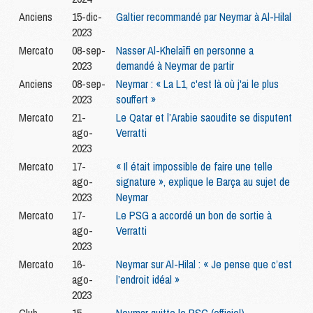
Anciens
15-dic-
Galtier recommandé par Neymar à Al-Hilal
2023
Mercato
08-sep-
Nasser Al-Khelaïfi en personne a
2023
demandé à Neymar de partir
Anciens
08-sep-
Neymar : « La L1, c'est là où j'ai le plus
2023
souffert »
Mercato
21-
Le Qatar et l’Arabie saoudite se disputent
ago-
Verratti
2023
Mercato
17-
« Il était impossible de faire une telle
ago-
signature », explique le Barça au sujet de
2023
Neymar
Mercato
17-
Le PSG a accordé un bon de sortie à
ago-
Verratti
2023
Mercato
16-
Neymar sur Al-Hilal : « Je pense que c’est
ago-
l’endroit idéal »
2023