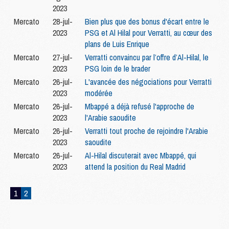
2023
Mercato
28-jul-
Bien plus que des bonus d'écart entre le
2023
PSG et Al Hilal pour Verratti, au cœur des
plans de Luis Enrique
Mercato
27-jul-
Verratti convaincu par l’offre d’Al-Hilal, le
2023
PSG loin de le brader
Mercato
26-jul-
L'avancée des négociations pour Verratti
2023
modérée
Mercato
26-jul-
Mbappé a déjà refusé l'approche de
2023
l'Arabie saoudite
Mercato
26-jul-
Verratti tout proche de rejoindre l'Arabie
2023
saoudite
Mercato
26-jul-
Al-Hilal discuterait avec Mbappé, qui
2023
attend la position du Real Madrid
1
2