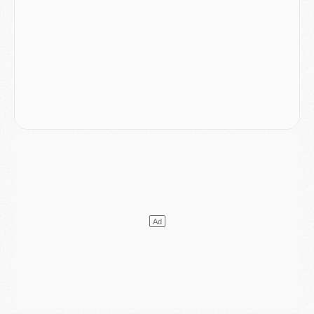
Club
- Le PSG dévoile sa première collection d'entraînement pour 2026/2027
Discipline
- Un arbitre inattendu, mais porte-bonheur pour Lens/PSG
Match
- Majorque/PSG, sur quelle chaine et à quelle heure regarder le match ?
Mercato
- Le plan du PSG pour Suzuki et Chevalier se précise
Mercato
- L'Ajax refuse la première offre du PSG pour Godts
Mercato
- Le PSG veut accélérer, Ferran Torres temporise
Mercato
- Liverpool encore très loin du compte pour Barcola
LUNDI 03 AOÛT
Match
- Podcast CulturePSG : Mercato (Godts, Suzuki, Akliouche, Barcola, etc)
Mercato
- L'Ajax attend bien plus de 45M pour Mika Godts
Club
- Quatre retours importants dans le groupe du PSG, et un plus discret
Mercato
- Ayari file en Ligue 2
Club
- Le PSG s'associe avec un géant de la tech
Mercato
- Vu d'Italie, le transfert de Suzuki au PSG est bien engagé
Mercato
- Ferran Torres ne serait pas à vendre, mais...
Europe
- Gros coup dur pour Aston Villa avant de croiser le PSG
DIMANCHE 02 AOÛT
Mercato
- Le transfert de Kolo Muani à la Juventus est officiel