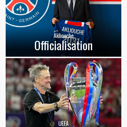
Akliouche
Officialisation
UEFA