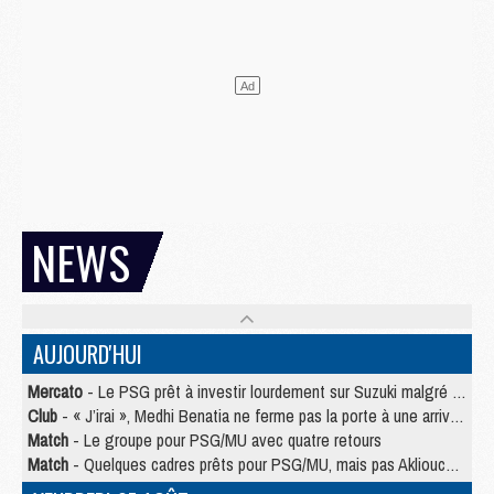
NEWS
AUJOURD'HUI
Mercato
- Le PSG prêt à investir lourdement sur Suzuki malgré Safonov et Chevalier
Club
- « J’irai », Medhi Benatia ne ferme pas la porte à une arrivée au PSG
Match
- Le groupe pour PSG/MU avec quatre retours
Match
- Quelques cadres prêts pour PSG/MU, mais pas Akliouche ?