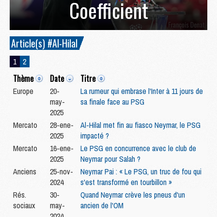
Coefficient
Article(s) #Al-Hilal
1
2
Thème
Date
Titre
Europe
20-
La rumeur qui embrase l'Inter à 11 jours de
may-
sa finale face au PSG
2025
Mercato
28-ene-
Al-Hilal met fin au fiasco Neymar, le PSG
2025
impacté ?
Mercato
16-ene-
Le PSG en concurrence avec le club de
2025
Neymar pour Salah ?
Anciens
25-nov-
Neymar Pai : « Le PSG, un truc de fou qui
2024
s'est transformé en tourbillon »
Rés.
30-
Quand Neymar crève les pneus d'un
sociaux
may-
ancien de l'OM
2024