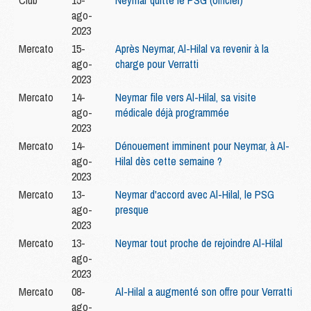
Club
15-
Neymar quitte le PSG (officiel)
ago-
2023
Mercato
15-
Après Neymar, Al-Hilal va revenir à la
ago-
charge pour Verratti
2023
Mercato
14-
Neymar file vers Al-Hilal, sa visite
ago-
médicale déjà programmée
2023
Mercato
14-
Dénouement imminent pour Neymar, à Al-
ago-
Hilal dès cette semaine ?
2023
Mercato
13-
Neymar d'accord avec Al-Hilal, le PSG
ago-
presque
2023
Mercato
13-
Neymar tout proche de rejoindre Al-Hilal
ago-
2023
Mercato
08-
Al-Hilal a augmenté son offre pour Verratti
ago-