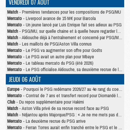
VENDREDI 07 AOÛT
Match
- Premières tendances pour les compositions de PSG/MU
Mercato
- Liverpool avance de 15 M€ pour Barcola
Mercato
- Un jeune lancé par Luis Enrique fait ses adieux au PSG
Match
- PSG/MU, sur quelle chaine et à quelle heure regarder le match ?
Match
- Akliouche déjà à l'entraînement et concerné par PSG/MU ?
Match
- Les maillots de PSG/Aston Villa connus
Mercato
- Le PSG va augmenter son offre pour Godts
Mercato
- Le PSG avait un autre plan pour Mbaye
Mercato
- Le tableau mercato du PSG (été 2026)
Mercato
- Le PSG officialise Akliouche, sa deuxième recrue de l’été
JEUDI 06 AOÛT
Europe
- Pourquoi le PSG redémarre 2026/27 au 4e rang du coefficient UEFA
Mercato
- Contrat de 7 ans et transfert record pour Diomandé loin du PSG
Club
- Du repos supplémentaire pour Hakimi
Match
- Aston Villa privé de sa recrue record face au PSG
Match
- Ndjantou après Majorque/PSG : « Je ne me mets pas de plafond »
Mercato
- La deuxième recrue du PSG arrive
Mercato
- Ferran Torres aurait enfin tranché entre le PSG et le Barça