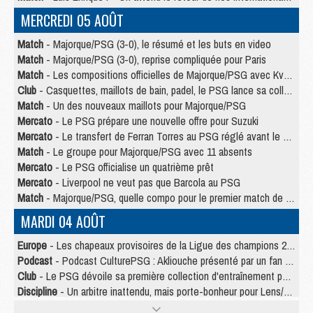
MERCREDI 05 AOÛT
Match
- Majorque/PSG (3-0), le résumé et les buts en video
Match
- Majorque/PSG (3-0), reprise compliquée pour Paris
Match
- Les compositions officielles de Majorque/PSG avec Kvara et de nombreux jeunes
Club
- Casquettes, maillots de bain, padel, le PSG lance sa collection été
Match
- Un des nouveaux maillots pour Majorque/PSG
Mercato
- Le PSG prépare une nouvelle offre pour Suzuki
Mercato
- Le transfert de Ferran Torres au PSG réglé avant le 12 août ?
Match
- Le groupe pour Majorque/PSG avec 11 absents
Mercato
- Le PSG officialise un quatrième prêt
Mercato
- Liverpool ne veut pas que Barcola au PSG
Match
- Majorque/PSG, quelle compo pour le premier match de la saison 2026/27 ?
MARDI 04 AOÛT
Europe
- Les chapeaux provisoires de la Ligue des champions 2026/27
Podcast
- Podcast CulturePSG : Akliouche présenté par un fan de Monaco
Club
- Le PSG dévoile sa première collection d'entraînement pour 2026/2027
Discipline
- Un arbitre inattendu, mais porte-bonheur pour Lens/PSG
Match
- Majorque/PSG, sur quelle chaine et à quelle heure regarder le match ?