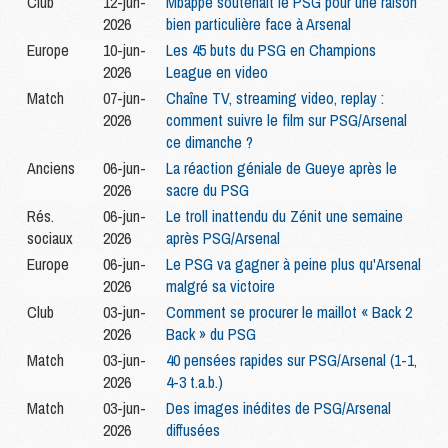
Club
12-jun-
Mbappé soutenait le PSG pour une raison
2026
bien particulière face à Arsenal
Europe
10-jun-
Les 45 buts du PSG en Champions
2026
League en video
Match
07-jun-
Chaîne TV, streaming video, replay :
2026
comment suivre le film sur PSG/Arsenal
ce dimanche ?
Anciens
06-jun-
La réaction géniale de Gueye après le
2026
sacre du PSG
Rés.
06-jun-
Le troll inattendu du Zénit une semaine
sociaux
2026
après PSG/Arsenal
Europe
06-jun-
Le PSG va gagner à peine plus qu'Arsenal
2026
malgré sa victoire
Club
03-jun-
Comment se procurer le maillot « Back 2
2026
Back » du PSG
Match
03-jun-
40 pensées rapides sur PSG/Arsenal (1-1,
2026
4-3 t.a.b.)
Match
03-jun-
Des images inédites de PSG/Arsenal
2026
diffusées