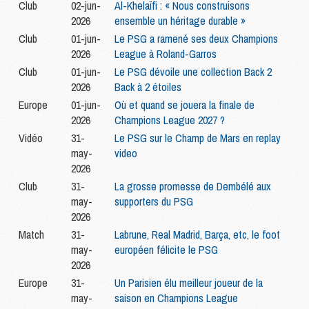
Club
02-jun-
Al-Khelaïfi : « Nous construisons
2026
ensemble un héritage durable »
Club
01-jun-
Le PSG a ramené ses deux Champions
2026
League à Roland-Garros
Club
01-jun-
Le PSG dévoile une collection Back 2
2026
Back à 2 étoiles
Europe
01-jun-
Où et quand se jouera la finale de
2026
Champions League 2027 ?
Vidéo
31-
Le PSG sur le Champ de Mars en replay
may-
video
2026
Club
31-
La grosse promesse de Dembélé aux
may-
supporters du PSG
2026
Match
31-
Labrune, Real Madrid, Barça, etc, le foot
may-
européen félicite le PSG
2026
Europe
31-
Un Parisien élu meilleur joueur de la
may-
saison en Champions League