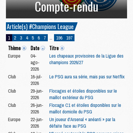
Compte-rendu
Article(s) #Champions League
1
2
3
4
5
6
7
...
196
197
Thème
Date
Titre
Europe
04-
Les chapeaux provisoires de la Ligue des
ago-
champions 2026/27
2026
Club
16-jul-
Le PSG aura sa série, mais pas sur Netflix
2026
Club
29-jun-
Flocages et étoiles disponibles sur le
2026
maillot extérieur du PSG
Club
26-jun-
Flocage C1 et étoiles disponibles sur le
2026
maillot domicile du PSG
Europe
22-jun-
Un joueur d'Arsenal « anéanti » par la
2026
défaite face au PSG