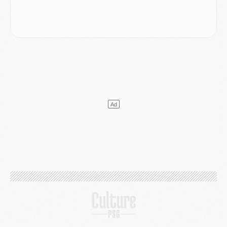
Club
- Après Pacho, d'autres retours en vue
Mercato
- Changement de dernière minute pour Kolo Muani
SAMEDI 01 AOÛT
Mercato
- L'agent de Mika Godts confirme un accord avec le PSG
Club
- Quels numéros de maillot pour Akliouche et Digne au PSG ?
Match
- Un hommage prévu lors de Brest/PSG
Mercato
- Le PSG et le Barça ont rendez-vous pour Ferran Torres
Mercato
- Guéla Doué dans les listes du PSG
Mercato
- Le transfert de Mika Godts au PSG en bonne voie
VENDREDI 31 JUILLET
Match
- Un diffuseur annoncé pour les deux premiers matchs amicaux du PSG
Mercato
- Le transfert d'Akliouche au PSG bouclé, le montant se précise
Club
- Un retour majeur dans le groupe du PSG
Club
- [MAJ] Ndjantou et deux jeunes du PSG annoncés dans un tournoi U21
Mercato
- L'étonnante piste Suzuki confirmée et onéreuse
JEUDI 30 JUILLET
Sélections
- Ancelotti fait le ménage au Brésil mais veut garder Marquinhos