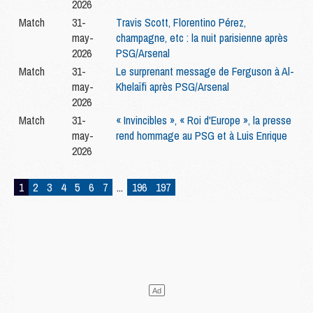
2026
Match
31-
Travis Scott, Florentino Pérez,
may-
champagne, etc : la nuit parisienne après
2026
PSG/Arsenal
Match
31-
Le surprenant message de Ferguson à Al-
may-
Khelaïfi après PSG/Arsenal
2026
Match
31-
« Invincibles », « Roi d'Europe », la presse
may-
rend hommage au PSG et à Luis Enrique
2026
1
2
3
4
5
6
7
...
196
197