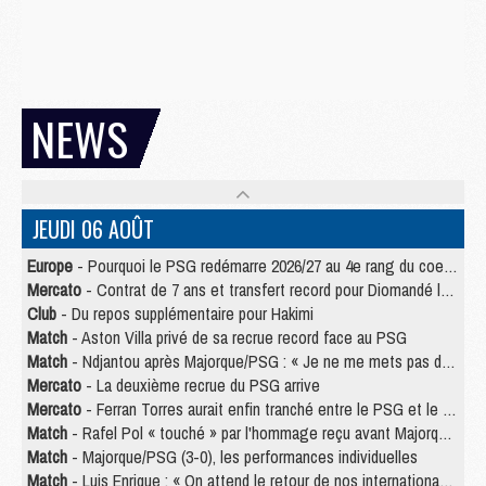
NEWS
JEUDI 06 AOÛT
Europe
- Pourquoi le PSG redémarre 2026/27 au 4e rang du coefficient UEFA
Mercato
- Contrat de 7 ans et transfert record pour Diomandé loin du PSG
Club
- Du repos supplémentaire pour Hakimi
Match
- Aston Villa privé de sa recrue record face au PSG
Match
- Ndjantou après Majorque/PSG : « Je ne me mets pas de plafond »
Mercato
- La deuxième recrue du PSG arrive
Mercato
- Ferran Torres aurait enfin tranché entre le PSG et le Barça
Match
- Rafel Pol « touché » par l'hommage reçu avant Majorque/PSG
Match
- Majorque/PSG (3-0), les performances individuelles
Match
- Luis Enrique : « On attend le retour de nos internationaux »