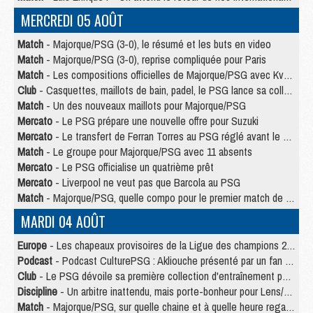
MERCREDI 05 AOÛT
Match
- Majorque/PSG (3-0), le résumé et les buts en video
Match
- Majorque/PSG (3-0), reprise compliquée pour Paris
Match
- Les compositions officielles de Majorque/PSG avec Kvara et de nombreux jeunes
Club
- Casquettes, maillots de bain, padel, le PSG lance sa collection été
Match
- Un des nouveaux maillots pour Majorque/PSG
Mercato
- Le PSG prépare une nouvelle offre pour Suzuki
Mercato
- Le transfert de Ferran Torres au PSG réglé avant le 12 août ?
Match
- Le groupe pour Majorque/PSG avec 11 absents
Mercato
- Le PSG officialise un quatrième prêt
Mercato
- Liverpool ne veut pas que Barcola au PSG
Match
- Majorque/PSG, quelle compo pour le premier match de la saison 2026/27 ?
MARDI 04 AOÛT
Europe
- Les chapeaux provisoires de la Ligue des champions 2026/27
Podcast
- Podcast CulturePSG : Akliouche présenté par un fan de Monaco
Club
- Le PSG dévoile sa première collection d'entraînement pour 2026/2027
Discipline
- Un arbitre inattendu, mais porte-bonheur pour Lens/PSG
Match
- Majorque/PSG, sur quelle chaine et à quelle heure regarder le match ?