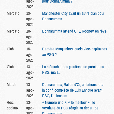
ago-
pour Donnarumma ?
2025
Mercato
19-
Manchester City avait un autre plan pour
ago-
Donnarumma
2025
Mercato
18-
Donnarumma attend City, Rooney en rêve
ago-
2025
Club
15-
Derrière Marquinhos, quels vice-capitaines
ago-
au PSG ?
2025
Club
13-
La hiérarchie des gardiens se précise au
ago-
PSG, mais...
2025
Match
13-
Donnarumma, Ballon d'Or, ambitions, etc,
ago-
la conf' complète de Luis Enrique avant
2025
PSG/Tottenham
Rés.
13-
« Numero uno », « le meilleur » : le
sociaux
ago-
vestiaire du PSG réagit au départ de
2025
Donnarumma