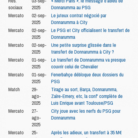
Rés.
03-sep-
« Merci Paris », le message d'adieu de
sociaux
2025
Donnarumma au PSG
Mercato
02-sep-
Le juteux contrat négocié par
2025
Donnarumma à City
Mercato
02-sep-
Le PSG et City officialisent le transfert de
2025
Donnarumma
Mercato
02-sep-
Une petite surprise glissée dans le
2025
transfert de Donnarumma à City ?
Mercato
01-sep-
Le transfert de Donnarumma va presque
2025
couvrir celui de Chevalier
Mercato
01-sep-
Fenerbahçe débloque deux dossiers du
2025
PSG
Match
29-
Tirage au sort, Barça, Donnarumma,
ago-
Zaïre-Emery, etc, la conf' complète de
2025
Luis Enrique avant Toulouse/PSG
Mercato
27-
City joue avec les nerfs du PSG pour
ago-
Donnarumma
2025
Mercato
25-
Après les adieux, un transfert à 35 M€