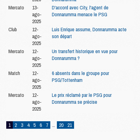
Mercato
13-
D'accord avec City, l'agent de
ago-
Donnarumma menace le PSG
2025
Club
12-
Luis Enrique assume, Donnarumma acte
ago-
son départ
2025
Mercato
12-
Un transfert historique en vue pour
ago-
Donnarumma ?
2025
Match
12-
6 absents dans le groupe pour
ago-
PSG/Tottenham
2025
Mercato
12-
Le prix réclamé par le PSG pour
ago-
Donnarumma se précise
2025
1
2
3
4
5
6
7
...
20
21