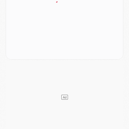
Club
- Après Pacho, d'autres retours en vue
Mercato
- Changement de dernière minute pour Kolo Muani
SAMEDI 01 AOÛT
Mercato
- L'agent de Mika Godts confirme un accord avec le PSG
Club
- Quels numéros de maillot pour Akliouche et Digne au PSG ?
Match
- Un hommage prévu lors de Brest/PSG
Mercato
- Le PSG et le Barça ont rendez-vous pour Ferran Torres
Mercato
- Guéla Doué dans les listes du PSG
Mercato
- Le transfert de Mika Godts au PSG en bonne voie
VENDREDI 31 JUILLET
Match
- Un diffuseur annoncé pour les deux premiers matchs amicaux du PSG
Mercato
- Le transfert d'Akliouche au PSG bouclé, le montant se précise
Club
- Un retour majeur dans le groupe du PSG
Club
- [MAJ] Ndjantou et deux jeunes du PSG annoncés dans un tournoi U21
Mercato
- L'étonnante piste Suzuki confirmée et onéreuse
JEUDI 30 JUILLET
Sélections
- Ancelotti fait le ménage au Brésil mais veut garder Marquinhos