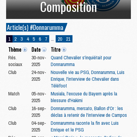
Composition
Article(s) #Donnarumma
1
2
3
4
5
6
7
...
20
21
Thème
Date
Titre
Rés.
30-nov-
Quand Chevalier s'inquiétait pour
sociaux
2025
Donnarumma
Club
24-nov-
Nouvelle vie au PSG, Donnarumma, Luis
2025
Enrique, l'interview de Chevalier dans
Téléfoot
Match
05-nov-
Musiala, l'excuse du Bayern après la
2025
blessure d'Hakimi
Club
16-sep-
Donnarumma, mercato, Ballon d'Or : les
2025
déclas à retenir de l'interview de Campos
Club
04-sep-
Donnarumma raconte la fin avec Luis
2025
Enrique et le PSG