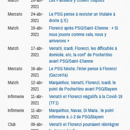
Match
29-abr-
Les Parisiens y croient toujours
2021
Mercato
24-abr-
Le PSG pense à recruter un titulaire à
2021
droite (L'E)
Match
19-abr-
Florenzi après PSG/Saint-Etienne : « Si
2021
nous jouons comme cela, nous y
arriverons »
Match
17-abr-
Verratti, Icardi, Florenzi, les difficultés à
2021
domicile, etc, la conf' de Pochettino
avant PSG/Saint-Etienne
Mercato
16-abr-
Le PSG hésite, l’Inter pense à Florenzi
2021
(Gazzetta)
Match
12-abr-
Marquinhos, Verratti, Florenzi, Icardi, le
2021
point de Pochettino avant PSG/Bayern
Infirmerie
11-abr-
Verratti et Florenzi négatifs à la Covid-19
2021
(TF1)
Infirmerie
11-abr-
Marquinhos, Navas, Di Maria : le point
2021
infirmerie à J-2 de PSG/Bayern
Club
09-abr-
Verratti et Florenzi pourraient réintégrer