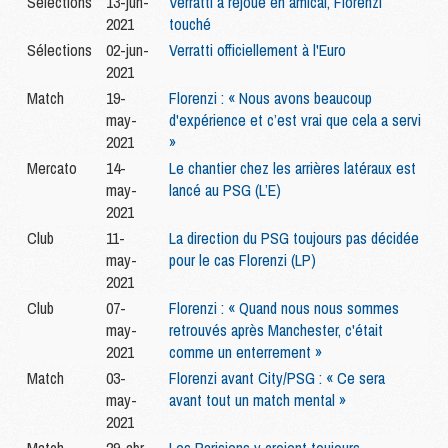
Sélections
13-jun-
Verratti a rejoué en amical, Florenzi
2021
touché
Sélections
02-jun-
Verratti officiellement à l'Euro
2021
Match
19-
Florenzi : « Nous avons beaucoup
may-
d'expérience et c’est vrai que cela a servi
2021
»
Mercato
14-
Le chantier chez les arrières latéraux est
may-
lancé au PSG (L’E)
2021
Club
11-
La direction du PSG toujours pas décidée
may-
pour le cas Florenzi (LP)
2021
Club
07-
Florenzi : « Quand nous nous sommes
may-
retrouvés après Manchester, c'était
2021
comme un enterrement »
Match
03-
Florenzi avant City/PSG : « Ce sera
may-
avant tout un match mental »
2021