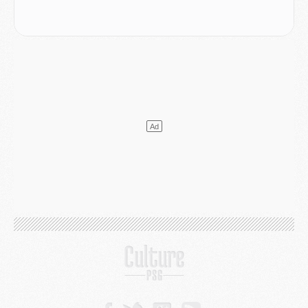
Match
- Podcast CulturePSG : Mercato (Godts, Suzuki, Akliouche, Barcola, etc)
Mercato
- L'Ajax attend bien plus de 45M pour Mika Godts
Club
- Quatre retours importants dans le groupe du PSG, et un plus discret
Mercato
- Ayari file en Ligue 2
Club
- Le PSG s'associe avec un géant de la tech
Mercato
- Vu d'Italie, le transfert de Suzuki au PSG est bien engagé
Mercato
- Ferran Torres ne serait pas à vendre, mais...
Europe
- Gros coup dur pour Aston Villa avant de croiser le PSG
DIMANCHE 02 AOÛT
Mercato
- Le transfert de Kolo Muani à la Juventus est officiel
Mercato
- [MAJ] Le PSG a fait une grosse offre à Parme pour Suzuki
Mercato
- Le PSG a envoyé une première offre pour Mika Godts
Club
- Après Pacho, d'autres retours en vue
Mercato
- Changement de dernière minute pour Kolo Muani
SAMEDI 01 AOÛT
Mercato
- L'agent de Mika Godts confirme un accord avec le PSG
Club
- Quels numéros de maillot pour Akliouche et Digne au PSG ?