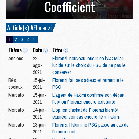
Coefficient
Article(s) #Florenzi
1
2
3
4
5
Thème
Date
Titre
Anciens
22-
Florenzi, nouveau joueur de l’AC Milan,
ago-
lucide sur le choix du PSG de ne pas le
2021
conserver
Rés.
15-jul-
Florenzi fait ses adieux et remercie le
sociaux
2021
PSG
Mercato
15-jun-
L'agent de Hakimi confirme son départ,
2021
l'option Florenzi encore existante
Mercato
14-jun-
L'option d'achat de Florenzi bientôt
2021
expirée, son cas encore lié à Hakimi
Mercato
13-jun-
Florenzi, Hakimi, le PSG passe au cas de
2021
l'arrière droit