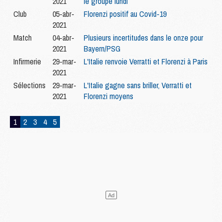
2021
le groupe lundi
Club
05-abr-
Florenzi positif au Covid-19
2021
Match
04-abr-
Plusieurs incertitudes dans le onze pour
2021
Bayern/PSG
Infirmerie
29-mar-
L'Italie renvoie Verratti et Florenzi à Paris
2021
Sélections
29-mar-
L'Italie gagne sans briller, Verratti et
2021
Florenzi moyens
1
2
3
4
5