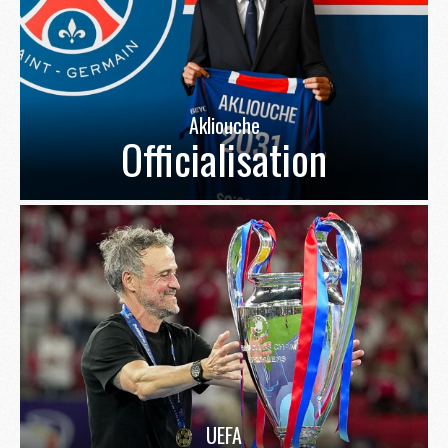
Akliouche
Officialisation
UEFA