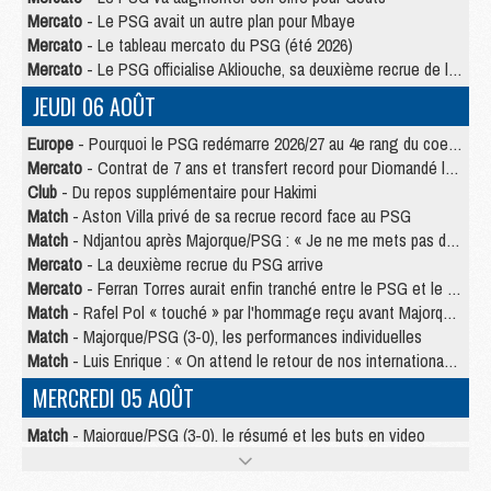
Mercato
- Le PSG avait un autre plan pour Mbaye
Mercato
- Le tableau mercato du PSG (été 2026)
Mercato
- Le PSG officialise Akliouche, sa deuxième recrue de l’été
JEUDI 06 AOÛT
Europe
- Pourquoi le PSG redémarre 2026/27 au 4e rang du coefficient UEFA
Mercato
- Contrat de 7 ans et transfert record pour Diomandé loin du PSG
Club
- Du repos supplémentaire pour Hakimi
Match
- Aston Villa privé de sa recrue record face au PSG
Match
- Ndjantou après Majorque/PSG : « Je ne me mets pas de plafond »
Mercato
- La deuxième recrue du PSG arrive
Mercato
- Ferran Torres aurait enfin tranché entre le PSG et le Barça
Match
- Rafel Pol « touché » par l'hommage reçu avant Majorque/PSG
Match
- Majorque/PSG (3-0), les performances individuelles
Match
- Luis Enrique : « On attend le retour de nos internationaux »
MERCREDI 05 AOÛT
Match
- Majorque/PSG (3-0), le résumé et les buts en video
Match
- Majorque/PSG (3-0), reprise compliquée pour Paris
Match
- Les compositions officielles de Majorque/PSG avec Kvara et de nombreux jeunes