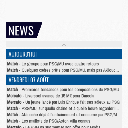
NEWS
AUJOURD'HUI
Match
- Le groupe pour PSG/MU avec quatre retours
Match
- Quelques cadres prêts pour PSG/MU, mais pas Akliouche ?
VENDREDI 07 AOÛT
Match
- Premières tendances pour les compositions de PSG/MU
Mercato
- Liverpool avance de 15 M€ pour Barcola
Mercato
- Un jeune lancé par Luis Enrique fait ses adieux au PSG
Match
- PSG/MU, sur quelle chaine et à quelle heure regarder le match ?
Match
- Akliouche déjà à l'entraînement et concerné par PSG/MU ?
Match
- Les maillots de PSG/Aston Villa connus
Mercato
- Le PSG va augmenter son offre pour Godts