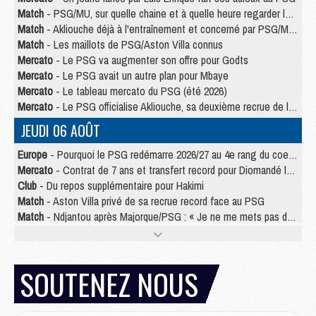
Match
- PSG/MU, sur quelle chaine et à quelle heure regarder le match ?
Match
- Akliouche déjà à l'entraînement et concerné par PSG/MU ?
Match
- Les maillots de PSG/Aston Villa connus
Mercato
- Le PSG va augmenter son offre pour Godts
Mercato
- Le PSG avait un autre plan pour Mbaye
Mercato
- Le tableau mercato du PSG (été 2026)
Mercato
- Le PSG officialise Akliouche, sa deuxième recrue de l’été
JEUDI 06 AOÛT
Europe
- Pourquoi le PSG redémarre 2026/27 au 4e rang du coefficient UEFA
Mercato
- Contrat de 7 ans et transfert record pour Diomandé loin du PSG
Club
- Du repos supplémentaire pour Hakimi
Match
- Aston Villa privé de sa recrue record face au PSG
Match
- Ndjantou après Majorque/PSG : « Je ne me mets pas de plafond »
Mercato
- La deuxième recrue du PSG arrive
Mercato
- Ferran Torres aurait enfin tranché entre le PSG et le Barça
Match
- Rafel Pol « touché » par l'hommage reçu avant Majorque/PSG
SOUTENEZ NOUS
Match
- Majorque/PSG (3-0), les performances individuelles
Match
- Luis Enrique : « On attend le retour de nos internationaux »