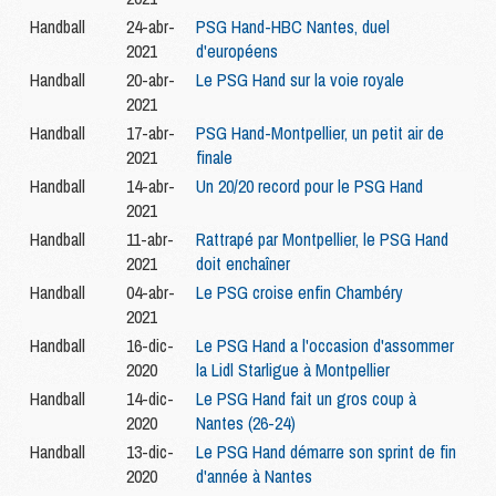
Handball
24-abr-
PSG Hand-HBC Nantes, duel
2021
d'européens
Handball
20-abr-
Le PSG Hand sur la voie royale
2021
Handball
17-abr-
PSG Hand-Montpellier, un petit air de
2021
finale
Handball
14-abr-
Un 20/20 record pour le PSG Hand
2021
Handball
11-abr-
Rattrapé par Montpellier, le PSG Hand
2021
doit enchaîner
Handball
04-abr-
Le PSG croise enfin Chambéry
2021
Handball
16-dic-
Le PSG Hand a l'occasion d'assommer
2020
la Lidl Starligue à Montpellier
Handball
14-dic-
Le PSG Hand fait un gros coup à
2020
Nantes (26-24)
Handball
13-dic-
Le PSG Hand démarre son sprint de fin
2020
d'année à Nantes