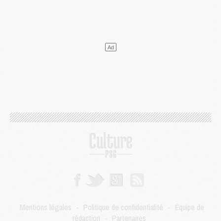
Mercato
- L'Ajax refuse la première offre du PSG pour Godts
Mercato
- Le PSG veut accélérer, Ferran Torres temporise
Mercato
- Liverpool encore très loin du compte pour Barcola
LUNDI 03 AOÛT
Match
- Podcast CulturePSG : Mercato (Godts, Suzuki, Akliouche, Barcola, etc)
Mercato
- L'Ajax attend bien plus de 45M pour Mika Godts
Club
- Quatre retours importants dans le groupe du PSG, et un plus discret
Mercato
- Ayari file en Ligue 2
Club
- Le PSG s'associe avec un géant de la tech
Mercato
- Vu d'Italie, le transfert de Suzuki au PSG est bien engagé
Mercato
- Ferran Torres ne serait pas à vendre, mais...
Europe
- Gros coup dur pour Aston Villa avant de croiser le PSG
DIMANCHE 02 AOÛT
Mercato
- Le transfert de Kolo Muani à la Juventus est officiel
Mercato
- [MAJ] Le PSG a fait une grosse offre à Parme pour Suzuki
Mercato
- Le PSG a envoyé une première offre pour Mika Godts
Club
- Après Pacho, d'autres retours en vue
Mentions légales
-
Politique de confidentialité
-
Équipe de
Mercato
- Changement de dernière minute pour Kolo Muani
rédaction
-
Partenaires