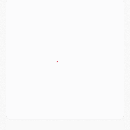
MERCREDI 05 AOÛT
Match
- Majorque/PSG (3-0), le résumé et les buts en video
Match
- Majorque/PSG (3-0), reprise compliquée pour Paris
Match
- Les compositions officielles de Majorque/PSG avec Kvara et de nombreux jeunes
Club
- Casquettes, maillots de bain, padel, le PSG lance sa collection été
Match
- Un des nouveaux maillots pour Majorque/PSG
Mercato
- Le PSG prépare une nouvelle offre pour Suzuki
Mercato
- Le transfert de Ferran Torres au PSG réglé avant le 12 août ?
Match
- Le groupe pour Majorque/PSG avec 11 absents
Mercato
- Le PSG officialise un quatrième prêt
Mercato
- Liverpool ne veut pas que Barcola au PSG
Match
- Majorque/PSG, quelle compo pour le premier match de la saison 2026/27 ?
MARDI 04 AOÛT
Europe
- Les chapeaux provisoires de la Ligue des champions 2026/27
Podcast
- Podcast CulturePSG : Akliouche présenté par un fan de Monaco
Club
- Le PSG dévoile sa première collection d'entraînement pour 2026/2027
Discipline
- Un arbitre inattendu, mais porte-bonheur pour Lens/PSG
Match
- Majorque/PSG, sur quelle chaine et à quelle heure regarder le match ?
Mercato
- Le plan du PSG pour Suzuki et Chevalier se précise