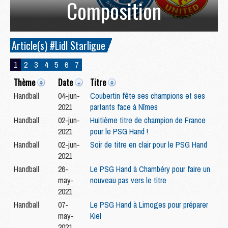
Composition
Article(s) #Lidl Starligue
1
2
3
4
5
6
7
Thème
Date
Titre
Handball
04-jun-
Coubertin fête ses champions et ses
2021
partants face à Nîmes
Handball
02-jun-
Huitième titre de champion de France
2021
pour le PSG Hand !
Handball
02-jun-
Soir de titre en clair pour le PSG Hand
2021
Handball
26-
Le PSG Hand à Chambéry pour faire un
may-
nouveau pas vers le titre
2021
Handball
07-
Le PSG Hand à Limoges pour préparer
may-
Kiel
2021