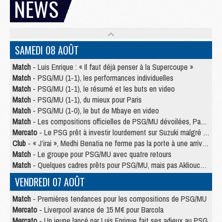
NEWS
SAMEDI 08 AOÛT
Match
- Luis Enrique : « Il faut déjà penser à la Supercoupe »
Match
- PSG/MU (1-1), les performances individuelles
Match
- PSG/MU (1-1), le résumé et les buts en video
Match
- PSG/MU (1-1), du mieux pour Paris
Match
- PSG/MU (1-0), le but de Mbaye en video
Match
- Les compositions officielles de PSG/MU dévoilées, Pacho titulaire
Mercato
- Le PSG prêt à investir lourdement sur Suzuki malgré Safonov et Chevalier
Club
- « J’irai », Medhi Benatia ne ferme pas la porte à une arrivée au PSG
Match
- Le groupe pour PSG/MU avec quatre retours
Match
- Quelques cadres prêts pour PSG/MU, mais pas Akliouche ?
VENDREDI 07 AOÛT
Match
- Premières tendances pour les compositions de PSG/MU
Mercato
- Liverpool avance de 15 M€ pour Barcola
Mercato
- Un jeune lancé par Luis Enrique fait ses adieux au PSG