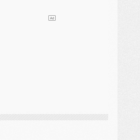
ercato
- Vu d'Italie, le transfert de Suzuki au PSG est bien engagé
ercato
- Ferran Torres ne serait pas à vendre, mais...
urope
- Gros coup dur pour Aston Villa avant de croiser le PSG
DIMANCHE 02 AOÛT
ercato
- Le transfert de Kolo Muani à la Juventus est officiel
ercato
- [MAJ] Le PSG a fait une grosse offre à Parme pour Suzuki
ercato
- Le PSG a envoyé une première offre pour Mika Godts
lub
- Après Pacho, d'autres retours en vue
ercato
- Changement de dernière minute pour Kolo Muani
SAMEDI 01 AOÛT
ercato
- L'agent de Mika Godts confirme un accord avec le PSG
lub
- Quels numéros de maillot pour Akliouche et Digne au PSG ?
atch
- Un hommage prévu lors de Brest/PSG
ercato
- Le PSG et le Barça ont rendez-vous pour Ferran Torres
ercato
- Guéla Doué dans les listes du PSG
ercato
- Le transfert de Mika Godts au PSG en bonne voie
VENDREDI 31 JUILLET