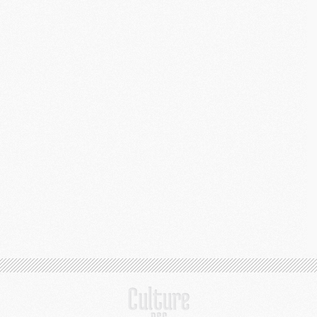
M
M
E
M
M
M
C
M
M
C
M
M
M
M