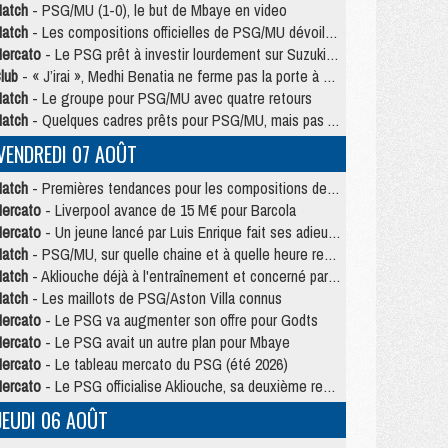
atch
- PSG/MU (1-0), le but de Mbaye en video
atch
- Les compositions officielles de PSG/MU dévoilées, Pacho titulaire
ercato
- Le PSG prêt à investir lourdement sur Suzuki malgré Safonov et Chevalier
lub
- « J’irai », Medhi Benatia ne ferme pas la porte à une arrivée au PSG
atch
- Le groupe pour PSG/MU avec quatre retours
atch
- Quelques cadres prêts pour PSG/MU, mais pas Akliouche ?
VENDREDI 07 AOÛT
atch
- Premières tendances pour les compositions de PSG/MU
ercato
- Liverpool avance de 15 M€ pour Barcola
ercato
- Un jeune lancé par Luis Enrique fait ses adieux au PSG
atch
- PSG/MU, sur quelle chaine et à quelle heure regarder le match ?
atch
- Akliouche déjà à l'entraînement et concerné par PSG/MU ?
atch
- Les maillots de PSG/Aston Villa connus
ercato
- Le PSG va augmenter son offre pour Godts
ercato
- Le PSG avait un autre plan pour Mbaye
ercato
- Le tableau mercato du PSG (été 2026)
ercato
- Le PSG officialise Akliouche, sa deuxième recrue de l’été
JEUDI 06 AOÛT