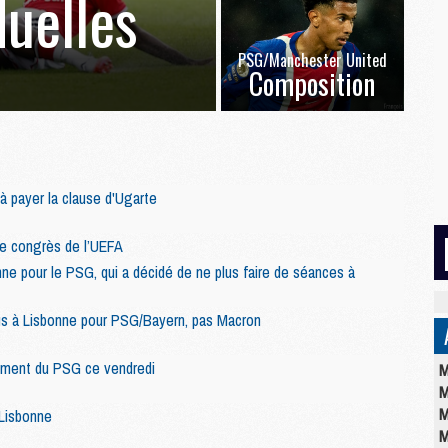
duelles
PSG/Manchester United
Composition
 à payer la clause d'Ugarte
 le congrès de l’UEFA
ne pour le PSG, qui a décidé de ne plus faire de séances à
us à Lisbonne pour PSG/Bayern, pas Macron
nement du PSG ce vendredi
M
M
M
 Lisbonne
M