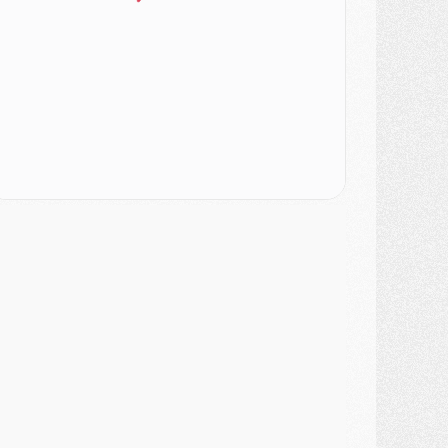
ercato
- Le PSG officialise un quatrième prêt
ercato
- Liverpool ne veut pas que Barcola au PSG
atch
- Majorque/PSG, quelle compo pour le premier match de la saison 2026/27 ?
MARDI 04 AOÛT
urope
- Les chapeaux provisoires de la Ligue des champions 2026/27
odcast
- Podcast CulturePSG : Akliouche présenté par un fan de Monaco
lub
- Le PSG dévoile sa première collection d'entraînement pour 2026/2027
iscipline
- Un arbitre inattendu, mais porte-bonheur pour Lens/PSG
atch
- Majorque/PSG, sur quelle chaine et à quelle heure regarder le match ?
ercato
- Le plan du PSG pour Suzuki et Chevalier se précise
ercato
- L'Ajax refuse la première offre du PSG pour Godts
ercato
- Le PSG veut accélérer, Ferran Torres temporise
ercato
- Liverpool encore très loin du compte pour Barcola
LUNDI 03 AOÛT
atch
- Podcast CulturePSG : Mercato (Godts, Suzuki, Akliouche, Barcola, etc)
ercato
- L'Ajax attend bien plus de 45M pour Mika Godts
lub
- Quatre retours importants dans le groupe du PSG, et un plus discret
ercato
- Ayari file en Ligue 2
lub
- Le PSG s'associe avec un géant de la tech