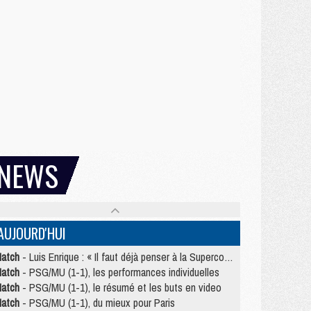
NEWS
AUJOURD'HUI
atch
- Luis Enrique : « Il faut déjà penser à la Supercoupe »
atch
- PSG/MU (1-1), les performances individuelles
atch
- PSG/MU (1-1), le résumé et les buts en video
atch
- PSG/MU (1-1), du mieux pour Paris