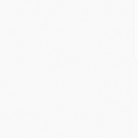
M
M
M
E
P
C
D
M
M
M
M
M
M
M
C
M
C