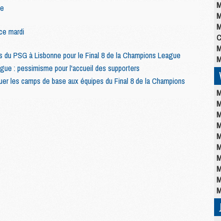
M
ne
M
M
 ce mardi
C
M
s du PSG à Lisbonne pour le Final 8 de la Champions League
M
gue : pessimisme pour l'accueil des supporters
ibuer les camps de base aux équipes du Final 8 de la Champions
M
M
M
M
M
M
M
M
M
M