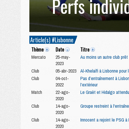
Perfs indivi
Article(s) #Lisbonne
Thème
Date
Titre
Mercato
25-may-
Au moins un autre club prêt
2023
Club
05-abr-2023
Al-Khelaïfi à Lisbonne pour
Club
04-oct-
Pas d’entraînement à Lisbon
2022
l’extérieur
Match
22-ago-
Le Graët et Hidalgo attend
2020
Club
14-ago-
Groupe restreint à l'entraî
2020
Club
14-ago-
Innocent a rejoint le PSG à
2020