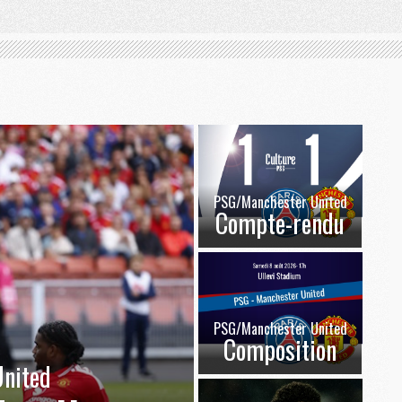
PSG/Manchester United
Compte-rendu
PSG/Manchester United
Composition
nited