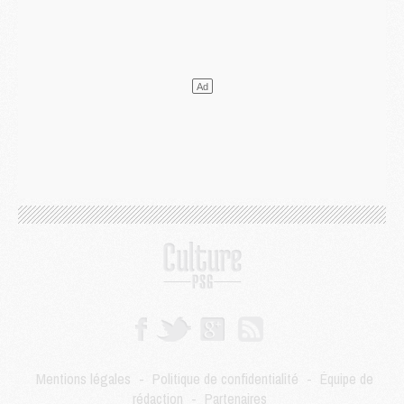
Club
- Le PSG dévoile sa première collection d'entraînement pour 2026/2027
Discipline
- Un arbitre inattendu, mais porte-bonheur pour Lens/PSG
Match
- Majorque/PSG, sur quelle chaine et à quelle heure regarder le match ?
Mercato
- Le plan du PSG pour Suzuki et Chevalier se précise
Mercato
- L'Ajax refuse la première offre du PSG pour Godts
Mercato
- Le PSG veut accélérer, Ferran Torres temporise
Mercato
- Liverpool encore très loin du compte pour Barcola
LUNDI 03 AOÛT
Match
- Podcast CulturePSG : Mercato (Godts, Suzuki, Akliouche, Barcola, etc)
Mercato
- L'Ajax attend bien plus de 45M pour Mika Godts
Club
- Quatre retours importants dans le groupe du PSG, et un plus discret
Mercato
- Ayari file en Ligue 2
Club
- Le PSG s'associe avec un géant de la tech
Mercato
- Vu d'Italie, le transfert de Suzuki au PSG est bien engagé
Mercato
- Ferran Torres ne serait pas à vendre, mais...
Europe
- Gros coup dur pour Aston Villa avant de croiser le PSG
DIMANCHE 02 AOÛT
Mentions légales
-
Politique de confidentialité
-
Équipe de
Mercato
- Le transfert de Kolo Muani à la Juventus est officiel
rédaction
-
Partenaires