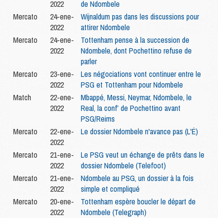
2022
de Ndombele
Mercato
24-ene-
Wijnaldum pas dans les discussions pour
2022
attirer Ndombele
Mercato
24-ene-
Tottenham pense à la succession de
2022
Ndombele, dont Pochettino refuse de
parler
Mercato
23-ene-
Les négociations vont continuer entre le
2022
PSG et Tottenham pour Ndombele
Match
22-ene-
Mbappé, Messi, Neymar, Ndombele, le
2022
Real, la conf’ de Pochettino avant
PSG/Reims
Mercato
22-ene-
Le dossier Ndombele n'avance pas (L'É)
2022
Mercato
21-ene-
Le PSG veut un échange de prêts dans le
2022
dossier Ndombele (Telefoot)
Mercato
21-ene-
Ndombele au PSG, un dossier à la fois
2022
simple et compliqué
Mercato
20-ene-
Tottenham espère boucler le départ de
2022
Ndombele (Telegraph)