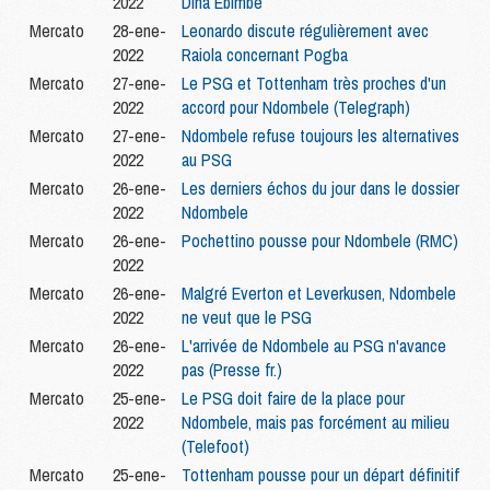
2022
Dina Ebimbe
Mercato
28-ene-
Leonardo discute régulièrement avec
2022
Raiola concernant Pogba
Mercato
27-ene-
Le PSG et Tottenham très proches d'un
2022
accord pour Ndombele (Telegraph)
Mercato
27-ene-
Ndombele refuse toujours les alternatives
2022
au PSG
Mercato
26-ene-
Les derniers échos du jour dans le dossier
2022
Ndombele
Mercato
26-ene-
Pochettino pousse pour Ndombele (RMC)
2022
Mercato
26-ene-
Malgré Everton et Leverkusen, Ndombele
2022
ne veut que le PSG
Mercato
26-ene-
L'arrivée de Ndombele au PSG n'avance
2022
pas (Presse fr.)
Mercato
25-ene-
Le PSG doit faire de la place pour
2022
Ndombele, mais pas forcément au milieu
(Telefoot)
Mercato
25-ene-
Tottenham pousse pour un départ définitif