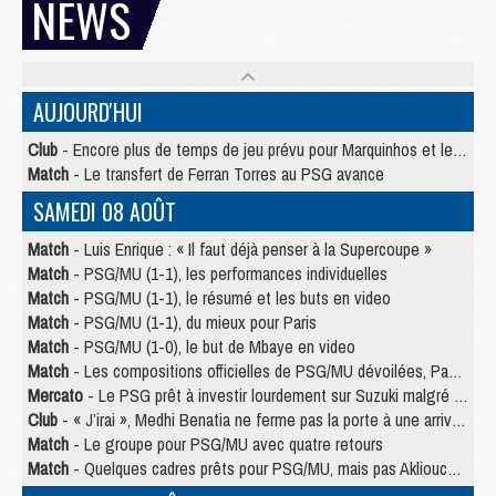
NEWS
AUJOURD'HUI
Club
- Encore plus de temps de jeu prévu pour Marquinhos et les Portugais en Supercoupe
Match
- Le transfert de Ferran Torres au PSG avance
SAMEDI 08 AOÛT
Match
- Luis Enrique : « Il faut déjà penser à la Supercoupe »
Match
- PSG/MU (1-1), les performances individuelles
Match
- PSG/MU (1-1), le résumé et les buts en video
Match
- PSG/MU (1-1), du mieux pour Paris
Match
- PSG/MU (1-0), le but de Mbaye en video
Match
- Les compositions officielles de PSG/MU dévoilées, Pacho titulaire
Mercato
- Le PSG prêt à investir lourdement sur Suzuki malgré Safonov et Chevalier
Club
- « J’irai », Medhi Benatia ne ferme pas la porte à une arrivée au PSG
Match
- Le groupe pour PSG/MU avec quatre retours
Match
- Quelques cadres prêts pour PSG/MU, mais pas Akliouche ?