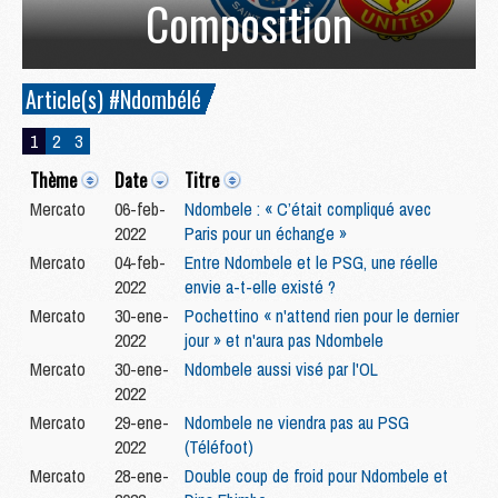
Composition
Article(s) #Ndombélé
1
2
3
Thème
Date
Titre
Mercato
06-feb-
Ndombele : « C’était compliqué avec
2022
Paris pour un échange »
Mercato
04-feb-
Entre Ndombele et le PSG, une réelle
2022
envie a-t-elle existé ?
Mercato
30-ene-
Pochettino « n'attend rien pour le dernier
2022
jour » et n'aura pas Ndombele
Mercato
30-ene-
Ndombele aussi visé par l'OL
2022
Mercato
29-ene-
Ndombele ne viendra pas au PSG
2022
(Téléfoot)
Mercato
28-ene-
Double coup de froid pour Ndombele et