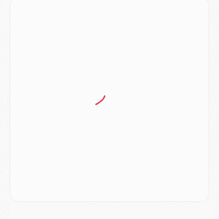
Match
- Rafel Pol « touché » par l'hommage reçu avant Majorque/PSG
Match
- Majorque/PSG (3-0), les performances individuelles
Match
- Luis Enrique : « On attend le retour de nos internationaux »
MERCREDI 05 AOÛT
Match
- Majorque/PSG (3-0), le résumé et les buts en video
Match
- Majorque/PSG (3-0), reprise compliquée pour Paris
Match
- Les compositions officielles de Majorque/PSG avec Kvara et de nombreux jeunes
Club
- Casquettes, maillots de bain, padel, le PSG lance sa collection été
Match
- Un des nouveaux maillots pour Majorque/PSG
Mercato
- Le PSG prépare une nouvelle offre pour Suzuki
Mercato
- Le transfert de Ferran Torres au PSG réglé avant le 12 août ?
Match
- Le groupe pour Majorque/PSG avec 11 absents
Mercato
- Le PSG officialise un quatrième prêt
Mercato
- Liverpool ne veut pas que Barcola au PSG
Match
- Majorque/PSG, quelle compo pour le premier match de la saison 2026/27 ?
MARDI 04 AOÛT
Europe
- Les chapeaux provisoires de la Ligue des champions 2026/27
Podcast
- Podcast CulturePSG : Akliouche présenté par un fan de Monaco