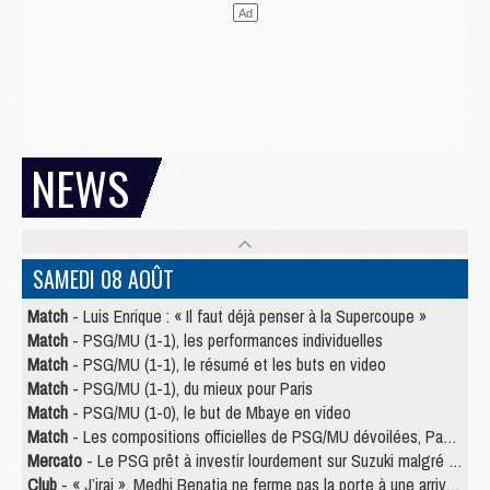
NEWS
SAMEDI 08 AOÛT
Match
- Luis Enrique : « Il faut déjà penser à la Supercoupe »
Match
- PSG/MU (1-1), les performances individuelles
Match
- PSG/MU (1-1), le résumé et les buts en video
Match
- PSG/MU (1-1), du mieux pour Paris
Match
- PSG/MU (1-0), le but de Mbaye en video
Match
- Les compositions officielles de PSG/MU dévoilées, Pacho titulaire
Mercato
- Le PSG prêt à investir lourdement sur Suzuki malgré Safonov et Chevalier
Club
- « J’irai », Medhi Benatia ne ferme pas la porte à une arrivée au PSG