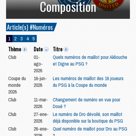
Composition
Article(s) #Numéros
1
2
3
4
5
Thème
Date
Titre
Club
01-
Quels numéros de maillot pour Akliouche
ago-
et Digne au PSG ?
2026
Coupe du
16-jun-
Les numéros de maillot des 16 joueurs
monde
2026
du PSG à la Coupe du monde
2026
Club
11-mar-
Changement de numéro en vue pour
2026
Doué ?
Club
27-ene-
Le numéro de Dro dévoilé, son maillot
2026
déjà disponible sur la boutique du PSG
Club
26-ene-
Quel numéro de maillot pour Dro au PSG
2026
?