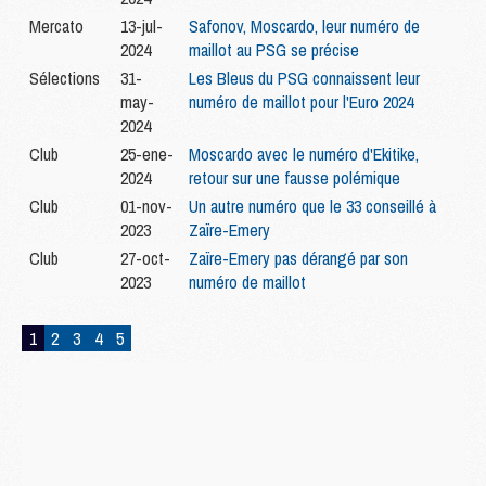
Mercato
13-jul-
Safonov, Moscardo, leur numéro de
2024
maillot au PSG se précise
Sélections
31-
Les Bleus du PSG connaissent leur
may-
numéro de maillot pour l'Euro 2024
2024
Club
25-ene-
Moscardo avec le numéro d'Ekitike,
2024
retour sur une fausse polémique
Club
01-nov-
Un autre numéro que le 33 conseillé à
2023
Zaïre-Emery
Club
27-oct-
Zaïre-Emery pas dérangé par son
2023
numéro de maillot
1
2
3
4
5