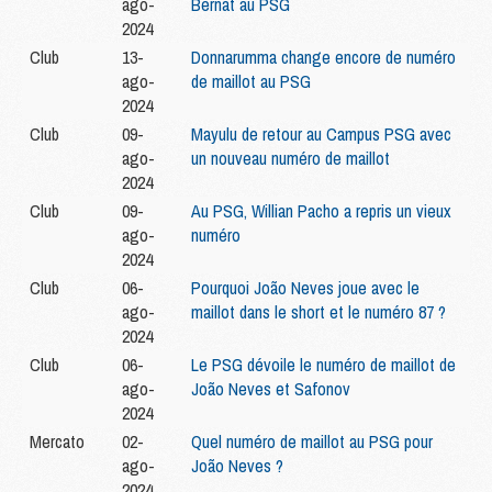
ago-
Bernat au PSG
2024
Club
13-
Donnarumma change encore de numéro
ago-
de maillot au PSG
2024
Club
09-
Mayulu de retour au Campus PSG avec
ago-
un nouveau numéro de maillot
2024
Club
09-
Au PSG, Willian Pacho a repris un vieux
ago-
numéro
2024
Club
06-
Pourquoi João Neves joue avec le
ago-
maillot dans le short et le numéro 87 ?
2024
Club
06-
Le PSG dévoile le numéro de maillot de
ago-
João Neves et Safonov
2024
Mercato
02-
Quel numéro de maillot au PSG pour
ago-
João Neves ?
2024