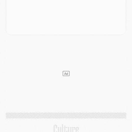
Europe
- Les chapeaux provisoires de la Ligue des champions 2026/27
Podcast
- Podcast CulturePSG : Akliouche présenté par un fan de Monaco
Club
- Le PSG dévoile sa première collection d'entraînement pour 2026/2027
Discipline
- Un arbitre inattendu, mais porte-bonheur pour Lens/PSG
Match
- Majorque/PSG, sur quelle chaine et à quelle heure regarder le match ?
Mercato
- Le plan du PSG pour Suzuki et Chevalier se précise
Mercato
- L'Ajax refuse la première offre du PSG pour Godts
Mercato
- Le PSG veut accélérer, Ferran Torres temporise
Mercato
- Liverpool encore très loin du compte pour Barcola
LUNDI 03 AOÛT
Match
- Podcast CulturePSG : Mercato (Godts, Suzuki, Akliouche, Barcola, etc)
Mercato
- L'Ajax attend bien plus de 45M pour Mika Godts
Club
- Quatre retours importants dans le groupe du PSG, et un plus discret
Mercato
- Ayari file en Ligue 2
Club
- Le PSG s'associe avec un géant de la tech
Mercato
- Vu d'Italie, le transfert de Suzuki au PSG est bien engagé
Mercato
- Ferran Torres ne serait pas à vendre, mais...
Europe
- Gros coup dur pour Aston Villa avant de croiser le PSG