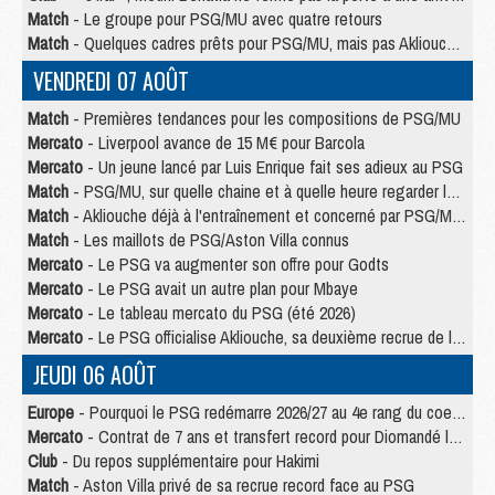
Match
- Le groupe pour PSG/MU avec quatre retours
Match
- Quelques cadres prêts pour PSG/MU, mais pas Akliouche ?
VENDREDI 07 AOÛT
Match
- Premières tendances pour les compositions de PSG/MU
Mercato
- Liverpool avance de 15 M€ pour Barcola
Mercato
- Un jeune lancé par Luis Enrique fait ses adieux au PSG
Match
- PSG/MU, sur quelle chaine et à quelle heure regarder le match ?
Match
- Akliouche déjà à l'entraînement et concerné par PSG/MU ?
Match
- Les maillots de PSG/Aston Villa connus
Mercato
- Le PSG va augmenter son offre pour Godts
Mercato
- Le PSG avait un autre plan pour Mbaye
Mercato
- Le tableau mercato du PSG (été 2026)
Mercato
- Le PSG officialise Akliouche, sa deuxième recrue de l’été
JEUDI 06 AOÛT
Europe
- Pourquoi le PSG redémarre 2026/27 au 4e rang du coefficient UEFA
Mercato
- Contrat de 7 ans et transfert record pour Diomandé loin du PSG
Club
- Du repos supplémentaire pour Hakimi
Match
- Aston Villa privé de sa recrue record face au PSG