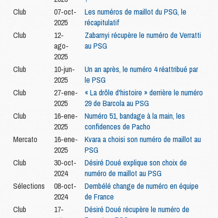
Club
07-oct-
Les numéros de maillot du PSG, le
2025
récapitulatif
Club
12-
Zabarnyi récupère le numéro de Verratti
ago-
au PSG
2025
Club
10-jun-
Un an après, le numéro 4 réattribué par
2025
le PSG
Club
27-ene-
« La drôle d'histoire » derrière le numéro
2025
29 de Barcola au PSG
Club
16-ene-
Numéro 51, bandage à la main, les
2025
confidences de Pacho
Mercato
16-ene-
Kvara a choisi son numéro de maillot au
2025
PSG
Club
30-oct-
Désiré Doué explique son choix de
2024
numéro de maillot au PSG
Sélections
08-oct-
Dembélé change de numéro en équipe
2024
de France
Club
17-
Désiré Doué récupère le numéro de