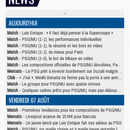
AUJOURD'HUI
Match
- Luis Enrique : « Il faut déjà penser à la Supercoupe »
Match
- PSG/MU (1-1), les performances individuelles
Match
- PSG/MU (1-1), le résumé et les buts en video
Match
- PSG/MU (1-1), du mieux pour Paris
Match
- PSG/MU (1-0), le but de Mbaye en video
Match
- Les compositions officielles de PSG/MU dévoilées, Pacho titulaire
Mercato
- Le PSG prêt à investir lourdement sur Suzuki malgré Safonov et Chevalier
Club
- « J’irai », Medhi Benatia ne ferme pas la porte à une arrivée au PSG
Match
- Le groupe pour PSG/MU avec quatre retours
Match
- Quelques cadres prêts pour PSG/MU, mais pas Akliouche ?
VENDREDI 07 AOÛT
Match
- Premières tendances pour les compositions de PSG/MU
Mercato
- Liverpool avance de 15 M€ pour Barcola
Mercato
- Un jeune lancé par Luis Enrique fait ses adieux au PSG
Match
- PSG/MU, sur quelle chaine et à quelle heure regarder le match ?