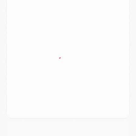
Match
- Majorque/PSG (3-0), le résumé et les buts en video
Match
- Majorque/PSG (3-0), reprise compliquée pour Paris
Match
- Les compositions officielles de Majorque/PSG avec Kvara et de nombreux jeunes
Club
- Casquettes, maillots de bain, padel, le PSG lance sa collection été
Match
- Un des nouveaux maillots pour Majorque/PSG
Mercato
- Le PSG prépare une nouvelle offre pour Suzuki
Mercato
- Le transfert de Ferran Torres au PSG réglé avant le 12 août ?
Match
- Le groupe pour Majorque/PSG avec 11 absents
Mercato
- Le PSG officialise un quatrième prêt
Mercato
- Liverpool ne veut pas que Barcola au PSG
Match
- Majorque/PSG, quelle compo pour le premier match de la saison 2026/27 ?
MARDI 04 AOÛT
Europe
- Les chapeaux provisoires de la Ligue des champions 2026/27
Podcast
- Podcast CulturePSG : Akliouche présenté par un fan de Monaco
Club
- Le PSG dévoile sa première collection d'entraînement pour 2026/2027
Discipline
- Un arbitre inattendu, mais porte-bonheur pour Lens/PSG
Match
- Majorque/PSG, sur quelle chaine et à quelle heure regarder le match ?
Mercato
- Le plan du PSG pour Suzuki et Chevalier se précise
Mercato
- L'Ajax refuse la première offre du PSG pour Godts