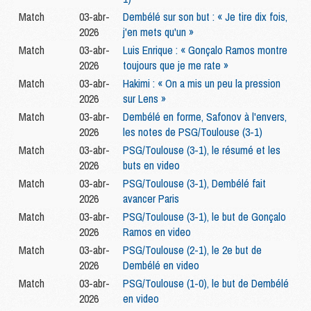
Match
03-abr-
Dembélé sur son but : « Je tire dix fois,
2026
j'en mets qu'un »
Match
03-abr-
Luis Enrique : « Gonçalo Ramos montre
2026
toujours que je me rate »
Match
03-abr-
Hakimi : « On a mis un peu la pression
2026
sur Lens »
Match
03-abr-
Dembélé en forme, Safonov à l'envers,
2026
les notes de PSG/Toulouse (3-1)
Match
03-abr-
PSG/Toulouse (3-1), le résumé et les
2026
buts en video
Match
03-abr-
PSG/Toulouse (3-1), Dembélé fait
2026
avancer Paris
Match
03-abr-
PSG/Toulouse (3-1), le but de Gonçalo
2026
Ramos en video
Match
03-abr-
PSG/Toulouse (2-1), le 2e but de
2026
Dembélé en video
Match
03-abr-
PSG/Toulouse (1-0), le but de Dembélé
2026
en video