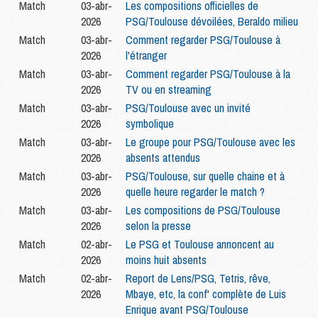
Match
03-abr-
Les compositions officielles de
2026
PSG/Toulouse dévoilées, Beraldo milieu
Match
03-abr-
Comment regarder PSG/Toulouse à
2026
l'étranger
Match
03-abr-
Comment regarder PSG/Toulouse à la
2026
TV ou en streaming
Match
03-abr-
PSG/Toulouse avec un invité
2026
symbolique
Match
03-abr-
Le groupe pour PSG/Toulouse avec les
2026
absents attendus
Match
03-abr-
PSG/Toulouse, sur quelle chaine et à
2026
quelle heure regarder le match ?
Match
03-abr-
Les compositions de PSG/Toulouse
2026
selon la presse
Match
02-abr-
Le PSG et Toulouse annoncent au
2026
moins huit absents
Match
02-abr-
Report de Lens/PSG, Tetris, rêve,
2026
Mbaye, etc, la conf' complète de Luis
Enrique avant PSG/Toulouse