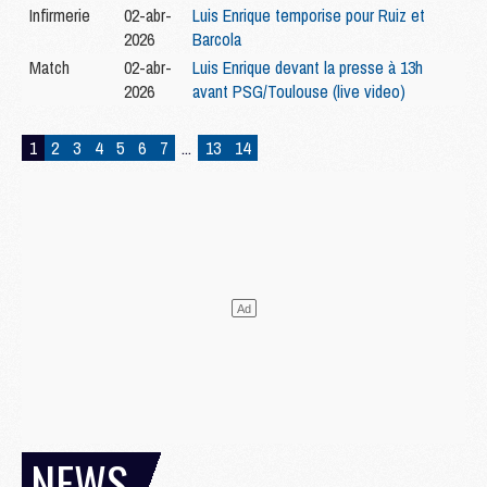
Infirmerie
02-abr-
Luis Enrique temporise pour Ruiz et
2026
Barcola
Match
02-abr-
Luis Enrique devant la presse à 13h
2026
avant PSG/Toulouse (live video)
1
2
3
4
5
6
7
...
13
14
NEWS