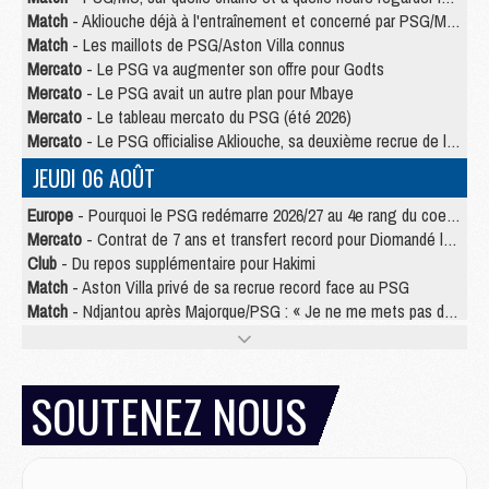
Match
- Akliouche déjà à l'entraînement et concerné par PSG/MU ?
Match
- Les maillots de PSG/Aston Villa connus
Mercato
- Le PSG va augmenter son offre pour Godts
Mercato
- Le PSG avait un autre plan pour Mbaye
Mercato
- Le tableau mercato du PSG (été 2026)
Mercato
- Le PSG officialise Akliouche, sa deuxième recrue de l’été
JEUDI 06 AOÛT
Europe
- Pourquoi le PSG redémarre 2026/27 au 4e rang du coefficient UEFA
Mercato
- Contrat de 7 ans et transfert record pour Diomandé loin du PSG
Club
- Du repos supplémentaire pour Hakimi
Match
- Aston Villa privé de sa recrue record face au PSG
Match
- Ndjantou après Majorque/PSG : « Je ne me mets pas de plafond »
Mercato
- La deuxième recrue du PSG arrive
Mercato
- Ferran Torres aurait enfin tranché entre le PSG et le Barça
Match
- Rafel Pol « touché » par l'hommage reçu avant Majorque/PSG
SOUTENEZ NOUS
Match
- Majorque/PSG (3-0), les performances individuelles
Match
- Luis Enrique : « On attend le retour de nos internationaux »
MERCREDI 05 AOÛT