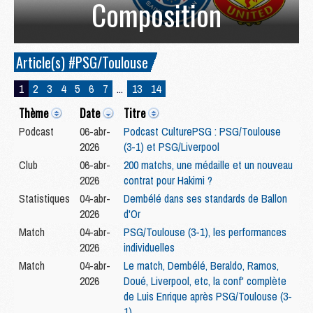
Composition
Article(s) #PSG/Toulouse
1
2
3
4
5
6
7
...
13
14
Thème
Date
Titre
Podcast
06-abr-
Podcast CulturePSG : PSG/Toulouse
2026
(3-1) et PSG/Liverpool
Club
06-abr-
200 matchs, une médaille et un nouveau
2026
contrat pour Hakimi ?
Statistiques
04-abr-
Dembélé dans ses standards de Ballon
2026
d'Or
Match
04-abr-
PSG/Toulouse (3-1), les performances
2026
individuelles
Match
04-abr-
Le match, Dembélé, Beraldo, Ramos,
2026
Doué, Liverpool, etc, la conf' complète
de Luis Enrique après PSG/Toulouse (3-
1)