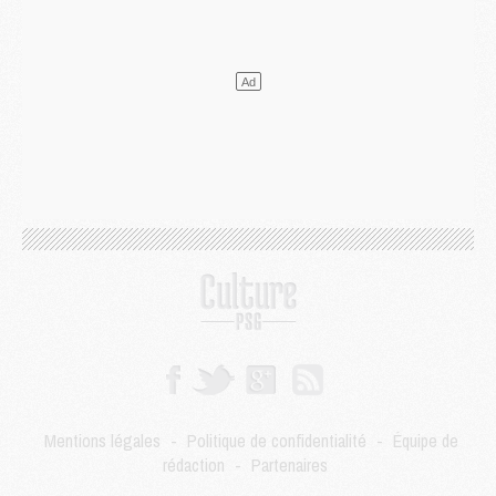
Mercato
- Le PSG veut accélérer, Ferran Torres temporise
Mercato
- Liverpool encore très loin du compte pour Barcola
LUNDI 03 AOÛT
Match
- Podcast CulturePSG : Mercato (Godts, Suzuki, Akliouche, Barcola, etc)
Mercato
- L'Ajax attend bien plus de 45M pour Mika Godts
Club
- Quatre retours importants dans le groupe du PSG, et un plus discret
Mercato
- Ayari file en Ligue 2
Club
- Le PSG s'associe avec un géant de la tech
Mercato
- Vu d'Italie, le transfert de Suzuki au PSG est bien engagé
Mercato
- Ferran Torres ne serait pas à vendre, mais...
Europe
- Gros coup dur pour Aston Villa avant de croiser le PSG
DIMANCHE 02 AOÛT
Mercato
- Le transfert de Kolo Muani à la Juventus est officiel
Mercato
- [MAJ] Le PSG a fait une grosse offre à Parme pour Suzuki
Mercato
- Le PSG a envoyé une première offre pour Mika Godts
Club
- Après Pacho, d'autres retours en vue
Mentions légales
-
Politique de confidentialité
-
Équipe de
Mercato
- Changement de dernière minute pour Kolo Muani
rédaction
-
Partenaires
SAMEDI 01 AOÛT