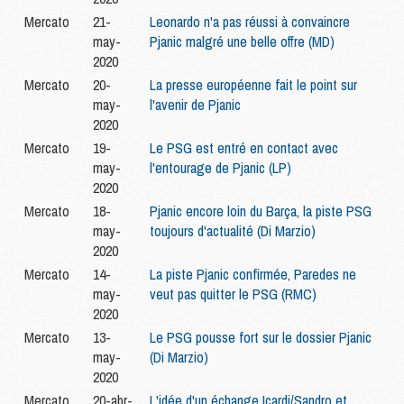
Mercato
21-
Leonardo n'a pas réussi à convaincre
may-
Pjanic malgré une belle offre (MD)
2020
Mercato
20-
La presse européenne fait le point sur
may-
l'avenir de Pjanic
2020
Mercato
19-
Le PSG est entré en contact avec
may-
l'entourage de Pjanic (LP)
2020
Mercato
18-
Pjanic encore loin du Barça, la piste PSG
may-
toujours d'actualité (Di Marzio)
2020
Mercato
14-
La piste Pjanic confirmée, Paredes ne
may-
veut pas quitter le PSG (RMC)
2020
Mercato
13-
Le PSG pousse fort sur le dossier Pjanic
may-
(Di Marzio)
2020
Mercato
20-abr-
L'idée d'un échange Icardi/Sandro et