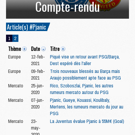
Compte-rendu
Article(s) #Pjanic
1
2
Thème
Date
Titre
Europe
12-feb-
Piqué vise un retour avant PSG/Barça,
2021
Dest espéré dès l'aller
Europe
09-feb-
Trois nouveaux blessés au Barça mais
2021
Araujo possiblement apte face au PSG
Mercato
25-jun-
Rico, Szoboszlai, Pjanic, les autres
2020
rumeurs mercato autour du PSG
Mercato
07-jun-
Pjanic, Gueye, Kouassi, Koulibaly,
2020
Mertens, les rumeurs mercato du jour au
PSG
Mercato
23-
La Juventus évalue Pjanic à 55M€ (Goal)
may-
2020