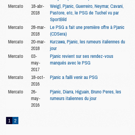
Mercato
18-abr-
Weigl, Pjanic, Guerreiro, Neymar, Cavani,
2018
Pastore, etc, le PSG de Tuchel vu par
SportBild
Mercato
28-mar-
Le PSG a fait une première offre à Pjanic
2018
(CDSera)
Mercato
20-mar-
Kurzawa, Pjanic, les rumeurs italiennes du
2018
jour
Mercato
03-
Pjanic revient sur ses rendez-vous
may-
manqués avec le PSG
2017
Mercato
18-oct-
Pjanic a failli venir au PSG
2016
Mercato
26-
Pjanic, Diarra, Higuain, Bruno Peres, les
may-
rumeurs italiennes du jour
2016
1
2