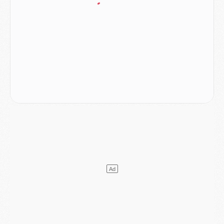
Match
- Majorque/PSG (3-0), les performances individuelles
Match
- Luis Enrique : « On attend le retour de nos internationaux »
MERCREDI 05 AOÛT
Match
- Majorque/PSG (3-0), le résumé et les buts en video
Match
- Majorque/PSG (3-0), reprise compliquée pour Paris
Match
- Les compositions officielles de Majorque/PSG avec Kvara et de nombreux jeunes
Club
- Casquettes, maillots de bain, padel, le PSG lance sa collection été
Match
- Un des nouveaux maillots pour Majorque/PSG
Mercato
- Le PSG prépare une nouvelle offre pour Suzuki
Mercato
- Le transfert de Ferran Torres au PSG réglé avant le 12 août ?
Match
- Le groupe pour Majorque/PSG avec 11 absents
Mercato
- Le PSG officialise un quatrième prêt
Mercato
- Liverpool ne veut pas que Barcola au PSG
Match
- Majorque/PSG, quelle compo pour le premier match de la saison 2026/27 ?
MARDI 04 AOÛT
Europe
- Les chapeaux provisoires de la Ligue des champions 2026/27
Podcast
- Podcast CulturePSG : Akliouche présenté par un fan de Monaco
Club
- Le PSG dévoile sa première collection d'entraînement pour 2026/2027