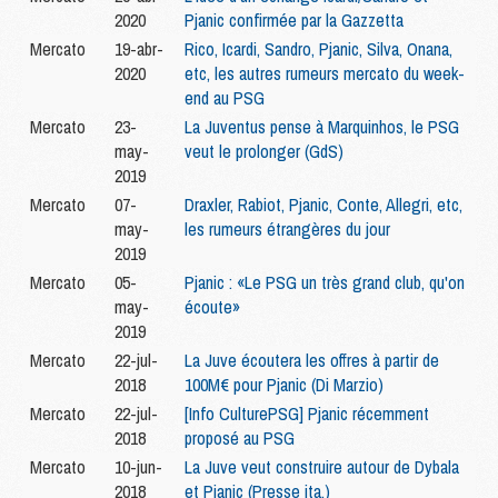
2020
Pjanic confirmée par la Gazzetta
Mercato
19-abr-
Rico, Icardi, Sandro, Pjanic, Silva, Onana,
2020
etc, les autres rumeurs mercato du week-
end au PSG
Mercato
23-
La Juventus pense à Marquinhos, le PSG
may-
veut le prolonger (GdS)
2019
Mercato
07-
Draxler, Rabiot, Pjanic, Conte, Allegri, etc,
may-
les rumeurs étrangères du jour
2019
Mercato
05-
Pjanic : «Le PSG un très grand club, qu'on
may-
écoute»
2019
Mercato
22-jul-
La Juve écoutera les offres à partir de
2018
100M€ pour Pjanic (Di Marzio)
Mercato
22-jul-
[Info CulturePSG] Pjanic récemment
2018
proposé au PSG
Mercato
10-jun-
La Juve veut construire autour de Dybala
2018
et Pjanic (Presse ita.)