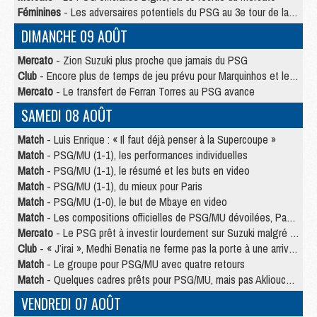
Féminines
- Les adversaires potentiels du PSG au 3e tour de la Ligue des Champions féminine
DIMANCHE 09 AOÛT
Mercato
- Zion Suzuki plus proche que jamais du PSG
Club
- Encore plus de temps de jeu prévu pour Marquinhos et les Portugais en Supercoupe
Mercato
- Le transfert de Ferran Torres au PSG avance
SAMEDI 08 AOÛT
Match
- Luis Enrique : « Il faut déjà penser à la Supercoupe »
Match
- PSG/MU (1-1), les performances individuelles
Match
- PSG/MU (1-1), le résumé et les buts en video
Match
- PSG/MU (1-1), du mieux pour Paris
Match
- PSG/MU (1-0), le but de Mbaye en video
Match
- Les compositions officielles de PSG/MU dévoilées, Pacho titulaire
Mercato
- Le PSG prêt à investir lourdement sur Suzuki malgré Safonov et Chevalier
Club
- « J’irai », Medhi Benatia ne ferme pas la porte à une arrivée au PSG
Match
- Le groupe pour PSG/MU avec quatre retours
Match
- Quelques cadres prêts pour PSG/MU, mais pas Akliouche ?
VENDREDI 07 AOÛT