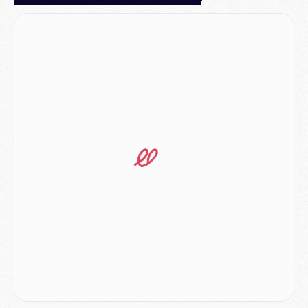
Match
- Majorque/PSG, quelle compo pour le premier match de la saison 2026/27 ?
MARDI 04 AOÛT
Europe
- Les chapeaux provisoires de la Ligue des champions 2026/27
Podcast
- Podcast CulturePSG : Akliouche présenté par un fan de Monaco
Club
- Le PSG dévoile sa première collection d'entraînement pour 2026/2027
Discipline
- Un arbitre inattendu, mais porte-bonheur pour Lens/PSG
Match
- Majorque/PSG, sur quelle chaine et à quelle heure regarder le match ?
Mercato
- Le plan du PSG pour Suzuki et Chevalier se précise
Mercato
- L'Ajax refuse la première offre du PSG pour Godts
Mercato
- Le PSG veut accélérer, Ferran Torres temporise
Mercato
- Liverpool encore très loin du compte pour Barcola
LUNDI 03 AOÛT
Match
- Podcast CulturePSG : Mercato (Godts, Suzuki, Akliouche, Barcola, etc)
Mercato
- L'Ajax attend bien plus de 45M pour Mika Godts
Club
- Quatre retours importants dans le groupe du PSG, et un plus discret
Mercato
- Ayari file en Ligue 2
Club
- Le PSG s'associe avec un géant de la tech
Mercato
- Vu d'Italie, le transfert de Suzuki au PSG est bien engagé