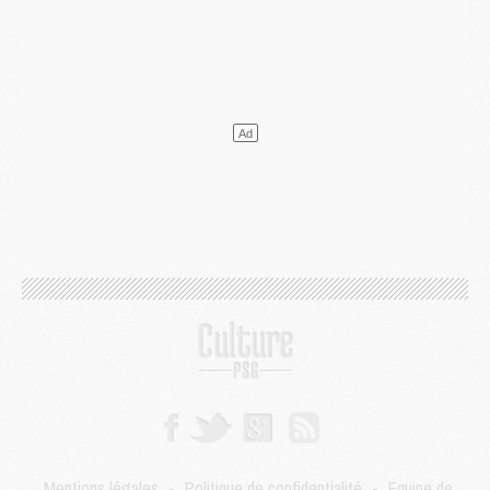
Mercato
- Ferran Torres ne serait pas à vendre, mais...
Europe
- Gros coup dur pour Aston Villa avant de croiser le PSG
DIMANCHE 02 AOÛT
Mercato
- Le transfert de Kolo Muani à la Juventus est officiel
Mercato
- [MAJ] Le PSG a fait une grosse offre à Parme pour Suzuki
Mercato
- Le PSG a envoyé une première offre pour Mika Godts
Club
- Après Pacho, d'autres retours en vue
Mercato
- Changement de dernière minute pour Kolo Muani
SAMEDI 01 AOÛT
Mercato
- L'agent de Mika Godts confirme un accord avec le PSG
Club
- Quels numéros de maillot pour Akliouche et Digne au PSG ?
Match
- Un hommage prévu lors de Brest/PSG
Mercato
- Le PSG et le Barça ont rendez-vous pour Ferran Torres
Mercato
- Guéla Doué dans les listes du PSG
Mercato
- Le transfert de Mika Godts au PSG en bonne voie
VENDREDI 31 JUILLET
Match
- Un diffuseur annoncé pour les deux premiers matchs amicaux du PSG
Mentions légales
-
Politique de confidentialité
-
Équipe de