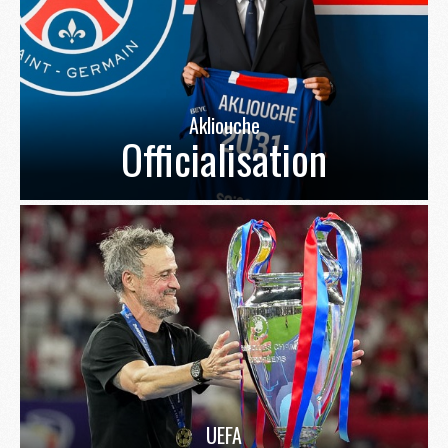
Akliouche
Officialisation
UEFA