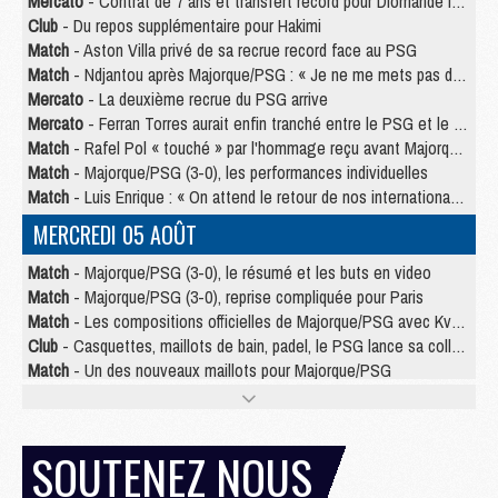
Mercato
- Contrat de 7 ans et transfert record pour Diomandé loin du PSG
Club
- Du repos supplémentaire pour Hakimi
Match
- Aston Villa privé de sa recrue record face au PSG
Match
- Ndjantou après Majorque/PSG : « Je ne me mets pas de plafond »
Mercato
- La deuxième recrue du PSG arrive
Mercato
- Ferran Torres aurait enfin tranché entre le PSG et le Barça
Match
- Rafel Pol « touché » par l'hommage reçu avant Majorque/PSG
Match
- Majorque/PSG (3-0), les performances individuelles
Match
- Luis Enrique : « On attend le retour de nos internationaux »
MERCREDI 05 AOÛT
Match
- Majorque/PSG (3-0), le résumé et les buts en video
Match
- Majorque/PSG (3-0), reprise compliquée pour Paris
Match
- Les compositions officielles de Majorque/PSG avec Kvara et de nombreux jeunes
Club
- Casquettes, maillots de bain, padel, le PSG lance sa collection été
Match
- Un des nouveaux maillots pour Majorque/PSG
Mercato
- Le PSG prépare une nouvelle offre pour Suzuki
Mercato
- Le transfert de Ferran Torres au PSG réglé avant le 12 août ?
Match
- Le groupe pour Majorque/PSG avec 11 absents
SOUTENEZ NOUS
Mercato
- Le PSG officialise un quatrième prêt
Mercato
- Liverpool ne veut pas que Barcola au PSG