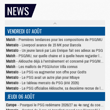
NEWS
VENDREDI 07 AOÛT
Match
- Premières tendances pour les compositions de PSG/MU
Mercato
- Liverpool avance de 15 M€ pour Barcola
Mercato
- Un jeune lancé par Luis Enrique fait ses adieux au PSG
Match
- PSG/MU, sur quelle chaine et à quelle heure regarder le match ?
Match
- Akliouche déjà à l'entraînement et concerné par PSG/MU ?
Match
- Les maillots de PSG/Aston Villa connus
Mercato
- Le PSG va augmenter son offre pour Godts
Mercato
- Le PSG avait un autre plan pour Mbaye
Mercato
- Le tableau mercato du PSG (été 2026)
Mercato
- Le PSG officialise Akliouche, sa deuxième recrue de l’été
JEUDI 06 AOÛT
Europe
- Pourquoi le PSG redémarre 2026/27 au 4e rang du coefficient UEFA