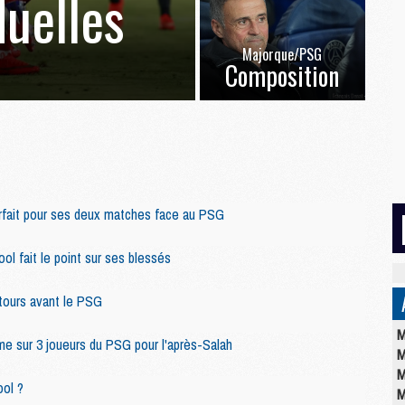
duelles
Majorque/PSG
Composition
forfait pour ses deux matches face au PSG
l fait le point sur ses blessés
tours avant le PSG
M
me sur 3 joueurs du PSG pour l'après-Salah
M
M
ool ?
M