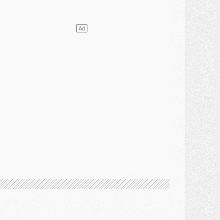
élections
- Ancelotti fait le ménage au Brésil mais veut garder Marquinhos
ercato
- Le statu quo du milieu du PSG se précise
lub
- Le PSG plutôt que la FIFA pour Al-Khelaïfi, poussé par l'UEFA ?
ercato
- Le PSG presserait Ferran Torres de se décider, deux pistes de secours
lub
- Déguisements, shopping, double scouting, Luis Campos dévoile ses méthodes
ercato
- Kroupi retiré du mercato
ercato
- Enfin une avancée dans le transfert d'Akliouche
MERCREDI 29 JUILLET
ercato
- Ferran Torres priorité du PSG, mais ouvert à tout
ercato
- Première offre de Liverpool en approche pour Barcola
ercato
- Le montant du transfert de Kolo Muani se précise, la formule aussi
ercato
- Kolo Muani attendu en Italie, son transfert débloqué
ercato
- Monaco a encore repoussé une offre du PSG pour Akliouche
ercato
- Liverpool presque d'accord avec Barcola, le PSG pas du tout
ercato
- Moment décisif pour le transfert de Kolo Muani
MARDI 28 JUILLET
ercato
- Des intermédiaires ont tenté de relancer Diomande au PSG
lub
- Au moins neuf jeunes conviés à l'entraînement des pros