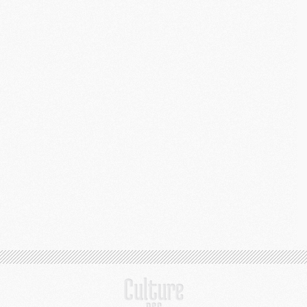
S
M
C
M
C
M
M
M
M
M
M
M
M
M
M
C