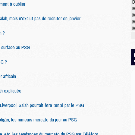
D
ment à oublier
M
M
lah, mais n'exclut pas de recruter en janvier
M
M
h ?
M
M
t surface au PSG
SG ?
M
M
C
r africain
M
C
ah expliquée
M
M
iverpool, Salah pourrait être tenté par le PSG
E
diger, les rumeurs mercato du jour au PSG
M
vre, etc, les tendances du mercato du PSG par Téléfoot