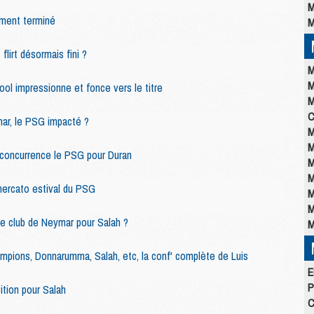
M
lement terminé
M
flirt désormais fini ?
M
M
ool impressionne et fonce vers le titre
M
C
mar, le PSG impacté ?
M
M
e concurrence le PSG pour Duran
M
M
mercato estival du PSG
M
M
e club de Neymar pour Salah ?
M
pions, Donnarumma, Salah, etc, la conf' complète de Luis
E
P
tion pour Salah
C