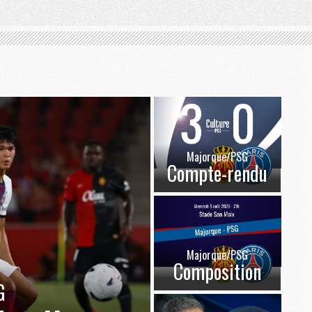
Majorque/PSG
Compte-rendu
Majorque/PSG
Composition
G