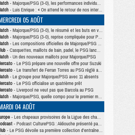
atch
- Majorque/PSG (3-0), les performances individuelles
atch
- Luis Enrique : « On attend le retour de nos internationaux »
MERCREDI 05 AOÛT
atch
- Majorque/PSG (3-0), le résumé et les buts en video
atch
- Majorque/PSG (3-0), reprise compliquée pour Paris
atch
- Les compositions officielles de Majorque/PSG avec Kvara et de nombreux jeunes
lub
- Casquettes, maillots de bain, padel, le PSG lance sa collection été
atch
- Un des nouveaux maillots pour Majorque/PSG
ercato
- Le PSG prépare une nouvelle offre pour Suzuki
ercato
- Le transfert de Ferran Torres au PSG réglé avant le 12 août ?
atch
- Le groupe pour Majorque/PSG avec 11 absents
ercato
- Le PSG officialise un quatrième prêt
ercato
- Liverpool ne veut pas que Barcola au PSG
atch
- Majorque/PSG, quelle compo pour le premier match de la saison 2026/27 ?
MARDI 04 AOÛT
urope
- Les chapeaux provisoires de la Ligue des champions 2026/27
odcast
- Podcast CulturePSG : Akliouche présenté par un fan de Monaco
lub
- Le PSG dévoile sa première collection d'entraînement pour 2026/2027