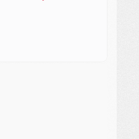
ercato
- [MAJ] Le PSG a fait une grosse offre à Parme pour Suzuki
ercato
- Le PSG a envoyé une première offre pour Mika Godts
lub
- Après Pacho, d'autres retours en vue
ercato
- Changement de dernière minute pour Kolo Muani
SAMEDI 01 AOÛT
ercato
- L'agent de Mika Godts confirme un accord avec le PSG
lub
- Quels numéros de maillot pour Akliouche et Digne au PSG ?
atch
- Un hommage prévu lors de Brest/PSG
ercato
- Le PSG et le Barça ont rendez-vous pour Ferran Torres
ercato
- Guéla Doué dans les listes du PSG
ercato
- Le transfert de Mika Godts au PSG en bonne voie
VENDREDI 31 JUILLET
atch
- Un diffuseur annoncé pour les deux premiers matchs amicaux du PSG
ercato
- Le transfert d'Akliouche au PSG bouclé, le montant se précise
lub
- Un retour majeur dans le groupe du PSG
lub
- [MAJ] Ndjantou et deux jeunes du PSG annoncés dans un tournoi U21
ercato
- L'étonnante piste Suzuki confirmée et onéreuse
JEUDI 30 JUILLET