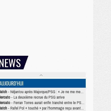
NEWS
AUJOURD'HUI
atch
- Ndjantou après Majorque/PSG : « Je ne me mets pas de plafond »
ercato
- La deuxième recrue du PSG arrive
ercato
- Ferran Torres aurait enfin tranché entre le PSG et le Barça
atch
- Rafel Pol « touché » par l'hommage reçu avant Majorque/PSG