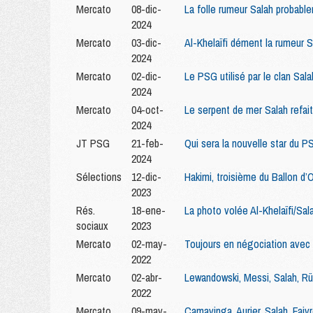
Mercato
08-dic-
La folle rumeur Salah probable
2024
Mercato
03-dic-
Al-Khelaïfi dément la rumeur Sa
2024
Mercato
02-dic-
Le PSG utilisé par le clan Sala
2024
Mercato
04-oct-
Le serpent de mer Salah refai
2024
JT PSG
21-feb-
Qui sera la nouvelle star du P
2024
Sélections
12-dic-
Hakimi, troisième du Ballon d’O
2023
Rés.
18-ene-
La photo volée Al-Khelaïfi/Sal
sociaux
2023
Mercato
02-may-
Toujours en négociation avec L
2022
Mercato
02-abr-
Lewandowski, Messi, Salah, Rü
2022
Mercato
09-may-
Camavinga, Aurier, Salah, Fai