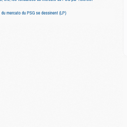
M
M
rs du mercato du PSG se dessinent (LP)
C
M
M
C
M
M
M
M
M
M
C
C
M