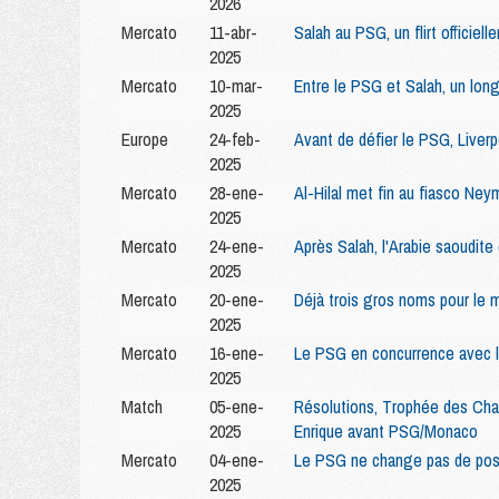
2026
Mercato
11-abr-
Salah au PSG, un flirt officiel
2025
Mercato
10-mar-
Entre le PSG et Salah, un long 
2025
Europe
24-feb-
Avant de défier le PSG, Liverp
2025
Mercato
28-ene-
Al-Hilal met fin au fiasco Ney
2025
Mercato
24-ene-
Après Salah, l'Arabie saoudit
2025
Mercato
20-ene-
Déjà trois gros noms pour le 
2025
Mercato
16-ene-
Le PSG en concurrence avec l
2025
Match
05-ene-
Résolutions, Trophée des Cham
2025
Enrique avant PSG/Monaco
Mercato
04-ene-
Le PSG ne change pas de posi
2025