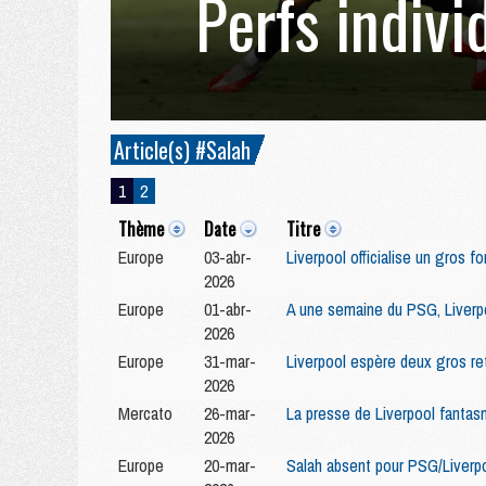
Perfs indivi
Article(s) #Salah
1
2
Thème
Date
Titre
Europe
03-abr-
Liverpool officialise un gros 
2026
Europe
01-abr-
A une semaine du PSG, Liverpoo
2026
Europe
31-mar-
Liverpool espère deux gros re
2026
Mercato
26-mar-
La presse de Liverpool fantas
2026
Europe
20-mar-
Salah absent pour PSG/Liverp