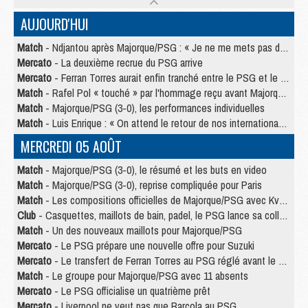
AUJOURD'HUI
Match
- Ndjantou après Majorque/PSG : « Je ne me mets pas de plafond »
Mercato
- La deuxième recrue du PSG arrive
Mercato
- Ferran Torres aurait enfin tranché entre le PSG et le Barça
Match
- Rafel Pol « touché » par l'hommage reçu avant Majorque/PSG
Match
- Majorque/PSG (3-0), les performances individuelles
Match
- Luis Enrique : « On attend le retour de nos internationaux »
MERCREDI 05 AOÛT
Match
- Majorque/PSG (3-0), le résumé et les buts en video
Match
- Majorque/PSG (3-0), reprise compliquée pour Paris
Match
- Les compositions officielles de Majorque/PSG avec Kvara et de nombreux jeunes
Club
- Casquettes, maillots de bain, padel, le PSG lance sa collection été
Match
- Un des nouveaux maillots pour Majorque/PSG
Mercato
- Le PSG prépare une nouvelle offre pour Suzuki
Mercato
- Le transfert de Ferran Torres au PSG réglé avant le 12 août ?
Match
- Le groupe pour Majorque/PSG avec 11 absents
Mercato
- Le PSG officialise un quatrième prêt
Mercato
- Liverpool ne veut pas que Barcola au PSG