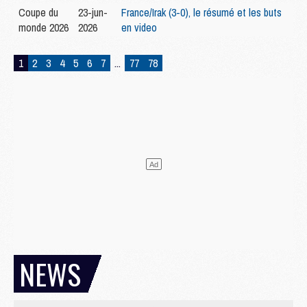
Coupe du
23-jun-
France/Irak (3-0), le résumé et les buts
monde 2026
2026
en video
1
2
3
4
5
6
7
...
77
78
NEWS