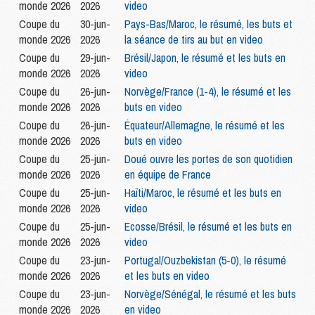
monde 2026
2026
video
Coupe du
30-jun-
Pays-Bas/Maroc, le résumé, les buts et
monde 2026
2026
la séance de tirs au but en video
Coupe du
29-jun-
Brésil/Japon, le résumé et les buts en
monde 2026
2026
video
Coupe du
26-jun-
Norvège/France (1-4), le résumé et les
monde 2026
2026
buts en video
Coupe du
26-jun-
Équateur/Allemagne, le résumé et les
monde 2026
2026
buts en video
Coupe du
25-jun-
Doué ouvre les portes de son quotidien
monde 2026
2026
en équipe de France
Coupe du
25-jun-
Haïti/Maroc, le résumé et les buts en
monde 2026
2026
video
Coupe du
25-jun-
Ecosse/Brésil, le résumé et les buts en
monde 2026
2026
video
Coupe du
23-jun-
Portugal/Ouzbekistan (5-0), le résumé
monde 2026
2026
et les buts en video
Coupe du
23-jun-
Norvège/Sénégal, le résumé et les buts
monde 2026
2026
en video