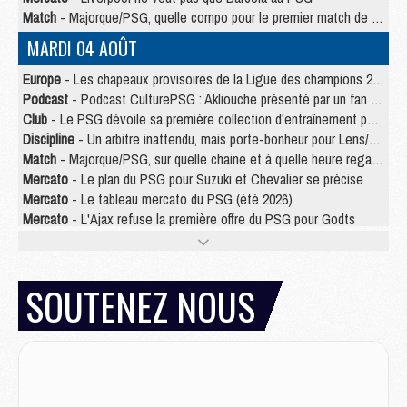
Match
- Majorque/PSG, quelle compo pour le premier match de la saison 2026/27 ?
MARDI 04 AOÛT
Europe
- Les chapeaux provisoires de la Ligue des champions 2026/27
Podcast
- Podcast CulturePSG : Akliouche présenté par un fan de Monaco
Club
- Le PSG dévoile sa première collection d'entraînement pour 2026/2027
Discipline
- Un arbitre inattendu, mais porte-bonheur pour Lens/PSG
Match
- Majorque/PSG, sur quelle chaine et à quelle heure regarder le match ?
Mercato
- Le plan du PSG pour Suzuki et Chevalier se précise
Mercato
- Le tableau mercato du PSG (été 2026)
Mercato
- L'Ajax refuse la première offre du PSG pour Godts
Mercato
- Le PSG veut accélérer, Ferran Torres temporise
Mercato
- Liverpool encore très loin du compte pour Barcola
LUNDI 03 AOÛT
SOUTENEZ NOUS
Match
- Podcast CulturePSG : Mercato (Godts, Suzuki, Akliouche, Barcola, etc)
Mercato
- L'Ajax attend bien plus de 45M pour Mika Godts
Club
- Quatre retours importants dans le groupe du PSG, et un plus discret
Mercato
- Ayari file en Ligue 2
Club
- Le PSG s'associe avec un géant de la tech