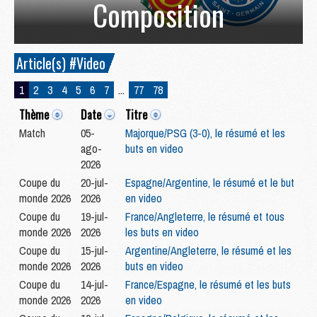
Composition
Article(s) #Video
1
2
3
4
5
6
7
...
77
78
Thème
Date
Titre
Match
05-
Majorque/PSG (3-0), le résumé et les
ago-
buts en video
2026
Coupe du
20-jul-
Espagne/Argentine, le résumé et le but
monde 2026
2026
en video
Coupe du
19-jul-
France/Angleterre, le résumé et tous
monde 2026
2026
les buts en video
Coupe du
15-jul-
Argentine/Angleterre, le résumé et les
monde 2026
2026
buts en video
Coupe du
14-jul-
France/Espagne, le résumé et les buts
monde 2026
2026
en video