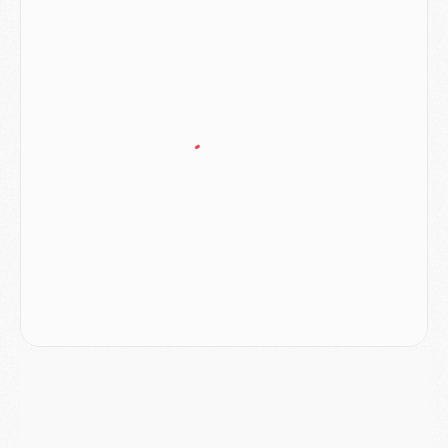
Mercato
- Vu d'Italie, le transfert de Suzuki au PSG est bien engagé
Mercato
- Ferran Torres ne serait pas à vendre, mais...
Europe
- Gros coup dur pour Aston Villa avant de croiser le PSG
DIMANCHE 02 AOÛT
Mercato
- Le transfert de Kolo Muani à la Juventus est officiel
Mercato
- [MAJ] Le PSG a fait une grosse offre à Parme pour Suzuki
Mercato
- Le PSG a envoyé une première offre pour Mika Godts
Club
- Après Pacho, d'autres retours en vue
Mercato
- Changement de dernière minute pour Kolo Muani
SAMEDI 01 AOÛT
Mercato
- L'agent de Mika Godts confirme un accord avec le PSG
Club
- Quels numéros de maillot pour Akliouche et Digne au PSG ?
Match
- Un hommage prévu lors de Brest/PSG
Mercato
- Le PSG et le Barça ont rendez-vous pour Ferran Torres
Mercato
- Guéla Doué dans les listes du PSG
Mercato
- Le transfert de Mika Godts au PSG en bonne voie
VENDREDI 31 JUILLET