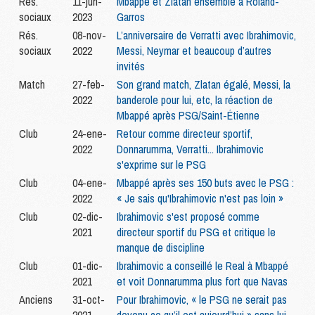
Rés.
11-jun-
Mbappé et Zlatan ensemble à Roland-
sociaux
2023
Garros
Rés.
08-nov-
L’anniversaire de Verratti avec Ibrahimovic,
sociaux
2022
Messi, Neymar et beaucoup d’autres
invités
Match
27-feb-
Son grand match, Zlatan égalé, Messi, la
2022
banderole pour lui, etc, la réaction de
Mbappé après PSG/Saint-Étienne
Club
24-ene-
Retour comme directeur sportif,
2022
Donnarumma, Verratti... Ibrahimovic
s'exprime sur le PSG
Club
04-ene-
Mbappé après ses 150 buts avec le PSG :
2022
« Je sais qu'Ibrahimovic n'est pas loin »
Club
02-dic-
Ibrahimovic s'est proposé comme
2021
directeur sportif du PSG et critique le
manque de discipline
Club
01-dic-
Ibrahimovic a conseillé le Real à Mbappé
2021
et voit Donnarumma plus fort que Navas
Anciens
31-oct-
Pour Ibrahimovic, « le PSG ne serait pas