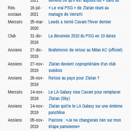
2021
devenu ce qu’il est aujourd’hui » sans lui
Rés.
16-jul-
« Le vrai PSG » de Zlatan réuni au
sociaux
2021
mariage de Verratti
Mercato
25-mar-
Leeds a tenté Cavani l'hiver dernier
2020
Club
31-dic-
La décennie 2010 du PSG en 10 dates
2019
Anciens
27-dic-
Ibrahimovic de retour au Milan AC (officiel)
2019
Anciens
27-nov-
Zlatan devient copropriétaire d'un club
2019
suédois
Anciens
26-nov-
Retour au pays pour Zlatan ?
2019
Mercato
14-nov-
Le LA Galaxy vise Cavani pour remplacer
2019
Zlatan (Sky)
Anciens
14-nov-
Zlatan quitte le LA Galaxy sur une énième
2019
punchline
Anciens
05-nov-
Pastore : «Je ne changerais rien sur mon
2019
étape parisienne»