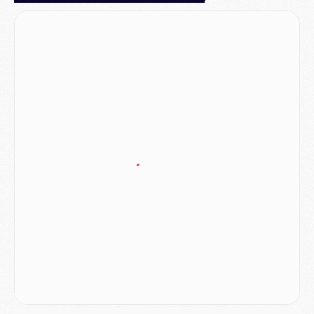
Mercato
- Liverpool encore très loin du compte pour Barcola
LUNDI 03 AOÛT
Match
- Podcast CulturePSG : Mercato (Godts, Suzuki, Akliouche, Barcola, etc)
Mercato
- L'Ajax attend bien plus de 45M pour Mika Godts
Club
- Quatre retours importants dans le groupe du PSG, et un plus discret
Mercato
- Ayari file en Ligue 2
Club
- Le PSG s'associe avec un géant de la tech
Mercato
- Vu d'Italie, le transfert de Suzuki au PSG est bien engagé
Mercato
- Ferran Torres ne serait pas à vendre, mais...
Europe
- Gros coup dur pour Aston Villa avant de croiser le PSG
DIMANCHE 02 AOÛT
Mercato
- Le transfert de Kolo Muani à la Juventus est officiel
Mercato
- [MAJ] Le PSG a fait une grosse offre à Parme pour Suzuki
Mercato
- Le PSG a envoyé une première offre pour Mika Godts
Club
- Après Pacho, d'autres retours en vue
Mercato
- Changement de dernière minute pour Kolo Muani
SAMEDI 01 AOÛT