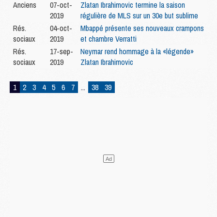
Anciens
07-oct-
Zlatan Ibrahimovic termine la saison
2019
régulière de MLS sur un 30e but sublime
Rés.
04-oct-
Mbappé présente ses nouveaux crampons
sociaux
2019
et chambre Verratti
Rés.
17-sep-
Neymar rend hommage à la «légende»
sociaux
2019
Zlatan Ibrahimovic
1
2
3
4
5
6
7
...
38
39