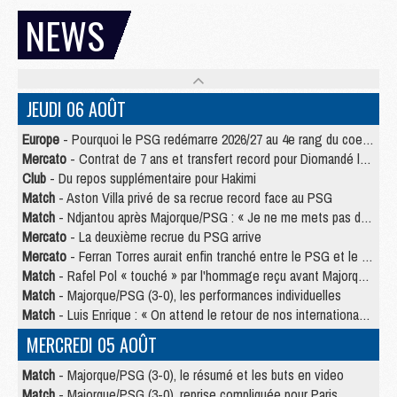
NEWS
JEUDI 06 AOÛT
Europe
- Pourquoi le PSG redémarre 2026/27 au 4e rang du coefficient UEFA
Mercato
- Contrat de 7 ans et transfert record pour Diomandé loin du PSG
Club
- Du repos supplémentaire pour Hakimi
Match
- Aston Villa privé de sa recrue record face au PSG
Match
- Ndjantou après Majorque/PSG : « Je ne me mets pas de plafond »
Mercato
- La deuxième recrue du PSG arrive
Mercato
- Ferran Torres aurait enfin tranché entre le PSG et le Barça
Match
- Rafel Pol « touché » par l'hommage reçu avant Majorque/PSG
Match
- Majorque/PSG (3-0), les performances individuelles
Match
- Luis Enrique : « On attend le retour de nos internationaux »
MERCREDI 05 AOÛT
Match
- Majorque/PSG (3-0), le résumé et les buts en video
Match
- Majorque/PSG (3-0), reprise compliquée pour Paris