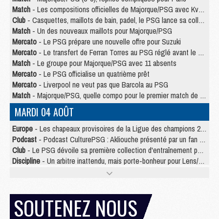
Match
- Les compositions officielles de Majorque/PSG avec Kvara et de nombreux jeunes
Club
- Casquettes, maillots de bain, padel, le PSG lance sa collection été
Match
- Un des nouveaux maillots pour Majorque/PSG
Mercato
- Le PSG prépare une nouvelle offre pour Suzuki
Mercato
- Le transfert de Ferran Torres au PSG réglé avant le 12 août ?
Match
- Le groupe pour Majorque/PSG avec 11 absents
Mercato
- Le PSG officialise un quatrième prêt
Mercato
- Liverpool ne veut pas que Barcola au PSG
Match
- Majorque/PSG, quelle compo pour le premier match de la saison 2026/27 ?
MARDI 04 AOÛT
Europe
- Les chapeaux provisoires de la Ligue des champions 2026/27
Podcast
- Podcast CulturePSG : Akliouche présenté par un fan de Monaco
Club
- Le PSG dévoile sa première collection d'entraînement pour 2026/2027
Discipline
- Un arbitre inattendu, mais porte-bonheur pour Lens/PSG
Match
- Majorque/PSG, sur quelle chaine et à quelle heure regarder le match ?
Mercato
- Le plan du PSG pour Suzuki et Chevalier se précise
Mercato
- Le tableau mercato du PSG (été 2026)
SOUTENEZ NOUS
Mercato
- L'Ajax refuse la première offre du PSG pour Godts
Mercato
- Le PSG veut accélérer, Ferran Torres temporise