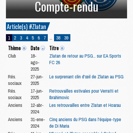
Compte-rendu
Article(s) #Zlatan
1
2
3
4
5
6
7
...
38
39
Thème
Date
Titre
Club
18-
Zlatan de retour au PSG... sur EA Sports
ago-
FC 26
2025
Rés.
27-jun-
Le surprenant clin d'œil de Zlatan au PSG
sociaux
2025
Rés.
17-jun-
Retrouvailles estivales pour Verratti et
sociaux
2025
Ibrahimovic
Anciens
12-abr-
Les retrouvailles entre Zlatan et Hoarau
2024
Anciens
31-ene-
Cinq anciens du PSG dans l'équipe-type
2024
de Di Maria