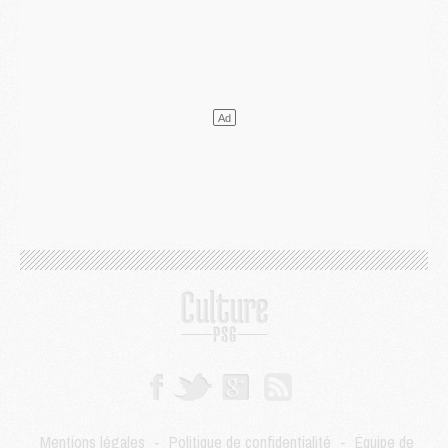
Mercato
- L'agent de Mika Godts confirme un accord avec le PSG
Club
- Quels numéros de maillot pour Akliouche et Digne au PSG ?
Match
- Un hommage prévu lors de Brest/PSG
Mercato
- Le PSG et le Barça ont rendez-vous pour Ferran Torres
Mercato
- Guéla Doué dans les listes du PSG
Mercato
- Le transfert de Mika Godts au PSG en bonne voie
VENDREDI 31 JUILLET
Match
- Un diffuseur annoncé pour les deux premiers matchs amicaux du PSG
Mercato
- Le transfert d'Akliouche au PSG bouclé, le montant se précise
Club
- Un retour majeur dans le groupe du PSG
Club
- [MAJ] Ndjantou et deux jeunes du PSG annoncés dans un tournoi U21
Mercato
- L'étonnante piste Suzuki confirmée et onéreuse
JEUDI 30 JUILLET
Sélections
- Ancelotti fait le ménage au Brésil mais veut garder Marquinhos
Mercato
- Le statu quo du milieu du PSG se précise
Club
- Le PSG plutôt que la FIFA pour Al-Khelaïfi, poussé par l'UEFA ?
Mercato
- Le PSG presserait Ferran Torres de se décider, deux pistes de secours
Club
- Déguisements, shopping, double scouting, Luis Campos dévoile ses méthodes
Mentions légales
-
Politique de confidentialité
-
Équipe de