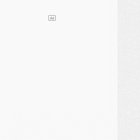
ercato
- L'agent de Mika Godts confirme un accord avec le PSG
lub
- Quels numéros de maillot pour Akliouche et Digne au PSG ?
atch
- Un hommage prévu lors de Brest/PSG
ercato
- Le PSG et le Barça ont rendez-vous pour Ferran Torres
ercato
- Guéla Doué dans les listes du PSG
ercato
- Le transfert de Mika Godts au PSG en bonne voie
VENDREDI 31 JUILLET
atch
- Un diffuseur annoncé pour les deux premiers matchs amicaux du PSG
ercato
- Le transfert d'Akliouche au PSG bouclé, le montant se précise
lub
- Un retour majeur dans le groupe du PSG
lub
- [MAJ] Ndjantou et deux jeunes du PSG annoncés dans un tournoi U21
ercato
- L'étonnante piste Suzuki confirmée et onéreuse
JEUDI 30 JUILLET
élections
- Ancelotti fait le ménage au Brésil mais veut garder Marquinhos
ercato
- Le statu quo du milieu du PSG se précise
lub
- Le PSG plutôt que la FIFA pour Al-Khelaïfi, poussé par l'UEFA ?
ercato
- Le PSG presserait Ferran Torres de se décider, deux pistes de secours
lub
- Déguisements, shopping, double scouting, Luis Campos dévoile ses méthodes