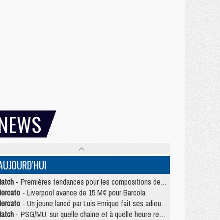
NEWS
AUJOURD'HUI
atch
- Premières tendances pour les compositions de PSG/MU
ercato
- Liverpool avance de 15 M€ pour Barcola
ercato
- Un jeune lancé par Luis Enrique fait ses adieux au PSG
atch
- PSG/MU, sur quelle chaine et à quelle heure regarder le match ?