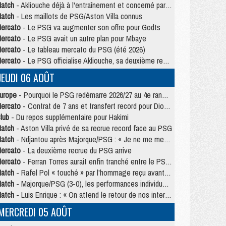
atch
- Akliouche déjà à l'entraînement et concerné par PSG/MU ?
atch
- Les maillots de PSG/Aston Villa connus
ercato
- Le PSG va augmenter son offre pour Godts
ercato
- Le PSG avait un autre plan pour Mbaye
ercato
- Le tableau mercato du PSG (été 2026)
ercato
- Le PSG officialise Akliouche, sa deuxième recrue de l’été
JEUDI 06 AOÛT
urope
- Pourquoi le PSG redémarre 2026/27 au 4e rang du coefficient UEFA
ercato
- Contrat de 7 ans et transfert record pour Diomandé loin du PSG
lub
- Du repos supplémentaire pour Hakimi
atch
- Aston Villa privé de sa recrue record face au PSG
atch
- Ndjantou après Majorque/PSG : « Je ne me mets pas de plafond »
ercato
- La deuxième recrue du PSG arrive
ercato
- Ferran Torres aurait enfin tranché entre le PSG et le Barça
atch
- Rafel Pol « touché » par l'hommage reçu avant Majorque/PSG
atch
- Majorque/PSG (3-0), les performances individuelles
atch
- Luis Enrique : « On attend le retour de nos internationaux »
MERCREDI 05 AOÛT