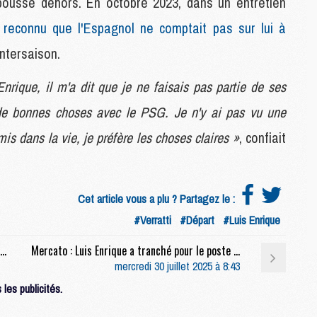
 poussé dehors. En octobre 2023, dans un entretien
M
ois reconnu que l'Espagnol ne comptait pas sur lui à
C
M
intersaison.
M
M
Enrique, il m'a dit que je ne faisais pas partie de ses
M
it de bonnes choses avec le PSG. Je n'y ai pas vu une
is dans la vie, je préfère les choses claires »
, confiait
M
M
C
C
Cet article vous a plu ? Partagez le :
M
#Verratti
#Départ
#Luis Enrique
Mercato : Le PSG ne fera pas de Mbappé avec Donnarumma
Mercato : Luis Enrique a tranché pour le poste de latéral droit
S
mercredi 30 juillet 2025 à 8:43
M
C
les publicités.
M
C