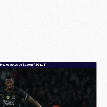
M
M
M
M
M
M
M
M
M
M
C
M
M
F
C
M