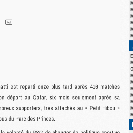
M
M
M
M
M
M
E
M
C
M
M
ratti est reparti onze plus tard après 416 matches
M
M
Son départ au Qatar, six mois seulement après sa
M
breux supporters, très attachés au « Petit Hibou »
M
M
hous du Parc des Princes.
r la volonté du PSG de changer de politique sportive