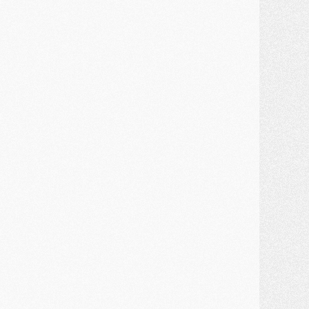
ercato
- Kroupi retiré du mercato
ercato
- Enfin une avancée dans le transfert d'Akliouche
MERCREDI 29 JUILLET
ercato
- Ferran Torres priorité du PSG, mais ouvert à tout
ercato
- Première offre de Liverpool en approche pour Barcola
ercato
- Le montant du transfert de Kolo Muani se précise, la formule aussi
ercato
- Kolo Muani attendu en Italie, son transfert débloqué
ercato
- Monaco a encore repoussé une offre du PSG pour Akliouche
ercato
- Liverpool presque d'accord avec Barcola, le PSG pas du tout
ercato
- Moment décisif pour le transfert de Kolo Muani
MARDI 28 JUILLET
ercato
- Des intermédiaires ont tenté de relancer Diomande au PSG
lub
- Au moins neuf jeunes conviés à l'entraînement des pros
ercato
- Une partie du communiqué du PSG sur Diomande expliquée
ercato
- Barcola futur plus gros transfert de l'été ?
ormation
- Retour sur la saison des U17 du PSG en 7 chiffres clés
lub
- Le PSG connaît ses premiers matches de septembre
ercato
- Un troisième prêt bouclé par le PSG