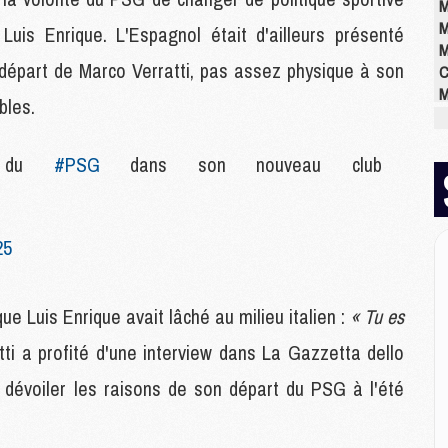
M
M
Luis Enrique. L'Espagnol était d'ailleurs présenté
M
départ de Marco Verratti, pas assez physique à son
C
M
bles.
M
M
M
ns du
#PSG
dans son nouveau club
M
M
M
25
E
e Luis Enrique avait lâché au milieu italien :
« Tu es
P
C
atti a profité d'une interview dans La Gazzetta dello
D
M
t dévoiler les raisons de son départ du PSG à l'été
M
M