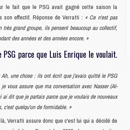
M
 sur le fait que le PSG avait gagné cette saison la
M
 son effectif. Réponse de Verratti :
« Ce n'est pas
M
un très grand groupe, ils pensent beaucoup au collectif,
M
endant des années et des années encore. »
C
M
le PSG parce que Luis Enrique le voulait.
C
M
M
E
 Ah, une chose : ils ont écrit que j'avais quitté le PSG
 : je vous assure que ma conversation avec Nasser (Al-
M
lui ai dit que je partais parce que je voulais de nouveaux
M
M
 c'est quelqu'un de formidable. »
C
M
à, Verratti assure donc que c'est lui qui a décidé de