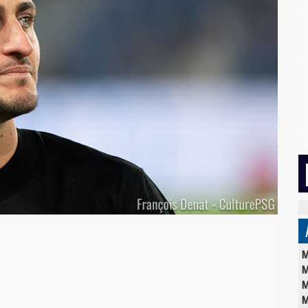
M
M
M
M