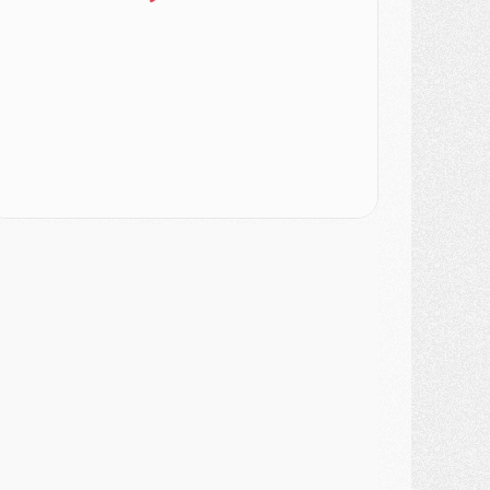
ercato
- Le PSG veut accélérer, Ferran Torres temporise
ercato
- Liverpool encore très loin du compte pour Barcola
LUNDI 03 AOÛT
atch
- Podcast CulturePSG : Mercato (Godts, Suzuki, Akliouche, Barcola, etc)
ercato
- L'Ajax attend bien plus de 45M pour Mika Godts
lub
- Quatre retours importants dans le groupe du PSG, et un plus discret
ercato
- Ayari file en Ligue 2
lub
- Le PSG s'associe avec un géant de la tech
ercato
- Vu d'Italie, le transfert de Suzuki au PSG est bien engagé
ercato
- Ferran Torres ne serait pas à vendre, mais...
urope
- Gros coup dur pour Aston Villa avant de croiser le PSG
DIMANCHE 02 AOÛT
ercato
- Le transfert de Kolo Muani à la Juventus est officiel
ercato
- [MAJ] Le PSG a fait une grosse offre à Parme pour Suzuki
ercato
- Le PSG a envoyé une première offre pour Mika Godts
lub
- Après Pacho, d'autres retours en vue
ercato
- Changement de dernière minute pour Kolo Muani
SAMEDI 01 AOÛT