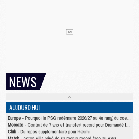
NEWS
AUJOURD'HUI
Europe
- Pourquoi le PSG redémarre 2026/27 au 4e rang du coefficient UEFA
Mercato
- Contrat de 7 ans et transfert record pour Diomandé loin du PSG
Club
- Du repos supplémentaire pour Hakimi
Match
- Aston Villa privé de sa recrue record face au PSG