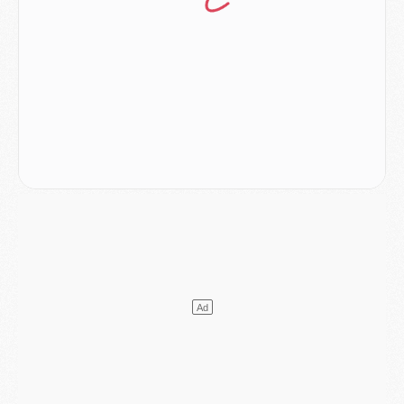
Europe
- Gros coup dur pour Aston Villa avant de croiser le PSG
DIMANCHE 02 AOÛT
Mercato
- Le transfert de Kolo Muani à la Juventus est officiel
Mercato
- [MAJ] Le PSG a fait une grosse offre à Parme pour Suzuki
Mercato
- Le PSG a envoyé une première offre pour Mika Godts
Club
- Après Pacho, d'autres retours en vue
Mercato
- Changement de dernière minute pour Kolo Muani
SAMEDI 01 AOÛT
Mercato
- L'agent de Mika Godts confirme un accord avec le PSG
Club
- Quels numéros de maillot pour Akliouche et Digne au PSG ?
Match
- Un hommage prévu lors de Brest/PSG
Mercato
- Le PSG et le Barça ont rendez-vous pour Ferran Torres
Mercato
- Guéla Doué dans les listes du PSG
Mercato
- Le transfert de Mika Godts au PSG en bonne voie
VENDREDI 31 JUILLET
Match
- Un diffuseur annoncé pour les deux premiers matchs amicaux du PSG
Mercato
- Le transfert d'Akliouche au PSG bouclé, le montant se précise