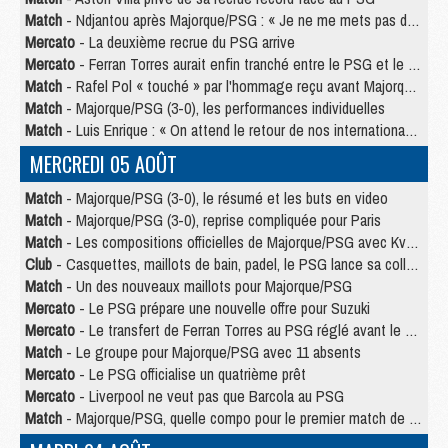
Match
- Ndjantou après Majorque/PSG : « Je ne me mets pas de plafond »
Mercato
- La deuxième recrue du PSG arrive
Mercato
- Ferran Torres aurait enfin tranché entre le PSG et le Barça
Match
- Rafel Pol « touché » par l'hommage reçu avant Majorque/PSG
Match
- Majorque/PSG (3-0), les performances individuelles
Match
- Luis Enrique : « On attend le retour de nos internationaux »
MERCREDI 05 AOÛT
Match
- Majorque/PSG (3-0), le résumé et les buts en video
Match
- Majorque/PSG (3-0), reprise compliquée pour Paris
Match
- Les compositions officielles de Majorque/PSG avec Kvara et de nombreux jeunes
Club
- Casquettes, maillots de bain, padel, le PSG lance sa collection été
Match
- Un des nouveaux maillots pour Majorque/PSG
Mercato
- Le PSG prépare une nouvelle offre pour Suzuki
Mercato
- Le transfert de Ferran Torres au PSG réglé avant le 12 août ?
Match
- Le groupe pour Majorque/PSG avec 11 absents
Mercato
- Le PSG officialise un quatrième prêt
Mercato
- Liverpool ne veut pas que Barcola au PSG
Match
- Majorque/PSG, quelle compo pour le premier match de la saison 2026/27 ?