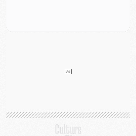
Mercato
- Ferran Torres ne serait pas à vendre, mais...
Europe
- Gros coup dur pour Aston Villa avant de croiser le PSG
DIMANCHE 02 AOÛT
Mercato
- Le transfert de Kolo Muani à la Juventus est officiel
Mercato
- [MAJ] Le PSG a fait une grosse offre à Parme pour Suzuki
Mercato
- Le PSG a envoyé une première offre pour Mika Godts
Club
- Après Pacho, d'autres retours en vue
Mercato
- Changement de dernière minute pour Kolo Muani
SAMEDI 01 AOÛT
Mercato
- L'agent de Mika Godts confirme un accord avec le PSG
Club
- Quels numéros de maillot pour Akliouche et Digne au PSG ?
Match
- Un hommage prévu lors de Brest/PSG
Mercato
- Le PSG et le Barça ont rendez-vous pour Ferran Torres
Mercato
- Guéla Doué dans les listes du PSG
Mercato
- Le transfert de Mika Godts au PSG en bonne voie
VENDREDI 31 JUILLET
Match
- Un diffuseur annoncé pour les deux premiers matchs amicaux du PSG