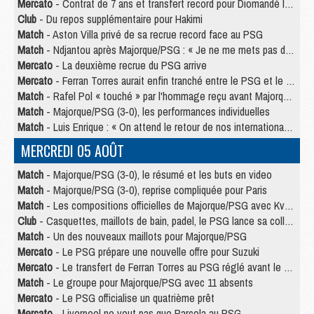
Mercato
- Contrat de 7 ans et transfert record pour Diomandé loin du PSG
Club
- Du repos supplémentaire pour Hakimi
Match
- Aston Villa privé de sa recrue record face au PSG
Match
- Ndjantou après Majorque/PSG : « Je ne me mets pas de plafond »
Mercato
- La deuxième recrue du PSG arrive
Mercato
- Ferran Torres aurait enfin tranché entre le PSG et le Barça
Match
- Rafel Pol « touché » par l'hommage reçu avant Majorque/PSG
Match
- Majorque/PSG (3-0), les performances individuelles
Match
- Luis Enrique : « On attend le retour de nos internationaux »
MERCREDI 05 AOÛT
Match
- Majorque/PSG (3-0), le résumé et les buts en video
Match
- Majorque/PSG (3-0), reprise compliquée pour Paris
Match
- Les compositions officielles de Majorque/PSG avec Kvara et de nombreux jeunes
Club
- Casquettes, maillots de bain, padel, le PSG lance sa collection été
Match
- Un des nouveaux maillots pour Majorque/PSG
Mercato
- Le PSG prépare une nouvelle offre pour Suzuki
Mercato
- Le transfert de Ferran Torres au PSG réglé avant le 12 août ?
Match
- Le groupe pour Majorque/PSG avec 11 absents
Mercato
- Le PSG officialise un quatrième prêt
Mercato
- Liverpool ne veut pas que Barcola au PSG