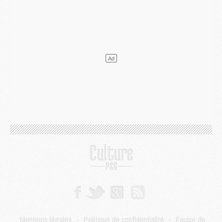
Mercato
- L'agent de Mika Godts confirme un accord avec le PSG
Club
- Quels numéros de maillot pour Akliouche et Digne au PSG ?
Match
- Un hommage prévu lors de Brest/PSG
Mercato
- Le PSG et le Barça ont rendez-vous pour Ferran Torres
Mercato
- Guéla Doué dans les listes du PSG
Mercato
- Le transfert de Mika Godts au PSG en bonne voie
VENDREDI 31 JUILLET
Match
- Un diffuseur annoncé pour les deux premiers matchs amicaux du PSG
Mercato
- Le transfert d'Akliouche au PSG bouclé, le montant se précise
Club
- Un retour majeur dans le groupe du PSG
Club
- [MAJ] Ndjantou et deux jeunes du PSG annoncés dans un tournoi U21
Mercato
- L'étonnante piste Suzuki confirmée et onéreuse
JEUDI 30 JUILLET
Sélections
- Ancelotti fait le ménage au Brésil mais veut garder Marquinhos
Mercato
- Le statu quo du milieu du PSG se précise
Club
- Le PSG plutôt que la FIFA pour Al-Khelaïfi, poussé par l'UEFA ?
Mercato
- Le PSG presserait Ferran Torres de se décider, deux pistes de secours
Club
- Déguisements, shopping, double scouting, Luis Campos dévoile ses méthodes
Mentions légales
-
Politique de confidentialité
-
Équipe de