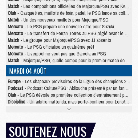
Match
- Les compositions officielles de Majorque/PSG avec Kvara et de nombreux jeunes
Club
- Casquettes, maillots de bain, padel, le PSG lance sa collection été
Match
- Un des nouveaux maillots pour Majorque/PSG
Mercato
- Le PSG prépare une nouvelle offre pour Suzuki
Mercato
- Le transfert de Ferran Torres au PSG réglé avant le 12 août ?
Match
- Le groupe pour Majorque/PSG avec 11 absents
Mercato
- Le PSG officialise un quatrième prêt
Mercato
- Liverpool ne veut pas que Barcola au PSG
Match
- Majorque/PSG, quelle compo pour le premier match de la saison 2026/27 ?
MARDI 04 AOÛT
Europe
- Les chapeaux provisoires de la Ligue des champions 2026/27
Podcast
- Podcast CulturePSG : Akliouche présenté par un fan de Monaco
Club
- Le PSG dévoile sa première collection d'entraînement pour 2026/2027
Discipline
- Un arbitre inattendu, mais porte-bonheur pour Lens/PSG
Match
- Majorque/PSG, sur quelle chaine et à quelle heure regarder le match ?
Mercato
- Le plan du PSG pour Suzuki et Chevalier se précise
Mercato
- Le tableau mercato du PSG (été 2026)
SOUTENEZ NOUS
Mercato
- L'Ajax refuse la première offre du PSG pour Godts
Mercato
- Le PSG veut accélérer, Ferran Torres temporise