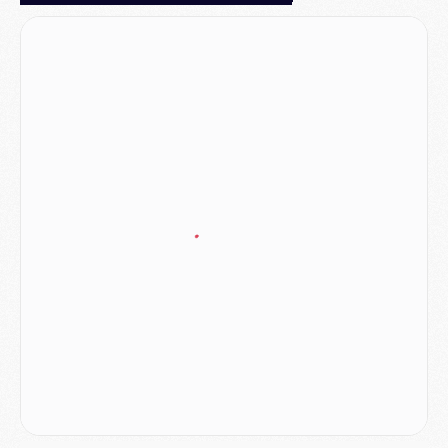
Mercato
- Liverpool encore très loin du compte pour Barcola
LUNDI 03 AOÛT
Match
- Podcast CulturePSG : Mercato (Godts, Suzuki, Akliouche, Barcola, etc)
Mercato
- L'Ajax attend bien plus de 45M pour Mika Godts
Club
- Quatre retours importants dans le groupe du PSG, et un plus discret
Mercato
- Ayari file en Ligue 2
Club
- Le PSG s'associe avec un géant de la tech
Mercato
- Vu d'Italie, le transfert de Suzuki au PSG est bien engagé
Mercato
- Ferran Torres ne serait pas à vendre, mais...
Europe
- Gros coup dur pour Aston Villa avant de croiser le PSG
DIMANCHE 02 AOÛT
Mercato
- Le transfert de Kolo Muani à la Juventus est officiel
Mercato
- [MAJ] Le PSG a fait une grosse offre à Parme pour Suzuki
Mercato
- Le PSG a envoyé une première offre pour Mika Godts
Club
- Après Pacho, d'autres retours en vue
Mercato
- Changement de dernière minute pour Kolo Muani
SAMEDI 01 AOÛT