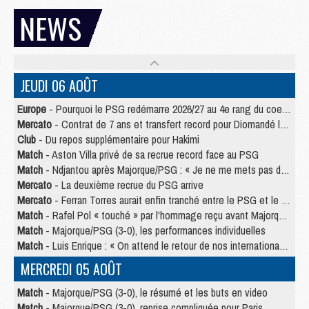
NEWS
JEUDI 06 AOÛT
Europe
- Pourquoi le PSG redémarre 2026/27 au 4e rang du coefficient UEFA
Mercato
- Contrat de 7 ans et transfert record pour Diomandé loin du PSG
Club
- Du repos supplémentaire pour Hakimi
Match
- Aston Villa privé de sa recrue record face au PSG
Match
- Ndjantou après Majorque/PSG : « Je ne me mets pas de plafond »
Mercato
- La deuxième recrue du PSG arrive
Mercato
- Ferran Torres aurait enfin tranché entre le PSG et le Barça
Match
- Rafel Pol « touché » par l'hommage reçu avant Majorque/PSG
Match
- Majorque/PSG (3-0), les performances individuelles
Match
- Luis Enrique : « On attend le retour de nos internationaux »
MERCREDI 05 AOÛT
Match
- Majorque/PSG (3-0), le résumé et les buts en video
Match
- Majorque/PSG (3-0), reprise compliquée pour Paris