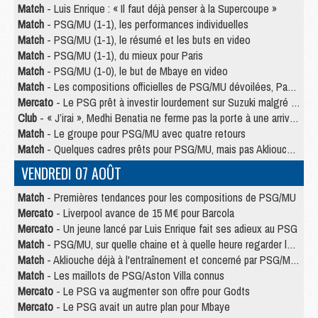
Match
- Luis Enrique : « Il faut déjà penser à la Supercoupe »
Match
- PSG/MU (1-1), les performances individuelles
Match
- PSG/MU (1-1), le résumé et les buts en video
Match
- PSG/MU (1-1), du mieux pour Paris
Match
- PSG/MU (1-0), le but de Mbaye en video
Match
- Les compositions officielles de PSG/MU dévoilées, Pacho titulaire
Mercato
- Le PSG prêt à investir lourdement sur Suzuki malgré Safonov et Chevalier
Club
- « J’irai », Medhi Benatia ne ferme pas la porte à une arrivée au PSG
Match
- Le groupe pour PSG/MU avec quatre retours
Match
- Quelques cadres prêts pour PSG/MU, mais pas Akliouche ?
VENDREDI 07 AOÛT
Match
- Premières tendances pour les compositions de PSG/MU
Mercato
- Liverpool avance de 15 M€ pour Barcola
Mercato
- Un jeune lancé par Luis Enrique fait ses adieux au PSG
Match
- PSG/MU, sur quelle chaine et à quelle heure regarder le match ?
Match
- Akliouche déjà à l'entraînement et concerné par PSG/MU ?
Match
- Les maillots de PSG/Aston Villa connus
Mercato
- Le PSG va augmenter son offre pour Godts
Mercato
- Le PSG avait un autre plan pour Mbaye