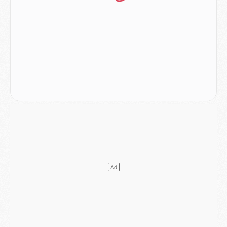
Match
- Un des nouveaux maillots pour Majorque/PSG
Mercato
- Le PSG prépare une nouvelle offre pour Suzuki
Mercato
- Le transfert de Ferran Torres au PSG réglé avant le 12 août ?
Match
- Le groupe pour Majorque/PSG avec 11 absents
Mercato
- Le PSG officialise un quatrième prêt
Mercato
- Liverpool ne veut pas que Barcola au PSG
Match
- Majorque/PSG, quelle compo pour le premier match de la saison 2026/27 ?
MARDI 04 AOÛT
Europe
- Les chapeaux provisoires de la Ligue des champions 2026/27
Podcast
- Podcast CulturePSG : Akliouche présenté par un fan de Monaco
Club
- Le PSG dévoile sa première collection d'entraînement pour 2026/2027
Discipline
- Un arbitre inattendu, mais porte-bonheur pour Lens/PSG
Match
- Majorque/PSG, sur quelle chaine et à quelle heure regarder le match ?
Mercato
- Le plan du PSG pour Suzuki et Chevalier se précise
Mercato
- L'Ajax refuse la première offre du PSG pour Godts
Mercato
- Le PSG veut accélérer, Ferran Torres temporise
Mercato
- Liverpool encore très loin du compte pour Barcola
LUNDI 03 AOÛT
Match
- Podcast CulturePSG : Mercato (Godts, Suzuki, Akliouche, Barcola, etc)