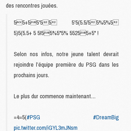
des rencontres jouées.
55+55'55 5'5(5.5/55%5%5
5)5(5.5+ 5 5!55%5"5% 55255+5" !
Selon nos infos, notre jeune talent devrait
rejoindre l’équipe première du PSG dans les
prochains jours.
Le plus dur commence maintenant…
=4=5(
#PSG
#DreamBig
pic.twitter.com/iGYL3mJNsm