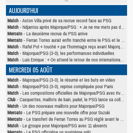
AUJOURD'HUI
Match
- Aston Villa privé de sa recrue record face au PSG
Match
- Ndjantou après Majorque/PSG : « Je ne me mets pas de plafond »
Mercato
- La deuxième recrue du PSG arrive
Mercato
- Ferran Torres aurait enfin tranché entre le PSG et le Barça
Match
- Rafel Pol « touché » par l'hommage reçu avant Majorque/PSG
Match
- Majorque/PSG (3-0), les performances individuelles
Match
- Luis Enrique : « On attend le retour de nos internationaux »
MERCREDI 05 AOÛT
Match
- Majorque/PSG (3-0), le résumé et les buts en video
Match
- Majorque/PSG (3-0), reprise compliquée pour Paris
Match
- Les compositions officielles de Majorque/PSG avec Kvara et de nombreux jeunes
Club
- Casquettes, maillots de bain, padel, le PSG lance sa collection été
Match
- Un des nouveaux maillots pour Majorque/PSG
Mercato
- Le PSG prépare une nouvelle offre pour Suzuki
Mercato
- Le transfert de Ferran Torres au PSG réglé avant le 12 août ?
Match
- Le groupe pour Majorque/PSG avec 11 absents
Mercato
- Le PSG officialise un quatrième prêt