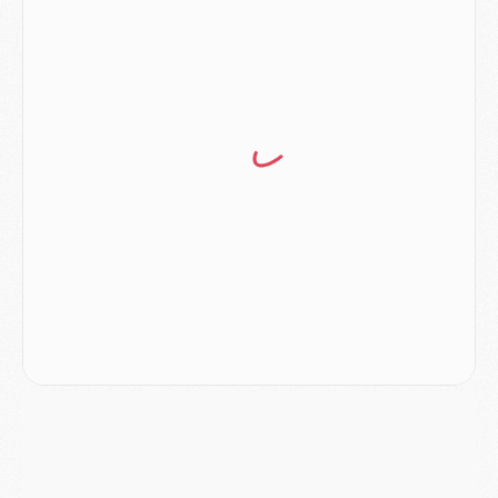
Club
- Le PSG s'associe avec un géant de la tech
Mercato
- Vu d'Italie, le transfert de Suzuki au PSG est bien engagé
Mercato
- Ferran Torres ne serait pas à vendre, mais...
Europe
- Gros coup dur pour Aston Villa avant de croiser le PSG
DIMANCHE 02 AOÛT
Mercato
- Le transfert de Kolo Muani à la Juventus est officiel
Mercato
- [MAJ] Le PSG a fait une grosse offre à Parme pour Suzuki
Mercato
- Le PSG a envoyé une première offre pour Mika Godts
Club
- Après Pacho, d'autres retours en vue
Mercato
- Changement de dernière minute pour Kolo Muani
SAMEDI 01 AOÛT
Mercato
- L'agent de Mika Godts confirme un accord avec le PSG
Club
- Quels numéros de maillot pour Akliouche et Digne au PSG ?
Match
- Un hommage prévu lors de Brest/PSG
Mercato
- Le PSG et le Barça ont rendez-vous pour Ferran Torres
Mercato
- Guéla Doué dans les listes du PSG
Mercato
- Le transfert de Mika Godts au PSG en bonne voie