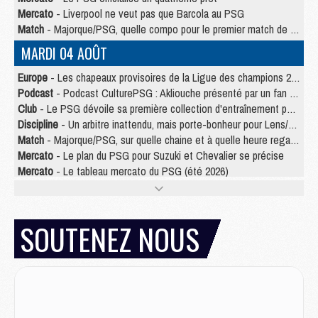
Mercato
- Liverpool ne veut pas que Barcola au PSG
Match
- Majorque/PSG, quelle compo pour le premier match de la saison 2026/27 ?
MARDI 04 AOÛT
Europe
- Les chapeaux provisoires de la Ligue des champions 2026/27
Podcast
- Podcast CulturePSG : Akliouche présenté par un fan de Monaco
Club
- Le PSG dévoile sa première collection d'entraînement pour 2026/2027
Discipline
- Un arbitre inattendu, mais porte-bonheur pour Lens/PSG
Match
- Majorque/PSG, sur quelle chaine et à quelle heure regarder le match ?
Mercato
- Le plan du PSG pour Suzuki et Chevalier se précise
Mercato
- Le tableau mercato du PSG (été 2026)
Mercato
- L'Ajax refuse la première offre du PSG pour Godts
Mercato
- Le PSG veut accélérer, Ferran Torres temporise
Mercato
- Liverpool encore très loin du compte pour Barcola
SOUTENEZ NOUS
LUNDI 03 AOÛT
Match
- Podcast CulturePSG : Mercato (Godts, Suzuki, Akliouche, Barcola, etc)
Mercato
- L'Ajax attend bien plus de 45M pour Mika Godts
Club
- Quatre retours importants dans le groupe du PSG, et un plus discret
Mercato
- Ayari file en Ligue 2