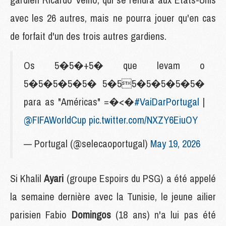
avec les 26 autres, mais ne pourra jouer qu'en cas
de forfait d'un des trois autres gardiens.
Os 5�5�+5� que levam o
5�5�5�5�5� 5�55�5�5�5�5�
para as "Américas" =�<�
#VaiDarPortugal
|
@FIFAWorldCup
pic.twitter.com/NXZY6EiuOY
— Portugal (@selecaoportugal)
May 19, 2026
Si Khalil
Ayari
(groupe Espoirs du PSG)
a été appelé
la semaine dernière avec la Tunisie, le jeune ailier
parisien Fabio
Domingos
(18 ans) n'a lui pas été