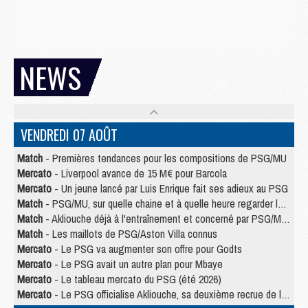
NEWS
VENDREDI 07 AOÛT
Match
- Premières tendances pour les compositions de PSG/MU
Mercato
- Liverpool avance de 15 M€ pour Barcola
Mercato
- Un jeune lancé par Luis Enrique fait ses adieux au PSG
Match
- PSG/MU, sur quelle chaine et à quelle heure regarder le match ?
Match
- Akliouche déjà à l'entraînement et concerné par PSG/MU ?
Match
- Les maillots de PSG/Aston Villa connus
Mercato
- Le PSG va augmenter son offre pour Godts
Mercato
- Le PSG avait un autre plan pour Mbaye
Mercato
- Le tableau mercato du PSG (été 2026)
Mercato
- Le PSG officialise Akliouche, sa deuxième recrue de l’été