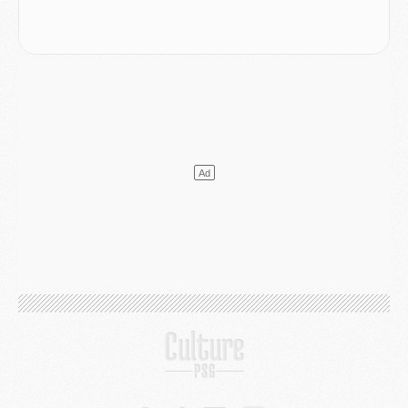
Mercato
- Ayari file en Ligue 2
Club
- Le PSG s'associe avec un géant de la tech
Mercato
- Vu d'Italie, le transfert de Suzuki au PSG est bien engagé
Mercato
- Ferran Torres ne serait pas à vendre, mais...
Europe
- Gros coup dur pour Aston Villa avant de croiser le PSG
DIMANCHE 02 AOÛT
Mercato
- Le transfert de Kolo Muani à la Juventus est officiel
Mercato
- [MAJ] Le PSG a fait une grosse offre à Parme pour Suzuki
Mercato
- Le PSG a envoyé une première offre pour Mika Godts
Club
- Après Pacho, d'autres retours en vue
Mercato
- Changement de dernière minute pour Kolo Muani
SAMEDI 01 AOÛT
Mercato
- L'agent de Mika Godts confirme un accord avec le PSG
Club
- Quels numéros de maillot pour Akliouche et Digne au PSG ?
Match
- Un hommage prévu lors de Brest/PSG
Mercato
- Le PSG et le Barça ont rendez-vous pour Ferran Torres
Mercato
- Guéla Doué dans les listes du PSG
Mercato
- Le transfert de Mika Godts au PSG en bonne voie