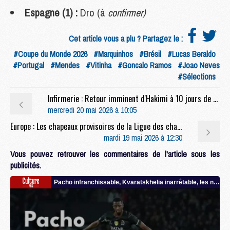
Espagne (1) :
Dro (à
confirmer)
Cet article vous a plu ? Partagez le :
#Coupe du Monde 2026
#Marquinhos
#Brésil
#Lucas Beraldo
#Portugal
#Mendes
#Vitinha
#Goncalo Ramos
#Joao Neves
#Sélections
Infirmerie : Retour imminent d'Hakimi à 10 jours de PSG/Arsenal
mercredi 20 mai 2026 à 10:05
Europe : Les chapeaux provisoires de la Ligue des champions 2026/27
mardi 19 mai 2026 à 12:30
Vous pouvez retrouver les commentaires de l'article sous les
publicités.