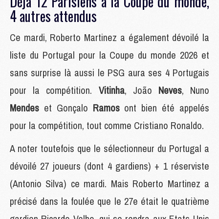
Déjà 12 Parisiens à la Coupe du monde,
4 autres attendus
Ce mardi, Roberto Martinez a également dévoilé la
liste du Portugal pour la Coupe du monde 2026 et
sans surprise là aussi le PSG aura ses 4 Portugais
pour la compétition.
Vitinha
, João
Neves
, Nuno
Mendes
et Gonçalo
Ramos
ont bien été appelés
pour la compétition, tout comme Cristiano Ronaldo.
A noter toutefois que le sélectionneur du Portugal a
dévoilé 27 joueurs (dont 4 gardiens) + 1 réserviste
(Antonio Silva) ce mardi. Mais Roberto Martinez a
précisé dans la foulée que le 27e était le quatrième
gardien Ricardo Velho, qui se rendra aux Etats-Unis