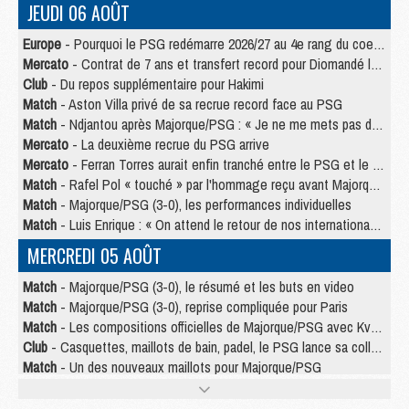
JEUDI 06 AOÛT
Europe
- Pourquoi le PSG redémarre 2026/27 au 4e rang du coefficient UEFA
Mercato
- Contrat de 7 ans et transfert record pour Diomandé loin du PSG
Club
- Du repos supplémentaire pour Hakimi
Match
- Aston Villa privé de sa recrue record face au PSG
Match
- Ndjantou après Majorque/PSG : « Je ne me mets pas de plafond »
Mercato
- La deuxième recrue du PSG arrive
Mercato
- Ferran Torres aurait enfin tranché entre le PSG et le Barça
Match
- Rafel Pol « touché » par l'hommage reçu avant Majorque/PSG
Match
- Majorque/PSG (3-0), les performances individuelles
Match
- Luis Enrique : « On attend le retour de nos internationaux »
MERCREDI 05 AOÛT
Match
- Majorque/PSG (3-0), le résumé et les buts en video
Match
- Majorque/PSG (3-0), reprise compliquée pour Paris
Match
- Les compositions officielles de Majorque/PSG avec Kvara et de nombreux jeunes
Club
- Casquettes, maillots de bain, padel, le PSG lance sa collection été
Match
- Un des nouveaux maillots pour Majorque/PSG
Mercato
- Le PSG prépare une nouvelle offre pour Suzuki
Mercato
- Le transfert de Ferran Torres au PSG réglé avant le 12 août ?