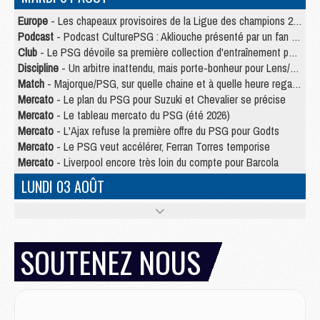
Europe
- Les chapeaux provisoires de la Ligue des champions 2026/27
Podcast
- Podcast CulturePSG : Akliouche présenté par un fan de Monaco
Club
- Le PSG dévoile sa première collection d'entraînement pour 2026/2027
Discipline
- Un arbitre inattendu, mais porte-bonheur pour Lens/PSG
Match
- Majorque/PSG, sur quelle chaine et à quelle heure regarder le match ?
Mercato
- Le plan du PSG pour Suzuki et Chevalier se précise
Mercato
- Le tableau mercato du PSG (été 2026)
Mercato
- L'Ajax refuse la première offre du PSG pour Godts
Mercato
- Le PSG veut accélérer, Ferran Torres temporise
Mercato
- Liverpool encore très loin du compte pour Barcola
LUNDI 03 AOÛT
Match
- Podcast CulturePSG : Mercato (Godts, Suzuki, Akliouche, Barcola, etc)
Mercato
- L'Ajax attend bien plus de 45M pour Mika Godts
Club
- Quatre retours importants dans le groupe du PSG, et un plus discret
SOUTENEZ NOUS
Mercato
- Ayari file en Ligue 2
Club
- Le PSG s'associe avec un géant de la tech
Mercato
- Vu d'Italie, le transfert de Suzuki au PSG est bien engagé
Mercato
- Ferran Torres ne serait pas à vendre, mais...