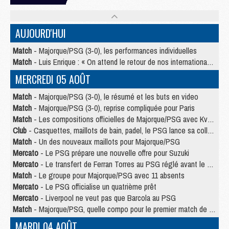
AUJOURD'HUI
Match
- Majorque/PSG (3-0), les performances individuelles
Match
- Luis Enrique : « On attend le retour de nos internationaux »
MERCREDI 05 AOÛT
Match
- Majorque/PSG (3-0), le résumé et les buts en video
Match
- Majorque/PSG (3-0), reprise compliquée pour Paris
Match
- Les compositions officielles de Majorque/PSG avec Kvara et de nombreux jeunes
Club
- Casquettes, maillots de bain, padel, le PSG lance sa collection été
Match
- Un des nouveaux maillots pour Majorque/PSG
Mercato
- Le PSG prépare une nouvelle offre pour Suzuki
Mercato
- Le transfert de Ferran Torres au PSG réglé avant le 12 août ?
Match
- Le groupe pour Majorque/PSG avec 11 absents
Mercato
- Le PSG officialise un quatrième prêt
Mercato
- Liverpool ne veut pas que Barcola au PSG
Match
- Majorque/PSG, quelle compo pour le premier match de la saison 2026/27 ?
MARDI 04 AOÛT