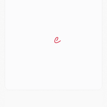
Europe
- Gros coup dur pour Aston Villa avant de croiser le PSG
DIMANCHE 02 AOÛT
Mercato
- Le transfert de Kolo Muani à la Juventus est officiel
Mercato
- [MAJ] Le PSG a fait une grosse offre à Parme pour Suzuki
Mercato
- Le PSG a envoyé une première offre pour Mika Godts
Club
- Après Pacho, d'autres retours en vue
Mercato
- Changement de dernière minute pour Kolo Muani
SAMEDI 01 AOÛT
Mercato
- L'agent de Mika Godts confirme un accord avec le PSG
Club
- Quels numéros de maillot pour Akliouche et Digne au PSG ?
Match
- Un hommage prévu lors de Brest/PSG
Mercato
- Le PSG et le Barça ont rendez-vous pour Ferran Torres
Mercato
- Guéla Doué dans les listes du PSG
Mercato
- Le transfert de Mika Godts au PSG en bonne voie
VENDREDI 31 JUILLET
Match
- Un diffuseur annoncé pour les deux premiers matchs amicaux du PSG
Mercato
- Le transfert d'Akliouche au PSG bouclé, le montant se précise
Club
- Un retour majeur dans le groupe du PSG