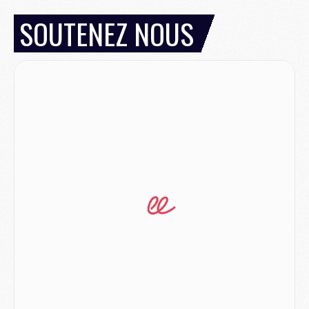
Match
- Rafel Pol « touché » par l'hommage reçu avant Majorque/PSG
SOUTENEZ NOUS
Match
- Majorque/PSG (3-0), les performances individuelles
Match
- Luis Enrique : « On attend le retour de nos internationaux »
MERCREDI 05 AOÛT
Match
- Majorque/PSG (3-0), le résumé et les buts en video
Match
- Majorque/PSG (3-0), reprise compliquée pour Paris
Match
- Les compositions officielles de Majorque/PSG avec Kvara et de nombreux jeunes
Club
- Casquettes, maillots de bain, padel, le PSG lance sa collection été
Match
- Un des nouveaux maillots pour Majorque/PSG
Mercato
- Le PSG prépare une nouvelle offre pour Suzuki
Mercato
- Le transfert de Ferran Torres au PSG réglé avant le 12 août ?
Match
- Le groupe pour Majorque/PSG avec 11 absents
Mercato
- Le PSG officialise un quatrième prêt
Mercato
- Liverpool ne veut pas que Barcola au PSG
Match
- Majorque/PSG, quelle compo pour le premier match de la saison 2026/27 ?
MARDI 04 AOÛT
Europe
- Les chapeaux provisoires de la Ligue des champions 2026/27
Podcast
- Podcast CulturePSG : Akliouche présenté par un fan de Monaco