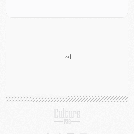
Club
- Le PSG dévoile sa première collection d'entraînement pour 2026/2027
Discipline
- Un arbitre inattendu, mais porte-bonheur pour Lens/PSG
Match
- Majorque/PSG, sur quelle chaine et à quelle heure regarder le match ?
Mercato
- Le plan du PSG pour Suzuki et Chevalier se précise
Mercato
- L'Ajax refuse la première offre du PSG pour Godts
Mercato
- Le PSG veut accélérer, Ferran Torres temporise
Mercato
- Liverpool encore très loin du compte pour Barcola
LUNDI 03 AOÛT
Match
- Podcast CulturePSG : Mercato (Godts, Suzuki, Akliouche, Barcola, etc)
Mercato
- L'Ajax attend bien plus de 45M pour Mika Godts
Club
- Quatre retours importants dans le groupe du PSG, et un plus discret
Mercato
- Ayari file en Ligue 2
Club
- Le PSG s'associe avec un géant de la tech
Mercato
- Vu d'Italie, le transfert de Suzuki au PSG est bien engagé
Mercato
- Ferran Torres ne serait pas à vendre, mais...
Europe
- Gros coup dur pour Aston Villa avant de croiser le PSG
DIMANCHE 02 AOÛT
Mercato
- Le transfert de Kolo Muani à la Juventus est officiel