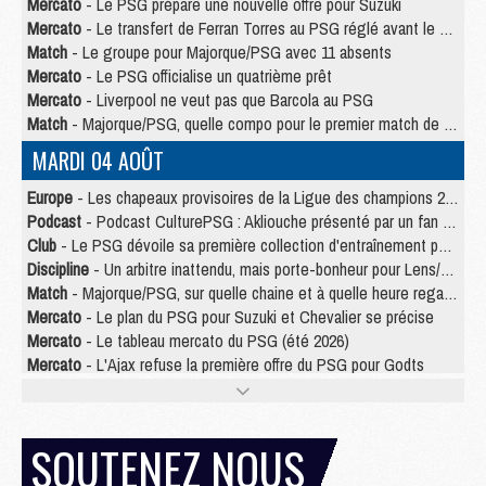
Mercato
- Le PSG prépare une nouvelle offre pour Suzuki
Mercato
- Le transfert de Ferran Torres au PSG réglé avant le 12 août ?
Match
- Le groupe pour Majorque/PSG avec 11 absents
Mercato
- Le PSG officialise un quatrième prêt
Mercato
- Liverpool ne veut pas que Barcola au PSG
Match
- Majorque/PSG, quelle compo pour le premier match de la saison 2026/27 ?
MARDI 04 AOÛT
Europe
- Les chapeaux provisoires de la Ligue des champions 2026/27
Podcast
- Podcast CulturePSG : Akliouche présenté par un fan de Monaco
Club
- Le PSG dévoile sa première collection d'entraînement pour 2026/2027
Discipline
- Un arbitre inattendu, mais porte-bonheur pour Lens/PSG
Match
- Majorque/PSG, sur quelle chaine et à quelle heure regarder le match ?
Mercato
- Le plan du PSG pour Suzuki et Chevalier se précise
Mercato
- Le tableau mercato du PSG (été 2026)
Mercato
- L'Ajax refuse la première offre du PSG pour Godts
Mercato
- Le PSG veut accélérer, Ferran Torres temporise
Mercato
- Liverpool encore très loin du compte pour Barcola
LUNDI 03 AOÛT
SOUTENEZ NOUS