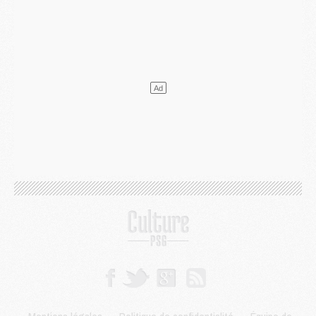
Mercato
- Guéla Doué dans les listes du PSG
Mercato
- Le transfert de Mika Godts au PSG en bonne voie
VENDREDI 31 JUILLET
Match
- Un diffuseur annoncé pour les deux premiers matchs amicaux du PSG
Mercato
- Le transfert d'Akliouche au PSG bouclé, le montant se précise
Club
- Un retour majeur dans le groupe du PSG
Club
- [MAJ] Ndjantou et deux jeunes du PSG annoncés dans un tournoi U21
Mercato
- L'étonnante piste Suzuki confirmée et onéreuse
JEUDI 30 JUILLET
Sélections
- Ancelotti fait le ménage au Brésil mais veut garder Marquinhos
Mercato
- Le statu quo du milieu du PSG se précise
Club
- Le PSG plutôt que la FIFA pour Al-Khelaïfi, poussé par l'UEFA ?
Mercato
- Le PSG presserait Ferran Torres de se décider, deux pistes de secours
Club
- Déguisements, shopping, double scouting, Luis Campos dévoile ses méthodes
Mercato
- Kroupi retiré du mercato
Mercato
- Enfin une avancée dans le transfert d'Akliouche
MERCREDI 29 JUILLET