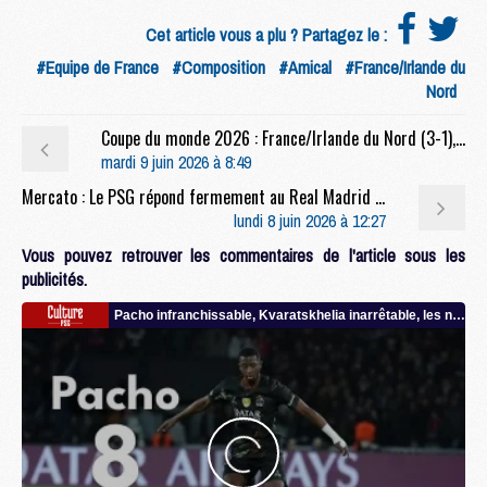
Cet article vous a plu ? Partagez le :
#Equipe de France
#Composition
#Amical
#France/Irlande du
Nord
Coupe du monde 2026 : France/Irlande du Nord (3-1), le résumé et les buts en video
mardi 9 juin 2026 à 8:49
Mercato : Le PSG répond fermement au Real Madrid pour ses stars
lundi 8 juin 2026 à 12:27
Vous pouvez retrouver les commentaires de l'article sous les
publicités.