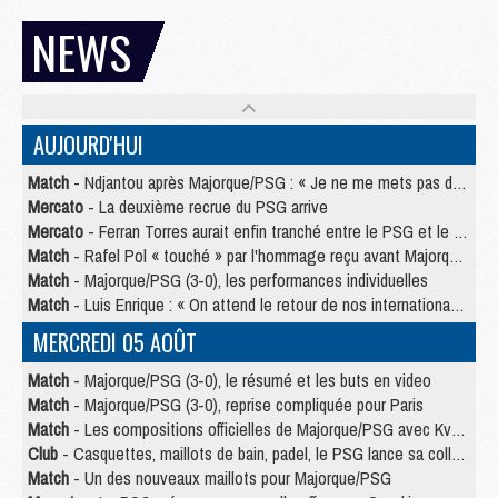
NEWS
AUJOURD'HUI
Match
- Ndjantou après Majorque/PSG : « Je ne me mets pas de plafond »
Mercato
- La deuxième recrue du PSG arrive
Mercato
- Ferran Torres aurait enfin tranché entre le PSG et le Barça
Match
- Rafel Pol « touché » par l'hommage reçu avant Majorque/PSG
Match
- Majorque/PSG (3-0), les performances individuelles
Match
- Luis Enrique : « On attend le retour de nos internationaux »
MERCREDI 05 AOÛT
Match
- Majorque/PSG (3-0), le résumé et les buts en video
Match
- Majorque/PSG (3-0), reprise compliquée pour Paris
Match
- Les compositions officielles de Majorque/PSG avec Kvara et de nombreux jeunes
Club
- Casquettes, maillots de bain, padel, le PSG lance sa collection été
Match
- Un des nouveaux maillots pour Majorque/PSG