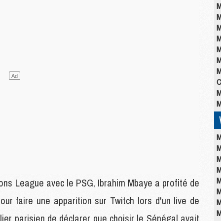
M
M
M
M
M
M
M
C
M
M
M
M
M
M
M
ions League avec le PSG, Ibrahim Mbaye a profité de
M
r faire une apparition sur Twitch lors d'un live de
M
M
lier parisien de déclarer que choisir le Sénégal avait