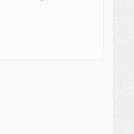
atch
- Un des nouveaux maillots pour Majorque/PSG
ercato
- Le PSG prépare une nouvelle offre pour Suzuki
ercato
- Le transfert de Ferran Torres au PSG réglé avant le 12 août ?
atch
- Le groupe pour Majorque/PSG avec 11 absents
ercato
- Le PSG officialise un quatrième prêt
ercato
- Liverpool ne veut pas que Barcola au PSG
atch
- Majorque/PSG, quelle compo pour le premier match de la saison 2026/27 ?
MARDI 04 AOÛT
urope
- Les chapeaux provisoires de la Ligue des champions 2026/27
odcast
- Podcast CulturePSG : Akliouche présenté par un fan de Monaco
lub
- Le PSG dévoile sa première collection d'entraînement pour 2026/2027
iscipline
- Un arbitre inattendu, mais porte-bonheur pour Lens/PSG
atch
- Majorque/PSG, sur quelle chaine et à quelle heure regarder le match ?
ercato
- Le plan du PSG pour Suzuki et Chevalier se précise
ercato
- L'Ajax refuse la première offre du PSG pour Godts
ercato
- Le PSG veut accélérer, Ferran Torres temporise
ercato
- Liverpool encore très loin du compte pour Barcola
LUNDI 03 AOÛT
atch
- Podcast CulturePSG : Mercato (Godts, Suzuki, Akliouche, Barcola, etc)