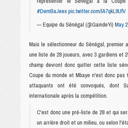
représenter le Sénégal à la Coup
#DemBaJeex
pic.twitter.com/lA7qkL9UfV
— Equipe du Sénégal (@GaindeYi)
May 2
Mais le sélectionneur du Sénégal, premier ad
une liste de 28 joueurs, avec 3 gardiens et 2
champ devront donc quitter cette liste sén
Coupe du monde et Mbaye n'est donc pas to
attaquants ont été convoqués, dont Sa
internationale après la compétition.
C'est donc une pré-liste de 28 et qui se
un arrière droit et un milieu, ou selon l'é