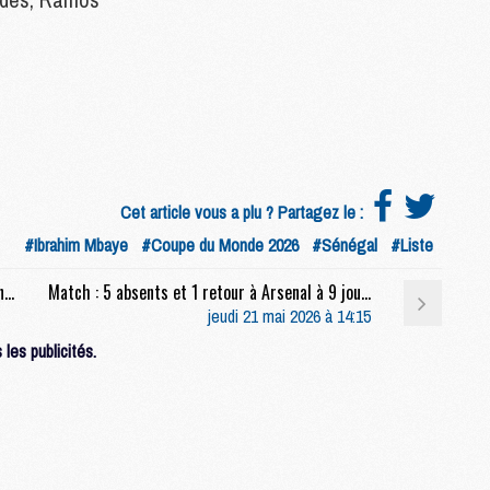
M
M
M
M
C
C
Cet article vous a plu ? Partagez le :
M
#Ibrahim Mbaye
#Coupe du Monde 2026
#Sénégal
#Liste
S
Club : Le PSG pourrait retrouver une vieille connaissance dès la mi-août
Match : 5 absents et 1 retour à Arsenal à 9 jours de la finale face au PSG
M
jeudi 21 mai 2026 à 14:15
C
les publicités.
M
C
M
M