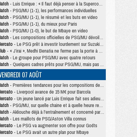
atch
- Luis Enrique : « Il faut déjà penser à la Supercoupe »
atch
- PSG/MU (1-1), les performances individuelles
atch
- PSG/MU (1-1), le résumé et les buts en video
atch
- PSG/MU (1-1), du mieux pour Paris
atch
- PSG/MU (1-0), le but de Mbaye en video
atch
- Les compositions officielles de PSG/MU dévoilées, Pacho titulaire
ercato
- Le PSG prêt à investir lourdement sur Suzuki malgré Safonov et Chevalier
lub
- « J’irai », Medhi Benatia ne ferme pas la porte à une arrivée au PSG
atch
- Le groupe pour PSG/MU avec quatre retours
atch
- Quelques cadres prêts pour PSG/MU, mais pas Akliouche ?
VENDREDI 07 AOÛT
atch
- Premières tendances pour les compositions de PSG/MU
ercato
- Liverpool avance de 15 M€ pour Barcola
ercato
- Un jeune lancé par Luis Enrique fait ses adieux au PSG
atch
- PSG/MU, sur quelle chaine et à quelle heure regarder le match ?
atch
- Akliouche déjà à l'entraînement et concerné par PSG/MU ?
atch
- Les maillots de PSG/Aston Villa connus
ercato
- Le PSG va augmenter son offre pour Godts
ercato
- Le PSG avait un autre plan pour Mbaye