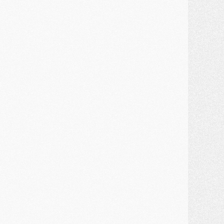
ercato
- Guéla Doué dans les listes du PSG
ercato
- Le transfert de Mika Godts au PSG en bonne voie
VENDREDI 31 JUILLET
atch
- Un diffuseur annoncé pour les deux premiers matchs amicaux du PSG
ercato
- Le transfert d'Akliouche au PSG bouclé, le montant se précise
lub
- Un retour majeur dans le groupe du PSG
lub
- [MAJ] Ndjantou et deux jeunes du PSG annoncés dans un tournoi U21
ercato
- L'étonnante piste Suzuki confirmée et onéreuse
JEUDI 30 JUILLET
élections
- Ancelotti fait le ménage au Brésil mais veut garder Marquinhos
ercato
- Le statu quo du milieu du PSG se précise
lub
- Le PSG plutôt que la FIFA pour Al-Khelaïfi, poussé par l'UEFA ?
ercato
- Le PSG presserait Ferran Torres de se décider, deux pistes de secours
lub
- Déguisements, shopping, double scouting, Luis Campos dévoile ses méthodes
ercato
- Kroupi retiré du mercato
ercato
- Enfin une avancée dans le transfert d'Akliouche
MERCREDI 29 JUILLET