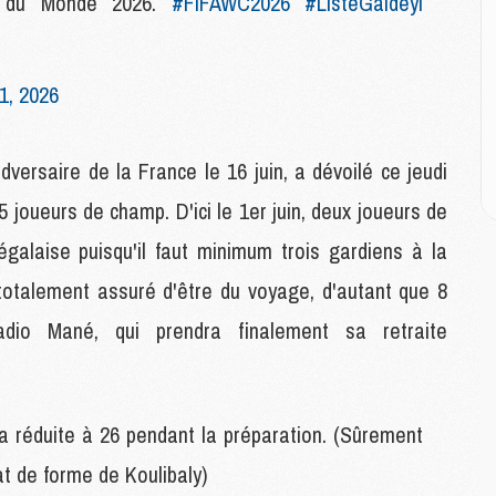
e du Monde 2026.
#FIFAWC2026
#ListeGaideyi
M
M
M
M
1, 2026
M
M
M
versaire de la France le 16 juin, a dévoilé ce jeudi
5 joueurs de champ. D'ici le 1er juin, deux joueurs de
E
égalaise puisqu'il faut minimum trois gardiens à la
P
C
talement assuré d'être du voyage, d'autant que 8
D
M
dio Mané, qui prendra finalement sa retraite
M
M
M
M
ra réduite à 26 pendant la préparation. (Sûrement
tat de forme de Koulibaly)
M