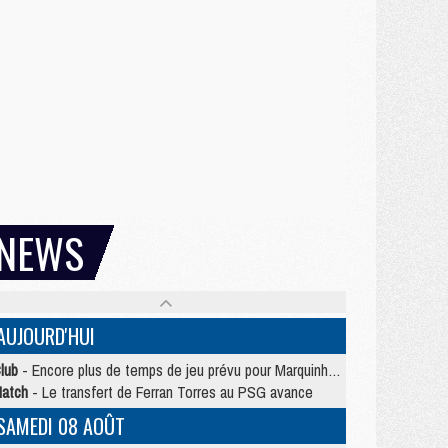
NEWS
AUJOURD'HUI
lub
- Encore plus de temps de jeu prévu pour Marquinhos et les Portugais en Supercoupe
atch
- Le transfert de Ferran Torres au PSG avance
SAMEDI 08 AOÛT