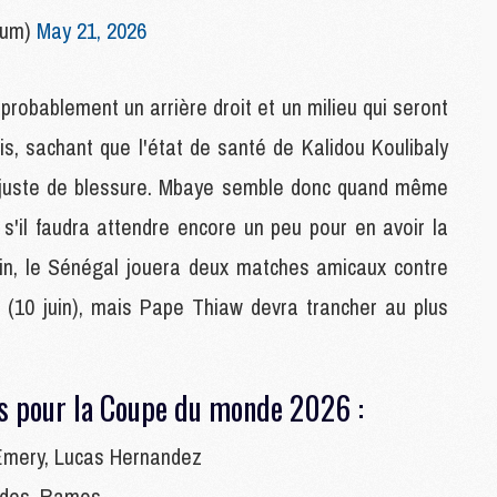
M
oum)
May 21, 2026
C
M
C
probablement un arrière droit et un milieu qui seront
M
ais, sachant que l'état de santé de Kalidou Koulibaly
M
E
out juste de blessure. Mbaye semble donc quand même
 s'il faudra attendre encore un peu pour en avoir la
M
juin, le Sénégal jouera deux matches amicaux contre
M
M
e (10 juin), mais Pape Thiaw devra trancher au plus
C
M
és pour la Coupe du monde 2026 :
M
C
Emery, Lucas Hernandez
M
M
ndes, Ramos