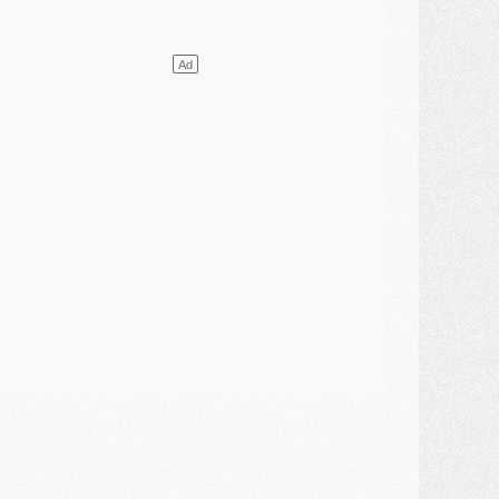
ercato
- L'Ajax attend bien plus de 45M pour Mika Godts
lub
- Quatre retours importants dans le groupe du PSG, et un plus discret
ercato
- Ayari file en Ligue 2
lub
- Le PSG s'associe avec un géant de la tech
ercato
- Vu d'Italie, le transfert de Suzuki au PSG est bien engagé
ercato
- Ferran Torres ne serait pas à vendre, mais...
urope
- Gros coup dur pour Aston Villa avant de croiser le PSG
DIMANCHE 02 AOÛT
ercato
- Le transfert de Kolo Muani à la Juventus est officiel
ercato
- [MAJ] Le PSG a fait une grosse offre à Parme pour Suzuki
ercato
- Le PSG a envoyé une première offre pour Mika Godts
lub
- Après Pacho, d'autres retours en vue
ercato
- Changement de dernière minute pour Kolo Muani
SAMEDI 01 AOÛT
ercato
- L'agent de Mika Godts confirme un accord avec le PSG
lub
- Quels numéros de maillot pour Akliouche et Digne au PSG ?
atch
- Un hommage prévu lors de Brest/PSG
ercato
- Le PSG et le Barça ont rendez-vous pour Ferran Torres