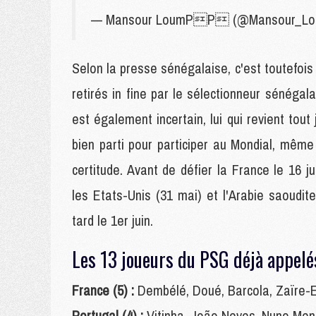
— Mansour LoumPP (@Mansour_L
Selon la presse sénégalaise, c'est toutefois 
retirés in fine par le sélectionneur sénégal
est également incertain, lui qui revient t
bien parti pour participer au Mondial, même
certitude. Avant de défier la France le 16 
les Etats-Unis (31 mai) et l'Arabie saoudit
tard le 1er juin.
Les 13 joueurs du PSG déjà appel
France (5) :
Dembélé, Doué, Barcola, Zaïre-
Portugal (4) :
Vitinha, João Neves, Nuno Me