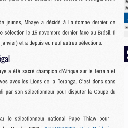
M
M
s de jeunes, Mbaye a décidé à l'automne dernier de
E
 sélection le 15 novembre dernier face au Brésil. Il
M
C
s janvier) et a depuis eu neuf autres sélections.
M
M
égal
M
M
e a été sacré champion d'Afrique sur le terrain et
M
M
ives avec les Lions de la Teranga. C'est donc sans
M
udi par son sélectionneur pour disputer la Coupe du
M
M
M
r le sélectionneur national Pape Thiaw pour
C