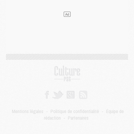
Club
- Quatre retours importants dans le groupe du PSG, et un plus discret
Mercato
- Ayari file en Ligue 2
Club
- Le PSG s'associe avec un géant de la tech
Mercato
- Vu d'Italie, le transfert de Suzuki au PSG est bien engagé
Mercato
- Ferran Torres ne serait pas à vendre, mais...
Europe
- Gros coup dur pour Aston Villa avant de croiser le PSG
DIMANCHE 02 AOÛT
Mercato
- Le transfert de Kolo Muani à la Juventus est officiel
Mercato
- [MAJ] Le PSG a fait une grosse offre à Parme pour Suzuki
Mercato
- Le PSG a envoyé une première offre pour Mika Godts
Club
- Après Pacho, d'autres retours en vue
Mercato
- Changement de dernière minute pour Kolo Muani
SAMEDI 01 AOÛT
Mercato
- L'agent de Mika Godts confirme un accord avec le PSG
Club
- Quels numéros de maillot pour Akliouche et Digne au PSG ?
Mentions légales
-
Politique de confidentialité
-
Équipe de
Match
- Un hommage prévu lors de Brest/PSG
rédaction
-
Partenaires
Mercato
- Le PSG et le Barça ont rendez-vous pour Ferran Torres
Mercato
- Guéla Doué dans les listes du PSG