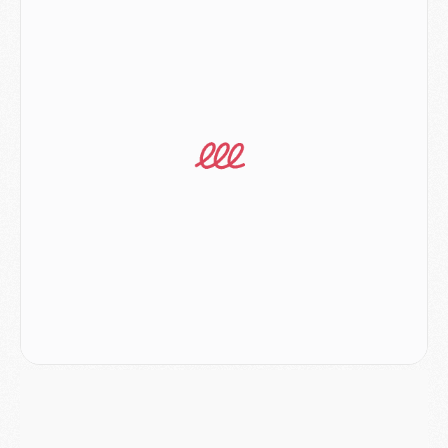
Mercato
- Le transfert de Ferran Torres au PSG réglé avant le 12 août ?
Match
- Le groupe pour Majorque/PSG avec 11 absents
Mercato
- Le PSG officialise un quatrième prêt
Mercato
- Liverpool ne veut pas que Barcola au PSG
Match
- Majorque/PSG, quelle compo pour le premier match de la saison 2026/27 ?
MARDI 04 AOÛT
Europe
- Les chapeaux provisoires de la Ligue des champions 2026/27
Podcast
- Podcast CulturePSG : Akliouche présenté par un fan de Monaco
Club
- Le PSG dévoile sa première collection d'entraînement pour 2026/2027
Discipline
- Un arbitre inattendu, mais porte-bonheur pour Lens/PSG
Match
- Majorque/PSG, sur quelle chaine et à quelle heure regarder le match ?
Mercato
- Le plan du PSG pour Suzuki et Chevalier se précise
Mercato
- L'Ajax refuse la première offre du PSG pour Godts
Mercato
- Le PSG veut accélérer, Ferran Torres temporise
Mercato
- Liverpool encore très loin du compte pour Barcola
LUNDI 03 AOÛT
Match
- Podcast CulturePSG : Mercato (Godts, Suzuki, Akliouche, Barcola, etc)
Mercato
- L'Ajax attend bien plus de 45M pour Mika Godts