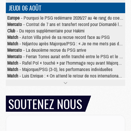
JEUDI 06 AOÛT
Europe
- Pourquoi le PSG redémarre 2026/27 au 4e rang du coefficient UEFA
Mercato
- Contrat de 7 ans et transfert record pour Diomandé loin du PSG
Club
- Du repos supplémentaire pour Hakimi
Match
- Aston Villa privé de sa recrue record face au PSG
Match
- Ndjantou après Majorque/PSG : « Je ne me mets pas de plafond »
Mercato
- La deuxième recrue du PSG arrive
Mercato
- Ferran Torres aurait enfin tranché entre le PSG et le Barça
Match
- Rafel Pol « touché » par l'hommage reçu avant Majorque/PSG
Match
- Majorque/PSG (3-0), les performances individuelles
Match
- Luis Enrique : « On attend le retour de nos internationaux »
MERCREDI 05 AOÛT
Match
- Majorque/PSG (3-0), le résumé et les buts en video
SOUTENEZ NOUS
Match
- Majorque/PSG (3-0), reprise compliquée pour Paris
Match
- Les compositions officielles de Majorque/PSG avec Kvara et de nombreux jeunes
Club
- Casquettes, maillots de bain, padel, le PSG lance sa collection été
Match
- Un des nouveaux maillots pour Majorque/PSG
Mercato
- Le PSG prépare une nouvelle offre pour Suzuki