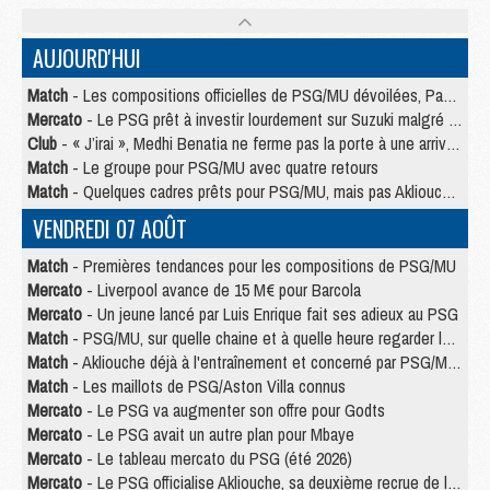
AUJOURD'HUI
Match
- Les compositions officielles de PSG/MU dévoilées, Pacho titulaire
Mercato
- Le PSG prêt à investir lourdement sur Suzuki malgré Safonov et Chevalier
Club
- « J’irai », Medhi Benatia ne ferme pas la porte à une arrivée au PSG
Match
- Le groupe pour PSG/MU avec quatre retours
Match
- Quelques cadres prêts pour PSG/MU, mais pas Akliouche ?
VENDREDI 07 AOÛT
Match
- Premières tendances pour les compositions de PSG/MU
Mercato
- Liverpool avance de 15 M€ pour Barcola
Mercato
- Un jeune lancé par Luis Enrique fait ses adieux au PSG
Match
- PSG/MU, sur quelle chaine et à quelle heure regarder le match ?
Match
- Akliouche déjà à l'entraînement et concerné par PSG/MU ?
Match
- Les maillots de PSG/Aston Villa connus
Mercato
- Le PSG va augmenter son offre pour Godts
Mercato
- Le PSG avait un autre plan pour Mbaye
Mercato
- Le tableau mercato du PSG (été 2026)
Mercato
- Le PSG officialise Akliouche, sa deuxième recrue de l’été