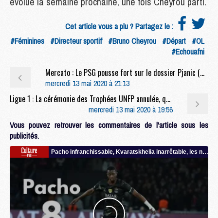
évolue la semaine prochaine, une fois Cheyrou parti.
Cet article vous a plu ? Partagez le :
#Féminines
#Directeur sportif
#Bruno Cheyrou
#Départ
#OL
#Echouafni
Mercato : Le PSG pousse fort sur le dossier Pjanic (Di Marzio)
mercredi 13 mai 2020 à 21:13
Ligue 1 : La cérémonie des Trophées UNFP annulée, quels sont les grands perdants au PSG ?
mercredi 13 mai 2020 à 19:56
Vous pouvez retrouver les commentaires de l'article sous les
publicités.