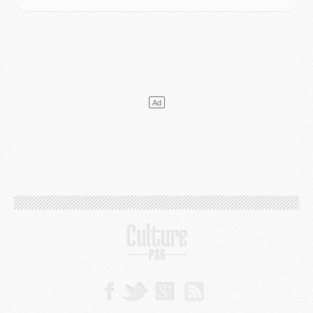
LUNDI 03 AOÛT
Match
- Podcast CulturePSG : Mercato (Godts, Suzuki, Akliouche, Barcola, etc)
Mercato
- L'Ajax attend bien plus de 45M pour Mika Godts
Club
- Quatre retours importants dans le groupe du PSG, et un plus discret
Mercato
- Ayari file en Ligue 2
Club
- Le PSG s'associe avec un géant de la tech
Mercato
- Vu d'Italie, le transfert de Suzuki au PSG est bien engagé
Mercato
- Ferran Torres ne serait pas à vendre, mais...
Europe
- Gros coup dur pour Aston Villa avant de croiser le PSG
DIMANCHE 02 AOÛT
Mercato
- Le transfert de Kolo Muani à la Juventus est officiel
Mercato
- [MAJ] Le PSG a fait une grosse offre à Parme pour Suzuki
Mercato
- Le PSG a envoyé une première offre pour Mika Godts
Club
- Après Pacho, d'autres retours en vue
Mercato
- Changement de dernière minute pour Kolo Muani
SAMEDI 01 AOÛT
Mercato
- L'agent de Mika Godts confirme un accord avec le PSG
Club
- Quels numéros de maillot pour Akliouche et Digne au PSG ?