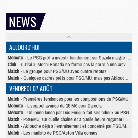
NEWS
AUJOURD'HUI
Mercato
- Le PSG prêt à investir lourdement sur Suzuki malgré Safonov et Chevalier
Club
- « J’irai », Medhi Benatia ne ferme pas la porte à une arrivée au PSG
Match
- Le groupe pour PSG/MU avec quatre retours
Match
- Quelques cadres prêts pour PSG/MU, mais pas Akliouche ?
VENDREDI 07 AOÛT
Match
- Premières tendances pour les compositions de PSG/MU
Mercato
- Liverpool avance de 15 M€ pour Barcola
Mercato
- Un jeune lancé par Luis Enrique fait ses adieux au PSG
Match
- PSG/MU, sur quelle chaine et à quelle heure regarder le match ?
Match
- Akliouche déjà à l'entraînement et concerné par PSG/MU ?
Match
- Les maillots de PSG/Aston Villa connus