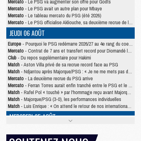
Mercato
- Le PSG va augmenter son offre pour Godts
Mercato
- Le PSG avait un autre plan pour Mbaye
Mercato
- Le tableau mercato du PSG (été 2026)
Mercato
- Le PSG officialise Akliouche, sa deuxième recrue de l’été
JEUDI 06 AOÛT
Europe
- Pourquoi le PSG redémarre 2026/27 au 4e rang du coefficient UEFA
Mercato
- Contrat de 7 ans et transfert record pour Diomandé loin du PSG
Club
- Du repos supplémentaire pour Hakimi
Match
- Aston Villa privé de sa recrue record face au PSG
Match
- Ndjantou après Majorque/PSG : « Je ne me mets pas de plafond »
Mercato
- La deuxième recrue du PSG arrive
Mercato
- Ferran Torres aurait enfin tranché entre le PSG et le Barça
Match
- Rafel Pol « touché » par l'hommage reçu avant Majorque/PSG
Match
- Majorque/PSG (3-0), les performances individuelles
Match
- Luis Enrique : « On attend le retour de nos internationaux »
MERCREDI 05 AOÛT
Match
- Majorque/PSG (3-0), le résumé et les buts en video
Match
- Majorque/PSG (3-0), reprise compliquée pour Paris