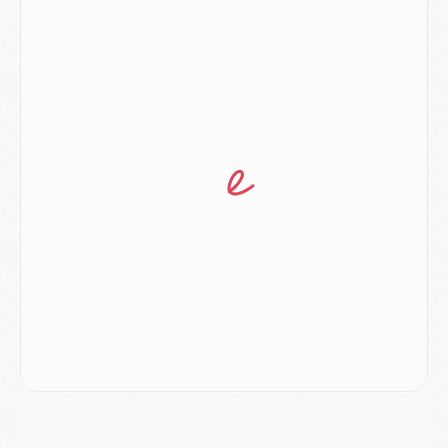
Mercato
- Le transfert de Ferran Torres au PSG réglé avant le 12 août ?
Match
- Le groupe pour Majorque/PSG avec 11 absents
Mercato
- Le PSG officialise un quatrième prêt
Mercato
- Liverpool ne veut pas que Barcola au PSG
Match
- Majorque/PSG, quelle compo pour le premier match de la saison 2026/27 ?
MARDI 04 AOÛT
Europe
- Les chapeaux provisoires de la Ligue des champions 2026/27
Podcast
- Podcast CulturePSG : Akliouche présenté par un fan de Monaco
Club
- Le PSG dévoile sa première collection d'entraînement pour 2026/2027
Discipline
- Un arbitre inattendu, mais porte-bonheur pour Lens/PSG
Match
- Majorque/PSG, sur quelle chaine et à quelle heure regarder le match ?
Mercato
- Le plan du PSG pour Suzuki et Chevalier se précise
Mercato
- L'Ajax refuse la première offre du PSG pour Godts
Mercato
- Le PSG veut accélérer, Ferran Torres temporise
Mercato
- Liverpool encore très loin du compte pour Barcola
LUNDI 03 AOÛT
Match
- Podcast CulturePSG : Mercato (Godts, Suzuki, Akliouche, Barcola, etc)
Mercato
- L'Ajax attend bien plus de 45M pour Mika Godts