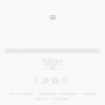
Club
- Quatre retours importants dans le groupe du PSG, et un plus discret
Mercato
- Ayari file en Ligue 2
Club
- Le PSG s'associe avec un géant de la tech
Mercato
- Vu d'Italie, le transfert de Suzuki au PSG est bien engagé
Mercato
- Ferran Torres ne serait pas à vendre, mais...
Europe
- Gros coup dur pour Aston Villa avant de croiser le PSG
DIMANCHE 02 AOÛT
Mercato
- Le transfert de Kolo Muani à la Juventus est officiel
Mercato
- [MAJ] Le PSG a fait une grosse offre à Parme pour Suzuki
Mercato
- Le PSG a envoyé une première offre pour Mika Godts
Club
- Après Pacho, d'autres retours en vue
Mercato
- Changement de dernière minute pour Kolo Muani
SAMEDI 01 AOÛT
Mercato
- L'agent de Mika Godts confirme un accord avec le PSG
Club
- Quels numéros de maillot pour Akliouche et Digne au PSG ?
Match
- Un hommage prévu lors de Brest/PSG
Mentions légales
-
Politique de confidentialité
-
Équipe de
Mercato
- Le PSG et le Barça ont rendez-vous pour Ferran Torres
rédaction
-
Partenaires
Mercato
- Guéla Doué dans les listes du PSG