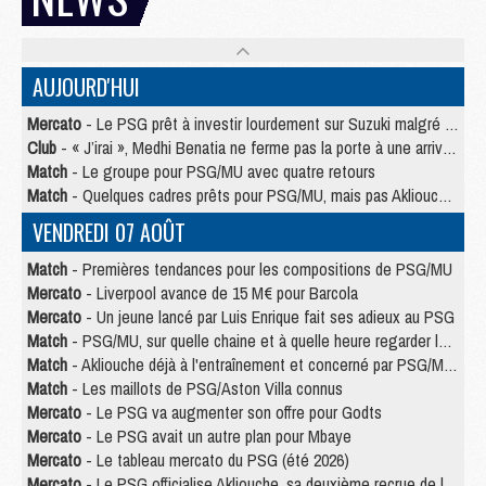
AUJOURD'HUI
Mercato
- Le PSG prêt à investir lourdement sur Suzuki malgré Safonov et Chevalier
Club
- « J’irai », Medhi Benatia ne ferme pas la porte à une arrivée au PSG
Match
- Le groupe pour PSG/MU avec quatre retours
Match
- Quelques cadres prêts pour PSG/MU, mais pas Akliouche ?
VENDREDI 07 AOÛT
Match
- Premières tendances pour les compositions de PSG/MU
Mercato
- Liverpool avance de 15 M€ pour Barcola
Mercato
- Un jeune lancé par Luis Enrique fait ses adieux au PSG
Match
- PSG/MU, sur quelle chaine et à quelle heure regarder le match ?
Match
- Akliouche déjà à l'entraînement et concerné par PSG/MU ?
Match
- Les maillots de PSG/Aston Villa connus
Mercato
- Le PSG va augmenter son offre pour Godts
Mercato
- Le PSG avait un autre plan pour Mbaye
Mercato
- Le tableau mercato du PSG (été 2026)
Mercato
- Le PSG officialise Akliouche, sa deuxième recrue de l’été