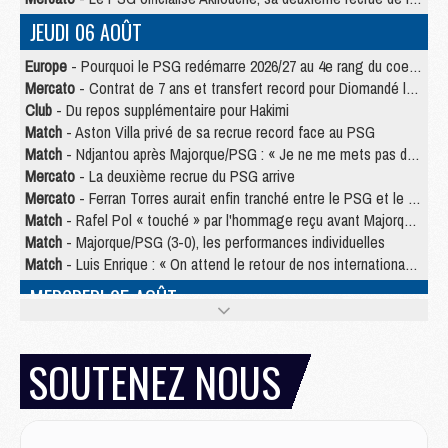
JEUDI 06 AOÛT
Europe
- Pourquoi le PSG redémarre 2026/27 au 4e rang du coefficient UEFA
Mercato
- Contrat de 7 ans et transfert record pour Diomandé loin du PSG
Club
- Du repos supplémentaire pour Hakimi
Match
- Aston Villa privé de sa recrue record face au PSG
Match
- Ndjantou après Majorque/PSG : « Je ne me mets pas de plafond »
Mercato
- La deuxième recrue du PSG arrive
Mercato
- Ferran Torres aurait enfin tranché entre le PSG et le Barça
Match
- Rafel Pol « touché » par l'hommage reçu avant Majorque/PSG
Match
- Majorque/PSG (3-0), les performances individuelles
Match
- Luis Enrique : « On attend le retour de nos internationaux »
MERCREDI 05 AOÛT
Match
- Majorque/PSG (3-0), le résumé et les buts en video
Match
- Majorque/PSG (3-0), reprise compliquée pour Paris
SOUTENEZ NOUS
Match
- Les compositions officielles de Majorque/PSG avec Kvara et de nombreux jeunes
Club
- Casquettes, maillots de bain, padel, le PSG lance sa collection été
Match
- Un des nouveaux maillots pour Majorque/PSG
Mercato
- Le PSG prépare une nouvelle offre pour Suzuki