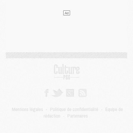
Mercato
- Le transfert de Kolo Muani à la Juventus est officiel
Mercato
- [MAJ] Le PSG a fait une grosse offre à Parme pour Suzuki
Mercato
- Le PSG a envoyé une première offre pour Mika Godts
Club
- Après Pacho, d'autres retours en vue
Mercato
- Changement de dernière minute pour Kolo Muani
SAMEDI 01 AOÛT
Mercato
- L'agent de Mika Godts confirme un accord avec le PSG
Club
- Quels numéros de maillot pour Akliouche et Digne au PSG ?
Match
- Un hommage prévu lors de Brest/PSG
Mercato
- Le PSG et le Barça ont rendez-vous pour Ferran Torres
Mercato
- Guéla Doué dans les listes du PSG
Mercato
- Le transfert de Mika Godts au PSG en bonne voie
VENDREDI 31 JUILLET
Match
- Un diffuseur annoncé pour les deux premiers matchs amicaux du PSG
Mentions légales
-
Politique de confidentialité
-
Équipe de
Mercato
- Le transfert d'Akliouche au PSG bouclé, le montant se précise
rédaction
-
Partenaires
Club
- Un retour majeur dans le groupe du PSG
Club
- [MAJ] Ndjantou et deux jeunes du PSG annoncés dans un tournoi U21
Mercato
- L'étonnante piste Suzuki confirmée et onéreuse