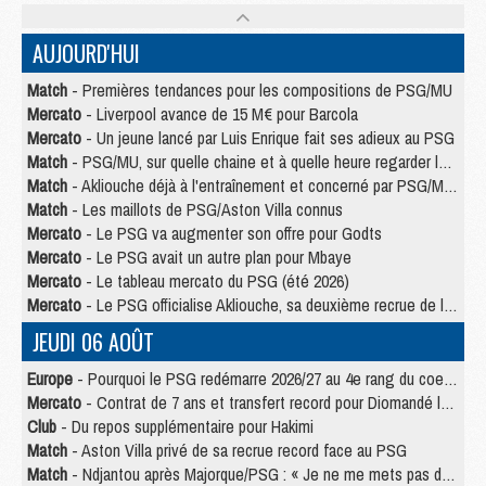
AUJOURD'HUI
Match
- Premières tendances pour les compositions de PSG/MU
Mercato
- Liverpool avance de 15 M€ pour Barcola
Mercato
- Un jeune lancé par Luis Enrique fait ses adieux au PSG
Match
- PSG/MU, sur quelle chaine et à quelle heure regarder le match ?
Match
- Akliouche déjà à l'entraînement et concerné par PSG/MU ?
Match
- Les maillots de PSG/Aston Villa connus
Mercato
- Le PSG va augmenter son offre pour Godts
Mercato
- Le PSG avait un autre plan pour Mbaye
Mercato
- Le tableau mercato du PSG (été 2026)
Mercato
- Le PSG officialise Akliouche, sa deuxième recrue de l’été
JEUDI 06 AOÛT
Europe
- Pourquoi le PSG redémarre 2026/27 au 4e rang du coefficient UEFA
Mercato
- Contrat de 7 ans et transfert record pour Diomandé loin du PSG
Club
- Du repos supplémentaire pour Hakimi
Match
- Aston Villa privé de sa recrue record face au PSG
Match
- Ndjantou après Majorque/PSG : « Je ne me mets pas de plafond »