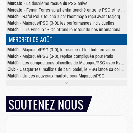
Mercato
- La deuxième recrue du PSG arrive
Mercato
- Ferran Torres aurait enfin tranché entre le PSG et le Barça
Match
- Rafel Pol « touché » par l'hommage reçu avant Majorque/PSG
Match
- Majorque/PSG (3-0), les performances individuelles
Match
- Luis Enrique : « On attend le retour de nos internationaux »
MERCREDI 05 AOÛT
Match
- Majorque/PSG (3-0), le résumé et les buts en video
Match
- Majorque/PSG (3-0), reprise compliquée pour Paris
Match
- Les compositions officielles de Majorque/PSG avec Kvara et de nombreux jeunes
Club
- Casquettes, maillots de bain, padel, le PSG lance sa collection été
Match
- Un des nouveaux maillots pour Majorque/PSG
Mercato
- Le PSG prépare une nouvelle offre pour Suzuki
Mercato
- Le transfert de Ferran Torres au PSG réglé avant le 12 août ?
Match
- Le groupe pour Majorque/PSG avec 11 absents
SOUTENEZ NOUS
Mercato
- Le PSG officialise un quatrième prêt
Mercato
- Liverpool ne veut pas que Barcola au PSG
Match
- Majorque/PSG, quelle compo pour le premier match de la saison 2026/27 ?
MARDI 04 AOÛT