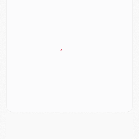
Europe
- Les chapeaux provisoires de la Ligue des champions 2026/27
Podcast
- Podcast CulturePSG : Akliouche présenté par un fan de Monaco
Club
- Le PSG dévoile sa première collection d'entraînement pour 2026/2027
Discipline
- Un arbitre inattendu, mais porte-bonheur pour Lens/PSG
Match
- Majorque/PSG, sur quelle chaine et à quelle heure regarder le match ?
Mercato
- Le plan du PSG pour Suzuki et Chevalier se précise
Mercato
- L'Ajax refuse la première offre du PSG pour Godts
Mercato
- Le PSG veut accélérer, Ferran Torres temporise
Mercato
- Liverpool encore très loin du compte pour Barcola
LUNDI 03 AOÛT
Match
- Podcast CulturePSG : Mercato (Godts, Suzuki, Akliouche, Barcola, etc)
Mercato
- L'Ajax attend bien plus de 45M pour Mika Godts
Club
- Quatre retours importants dans le groupe du PSG, et un plus discret
Mercato
- Ayari file en Ligue 2
Club
- Le PSG s'associe avec un géant de la tech
Mercato
- Vu d'Italie, le transfert de Suzuki au PSG est bien engagé
Mercato
- Ferran Torres ne serait pas à vendre, mais...
Europe
- Gros coup dur pour Aston Villa avant de croiser le PSG
DIMANCHE 02 AOÛT