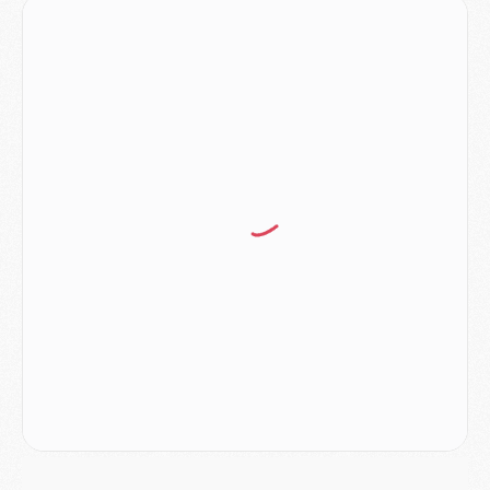
Discipline
- Un arbitre inattendu, mais porte-bonheur pour Lens/PSG
Match
- Majorque/PSG, sur quelle chaine et à quelle heure regarder le match ?
Mercato
- Le plan du PSG pour Suzuki et Chevalier se précise
Mercato
- L'Ajax refuse la première offre du PSG pour Godts
Mercato
- Le PSG veut accélérer, Ferran Torres temporise
Mercato
- Liverpool encore très loin du compte pour Barcola
LUNDI 03 AOÛT
Match
- Podcast CulturePSG : Mercato (Godts, Suzuki, Akliouche, Barcola, etc)
Mercato
- L'Ajax attend bien plus de 45M pour Mika Godts
Club
- Quatre retours importants dans le groupe du PSG, et un plus discret
Mercato
- Ayari file en Ligue 2
Club
- Le PSG s'associe avec un géant de la tech
Mercato
- Vu d'Italie, le transfert de Suzuki au PSG est bien engagé
Mercato
- Ferran Torres ne serait pas à vendre, mais...
Europe
- Gros coup dur pour Aston Villa avant de croiser le PSG
DIMANCHE 02 AOÛT
Mercato
- Le transfert de Kolo Muani à la Juventus est officiel
Mercato
- [MAJ] Le PSG a fait une grosse offre à Parme pour Suzuki