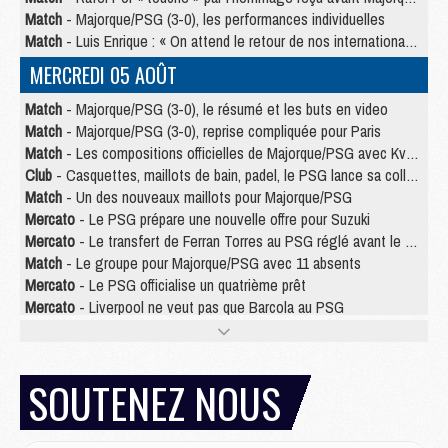
Match
- Majorque/PSG (3-0), les performances individuelles
Match
- Luis Enrique : « On attend le retour de nos internationaux »
MERCREDI 05 AOÛT
Match
- Majorque/PSG (3-0), le résumé et les buts en video
Match
- Majorque/PSG (3-0), reprise compliquée pour Paris
Match
- Les compositions officielles de Majorque/PSG avec Kvara et de nombreux jeunes
Club
- Casquettes, maillots de bain, padel, le PSG lance sa collection été
Match
- Un des nouveaux maillots pour Majorque/PSG
Mercato
- Le PSG prépare une nouvelle offre pour Suzuki
Mercato
- Le transfert de Ferran Torres au PSG réglé avant le 12 août ?
Match
- Le groupe pour Majorque/PSG avec 11 absents
Mercato
- Le PSG officialise un quatrième prêt
Mercato
- Liverpool ne veut pas que Barcola au PSG
Match
- Majorque/PSG, quelle compo pour le premier match de la saison 2026/27 ?
MARDI 04 AOÛT
SOUTENEZ NOUS
Europe
- Les chapeaux provisoires de la Ligue des champions 2026/27
Podcast
- Podcast CulturePSG : Akliouche présenté par un fan de Monaco
Club
- Le PSG dévoile sa première collection d'entraînement pour 2026/2027