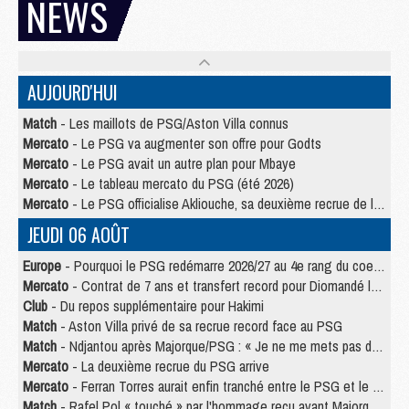
NEWS
AUJOURD'HUI
Match
- Les maillots de PSG/Aston Villa connus
Mercato
- Le PSG va augmenter son offre pour Godts
Mercato
- Le PSG avait un autre plan pour Mbaye
Mercato
- Le tableau mercato du PSG (été 2026)
Mercato
- Le PSG officialise Akliouche, sa deuxième recrue de l’été
JEUDI 06 AOÛT
Europe
- Pourquoi le PSG redémarre 2026/27 au 4e rang du coefficient UEFA
Mercato
- Contrat de 7 ans et transfert record pour Diomandé loin du PSG
Club
- Du repos supplémentaire pour Hakimi
Match
- Aston Villa privé de sa recrue record face au PSG
Match
- Ndjantou après Majorque/PSG : « Je ne me mets pas de plafond »
Mercato
- La deuxième recrue du PSG arrive
Mercato
- Ferran Torres aurait enfin tranché entre le PSG et le Barça
Match
- Rafel Pol « touché » par l'hommage reçu avant Majorque/PSG