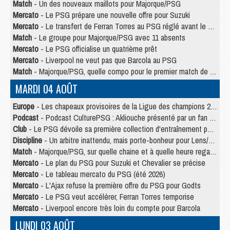
Match
- Un des nouveaux maillots pour Majorque/PSG
Mercato
- Le PSG prépare une nouvelle offre pour Suzuki
Mercato
- Le transfert de Ferran Torres au PSG réglé avant le 12 août ?
Match
- Le groupe pour Majorque/PSG avec 11 absents
Mercato
- Le PSG officialise un quatrième prêt
Mercato
- Liverpool ne veut pas que Barcola au PSG
Match
- Majorque/PSG, quelle compo pour le premier match de la saison 2026/27 ?
MARDI 04 AOÛT
Europe
- Les chapeaux provisoires de la Ligue des champions 2026/27
Podcast
- Podcast CulturePSG : Akliouche présenté par un fan de Monaco
Club
- Le PSG dévoile sa première collection d'entraînement pour 2026/2027
Discipline
- Un arbitre inattendu, mais porte-bonheur pour Lens/PSG
Match
- Majorque/PSG, sur quelle chaine et à quelle heure regarder le match ?
Mercato
- Le plan du PSG pour Suzuki et Chevalier se précise
Mercato
- Le tableau mercato du PSG (été 2026)
Mercato
- L'Ajax refuse la première offre du PSG pour Godts
Mercato
- Le PSG veut accélérer, Ferran Torres temporise
Mercato
- Liverpool encore très loin du compte pour Barcola
LUNDI 03 AOÛT