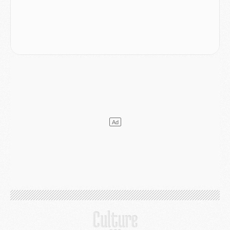
Mercato
- Le PSG et le Barça ont rendez-vous pour Ferran Torres
Mercato
- Guéla Doué dans les listes du PSG
Mercato
- Le transfert de Mika Godts au PSG en bonne voie
VENDREDI 31 JUILLET
Match
- Un diffuseur annoncé pour les deux premiers matchs amicaux du PSG
Mercato
- Le transfert d'Akliouche au PSG bouclé, le montant se précise
Club
- Un retour majeur dans le groupe du PSG
Club
- [MAJ] Ndjantou et deux jeunes du PSG annoncés dans un tournoi U21
Mercato
- L'étonnante piste Suzuki confirmée et onéreuse
JEUDI 30 JUILLET
Sélections
- Ancelotti fait le ménage au Brésil mais veut garder Marquinhos
Mercato
- Le statu quo du milieu du PSG se précise
Club
- Le PSG plutôt que la FIFA pour Al-Khelaïfi, poussé par l'UEFA ?
Mercato
- Le PSG presserait Ferran Torres de se décider, deux pistes de secours
Club
- Déguisements, shopping, double scouting, Luis Campos dévoile ses méthodes
Mercato
- Kroupi retiré du mercato
Mercato
- Enfin une avancée dans le transfert d'Akliouche