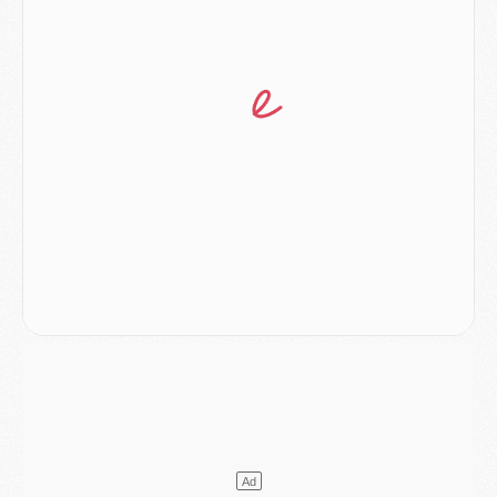
Mercato
- Liverpool encore très loin du compte pour Barcola
LUNDI 03 AOÛT
Match
- Podcast CulturePSG : Mercato (Godts, Suzuki, Akliouche, Barcola, etc)
Mercato
- L'Ajax attend bien plus de 45M pour Mika Godts
Club
- Quatre retours importants dans le groupe du PSG, et un plus discret
Mercato
- Ayari file en Ligue 2
Club
- Le PSG s'associe avec un géant de la tech
Mercato
- Vu d'Italie, le transfert de Suzuki au PSG est bien engagé
Mercato
- Ferran Torres ne serait pas à vendre, mais...
Europe
- Gros coup dur pour Aston Villa avant de croiser le PSG
DIMANCHE 02 AOÛT
Mercato
- Le transfert de Kolo Muani à la Juventus est officiel
Mercato
- [MAJ] Le PSG a fait une grosse offre à Parme pour Suzuki
Mercato
- Le PSG a envoyé une première offre pour Mika Godts
Club
- Après Pacho, d'autres retours en vue
Mercato
- Changement de dernière minute pour Kolo Muani
SAMEDI 01 AOÛT