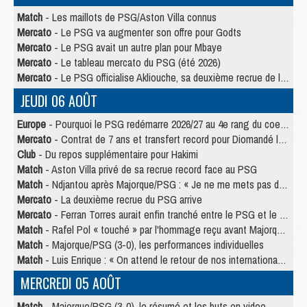
Match
- Les maillots de PSG/Aston Villa connus
Mercato
- Le PSG va augmenter son offre pour Godts
Mercato
- Le PSG avait un autre plan pour Mbaye
Mercato
- Le tableau mercato du PSG (été 2026)
Mercato
- Le PSG officialise Akliouche, sa deuxième recrue de l’été
JEUDI 06 AOÛT
Europe
- Pourquoi le PSG redémarre 2026/27 au 4e rang du coefficient UEFA
Mercato
- Contrat de 7 ans et transfert record pour Diomandé loin du PSG
Club
- Du repos supplémentaire pour Hakimi
Match
- Aston Villa privé de sa recrue record face au PSG
Match
- Ndjantou après Majorque/PSG : « Je ne me mets pas de plafond »
Mercato
- La deuxième recrue du PSG arrive
Mercato
- Ferran Torres aurait enfin tranché entre le PSG et le Barça
Match
- Rafel Pol « touché » par l'hommage reçu avant Majorque/PSG
Match
- Majorque/PSG (3-0), les performances individuelles
Match
- Luis Enrique : « On attend le retour de nos internationaux »
MERCREDI 05 AOÛT
Match
- Majorque/PSG (3-0), le résumé et les buts en video