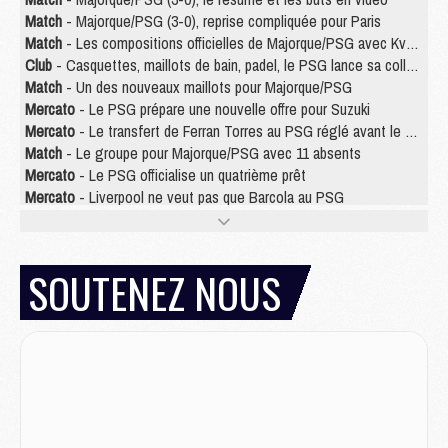
Match
- Majorque/PSG (3-0), reprise compliquée pour Paris
Match
- Les compositions officielles de Majorque/PSG avec Kvara et de nombreux jeunes
Club
- Casquettes, maillots de bain, padel, le PSG lance sa collection été
Match
- Un des nouveaux maillots pour Majorque/PSG
Mercato
- Le PSG prépare une nouvelle offre pour Suzuki
Mercato
- Le transfert de Ferran Torres au PSG réglé avant le 12 août ?
Match
- Le groupe pour Majorque/PSG avec 11 absents
Mercato
- Le PSG officialise un quatrième prêt
Mercato
- Liverpool ne veut pas que Barcola au PSG
Match
- Majorque/PSG, quelle compo pour le premier match de la saison 2026/27 ?
MARDI 04 AOÛT
SOUTENEZ NOUS
Europe
- Les chapeaux provisoires de la Ligue des champions 2026/27
Podcast
- Podcast CulturePSG : Akliouche présenté par un fan de Monaco
Club
- Le PSG dévoile sa première collection d'entraînement pour 2026/2027
Discipline
- Un arbitre inattendu, mais porte-bonheur pour Lens/PSG
Match
- Majorque/PSG, sur quelle chaine et à quelle heure regarder le match ?
Mercato
- Le plan du PSG pour Suzuki et Chevalier se précise
Mercato
- L'Ajax refuse la première offre du PSG pour Godts
Mercato
- Le PSG veut accélérer, Ferran Torres temporise