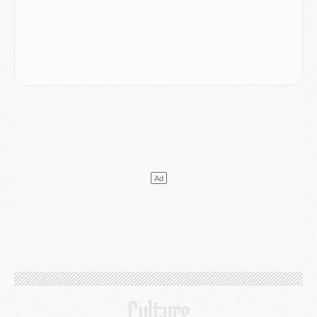
Mercato
- Le plan du PSG pour Suzuki et Chevalier se précise
Mercato
- L'Ajax refuse la première offre du PSG pour Godts
Mercato
- Le PSG veut accélérer, Ferran Torres temporise
Mercato
- Liverpool encore très loin du compte pour Barcola
LUNDI 03 AOÛT
Match
- Podcast CulturePSG : Mercato (Godts, Suzuki, Akliouche, Barcola, etc)
Mercato
- L'Ajax attend bien plus de 45M pour Mika Godts
Club
- Quatre retours importants dans le groupe du PSG, et un plus discret
Mercato
- Ayari file en Ligue 2
Club
- Le PSG s'associe avec un géant de la tech
Mercato
- Vu d'Italie, le transfert de Suzuki au PSG est bien engagé
Mercato
- Ferran Torres ne serait pas à vendre, mais...
Europe
- Gros coup dur pour Aston Villa avant de croiser le PSG
DIMANCHE 02 AOÛT
Mercato
- Le transfert de Kolo Muani à la Juventus est officiel
Mercato
- [MAJ] Le PSG a fait une grosse offre à Parme pour Suzuki
Mercato
- Le PSG a envoyé une première offre pour Mika Godts
Club
- Après Pacho, d'autres retours en vue