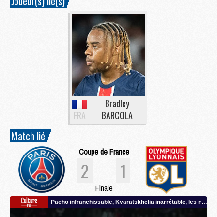
Joueur(s) lié(s)
Bradley
FRA
BARCOLA
Match lié
Coupe de France
2
1
Finale