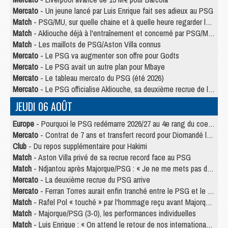
Mercato
- Un jeune lancé par Luis Enrique fait ses adieux au PSG
Match
- PSG/MU, sur quelle chaine et à quelle heure regarder le match ?
Match
- Akliouche déjà à l'entraînement et concerné par PSG/MU ?
Match
- Les maillots de PSG/Aston Villa connus
Mercato
- Le PSG va augmenter son offre pour Godts
Mercato
- Le PSG avait un autre plan pour Mbaye
Mercato
- Le tableau mercato du PSG (été 2026)
Mercato
- Le PSG officialise Akliouche, sa deuxième recrue de l’été
JEUDI 06 AOÛT
Europe
- Pourquoi le PSG redémarre 2026/27 au 4e rang du coefficient UEFA
Mercato
- Contrat de 7 ans et transfert record pour Diomandé loin du PSG
Club
- Du repos supplémentaire pour Hakimi
Match
- Aston Villa privé de sa recrue record face au PSG
Match
- Ndjantou après Majorque/PSG : « Je ne me mets pas de plafond »
Mercato
- La deuxième recrue du PSG arrive
Mercato
- Ferran Torres aurait enfin tranché entre le PSG et le Barça
Match
- Rafel Pol « touché » par l'hommage reçu avant Majorque/PSG
Match
- Majorque/PSG (3-0), les performances individuelles
Match
- Luis Enrique : « On attend le retour de nos internationaux »