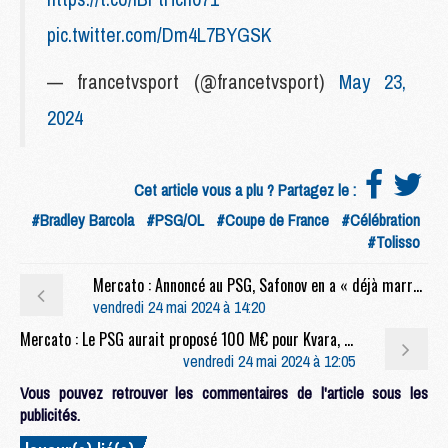
pic.twitter.com/Dm4L7BYGSK
— francetvsport (@francetvsport)
May 23,
2024
Cet article vous a plu ? Partagez le :
#Bradley Barcola
#PSG/OL
#Coupe de France
#Célébration
#Tolisso
Mercato : Annoncé au PSG, Safonov en a « déjà marre des croissants »
vendredi 24 mai 2024 à 14:20
Mercato : Le PSG aurait proposé 100 M€ pour Kvara, dénouement avant l'Euro ?
vendredi 24 mai 2024 à 12:05
Vous pouvez retrouver les commentaires de l'article sous les
publicités.