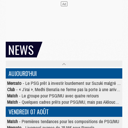
NEWS
AUJOURD'HUI
Mercato
- Le PSG prêt à investir lourdement sur Suzuki malgré Safonov et Chevalier
Club
- « J’irai », Medhi Benatia ne ferme pas la porte à une arrivée au PSG
Match
- Le groupe pour PSG/MU avec quatre retours
Match
- Quelques cadres prêts pour PSG/MU, mais pas Akliouche ?
VENDREDI 07 AOÛT
Match
- Premières tendances pour les compositions de PSG/MU
Mercato
- Liverpool avance de 15 M€ pour Barcola