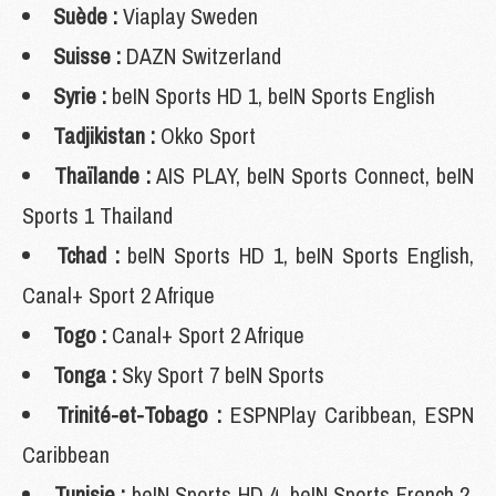
Suède :
Viaplay Sweden
Suisse :
DAZN Switzerland
Syrie :
beIN Sports HD 1, beIN Sports English
Tadjikistan :
Okko Sport
Thaïlande :
AIS PLAY, beIN Sports Connect, beIN
Sports 1 Thailand
Tchad :
beIN Sports HD 1, beIN Sports English,
Canal+ Sport 2 Afrique
Togo :
Canal+ Sport 2 Afrique
Tonga :
Sky Sport 7 beIN Sports
Trinité-et-Tobago :
ESPNPlay Caribbean, ESPN
Caribbean
Tunisie :
beIN Sports HD 4, beIN Sports French 2,