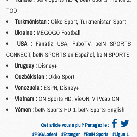
TOD
Turkménistan :
Okko Sport, Turkmenistan Sport
Ukraine :
MEGOGO Football
USA :
Fanatiz USA, FuboTV, beIN SPORTS
CONNECT, beIN SPORTS en Español, beIN SPORTS
Uruguay :
Disney+
Ouzbékistan :
Okko Sport
Venezuela :
ESPN, Disney+
Vietnam :
ON Sports HD, VieON, VTVcab ON
Yémen :
beIN Sports HD 1, beIN Sports English
Cet article vous a plu ? Partagez le :
#PSG/Lorient
#Etranger
#BeIN Sports
#Ligue 1