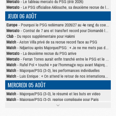
Mercato
- Le tableau mercato du PSG (été 2026)
Mercato
- Le PSG officialise Akliouche, sa deuxième recrue de l’été
JEUDI 06 AOÛT
Europe
- Pourquoi le PSG redémarre 2026/27 au 4e rang du coefficient UEFA
Mercato
- Contrat de 7 ans et transfert record pour Diomandé loin du PSG
Club
- Du repos supplémentaire pour Hakimi
Match
- Aston Villa privé de sa recrue record face au PSG
Match
- Ndjantou après Majorque/PSG : « Je ne me mets pas de plafond »
Mercato
- La deuxième recrue du PSG arrive
Mercato
- Ferran Torres aurait enfin tranché entre le PSG et le Barça
Match
- Rafel Pol « touché » par l'hommage reçu avant Majorque/PSG
Match
- Majorque/PSG (3-0), les performances individuelles
Match
- Luis Enrique : « On attend le retour de nos internationaux »
MERCREDI 05 AOÛT
Match
- Majorque/PSG (3-0), le résumé et les buts en video
Match
- Majorque/PSG (3-0), reprise compliquée pour Paris
Match
- Les compositions officielles de Majorque/PSG avec Kvara et de nombreux jeunes
Club
- Casquettes, maillots de bain, padel, le PSG lance sa collection été