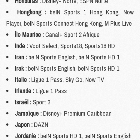
Honduras :
Disney+ Norte, ESPN Norte
Hongkong :
beIN Sports 1 Hong Kong, Now
Player, beIN Sports Connect Hong Kong, M Plus Live
Île Maurice :
Canal+ Sport 2 Afrique
Inde :
Voot Select, Sports18, Sports18 HD
Iran :
beIN Sports English, beIN Sports HD 1
Irak :
beIN Sports English, beIN Sports HD 1
Italie :
Ligue 1 Pass, Sky Go, Now TV
Irlande :
Ligue 1 Pass
Israël :
Sport 3
Jamaïque :
Disney+ Premium Caribbean
Japon :
DAZN
Jordanie :
beIN Sports HD 1, beIN Sports English