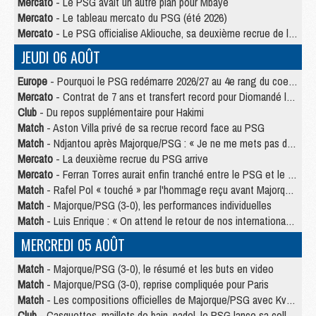
Mercato
- Le PSG avait un autre plan pour Mbaye
Mercato
- Le tableau mercato du PSG (été 2026)
Mercato
- Le PSG officialise Akliouche, sa deuxième recrue de l’été
JEUDI 06 AOÛT
Europe
- Pourquoi le PSG redémarre 2026/27 au 4e rang du coefficient UEFA
Mercato
- Contrat de 7 ans et transfert record pour Diomandé loin du PSG
Club
- Du repos supplémentaire pour Hakimi
Match
- Aston Villa privé de sa recrue record face au PSG
Match
- Ndjantou après Majorque/PSG : « Je ne me mets pas de plafond »
Mercato
- La deuxième recrue du PSG arrive
Mercato
- Ferran Torres aurait enfin tranché entre le PSG et le Barça
Match
- Rafel Pol « touché » par l'hommage reçu avant Majorque/PSG
Match
- Majorque/PSG (3-0), les performances individuelles
Match
- Luis Enrique : « On attend le retour de nos internationaux »
MERCREDI 05 AOÛT
Match
- Majorque/PSG (3-0), le résumé et les buts en video
Match
- Majorque/PSG (3-0), reprise compliquée pour Paris
Match
- Les compositions officielles de Majorque/PSG avec Kvara et de nombreux jeunes
Club
- Casquettes, maillots de bain, padel, le PSG lance sa collection été