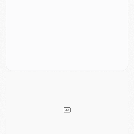
Match
- Podcast CulturePSG : Mercato (Godts, Suzuki, Akliouche, Barcola, etc)
Mercato
- L'Ajax attend bien plus de 45M pour Mika Godts
Club
- Quatre retours importants dans le groupe du PSG, et un plus discret
Mercato
- Ayari file en Ligue 2
Club
- Le PSG s'associe avec un géant de la tech
Mercato
- Vu d'Italie, le transfert de Suzuki au PSG est bien engagé
Mercato
- Ferran Torres ne serait pas à vendre, mais...
Europe
- Gros coup dur pour Aston Villa avant de croiser le PSG
DIMANCHE 02 AOÛT
Mercato
- Le transfert de Kolo Muani à la Juventus est officiel
Mercato
- [MAJ] Le PSG a fait une grosse offre à Parme pour Suzuki
Mercato
- Le PSG a envoyé une première offre pour Mika Godts
Club
- Après Pacho, d'autres retours en vue
Mercato
- Changement de dernière minute pour Kolo Muani
SAMEDI 01 AOÛT
Mercato
- L'agent de Mika Godts confirme un accord avec le PSG
Club
- Quels numéros de maillot pour Akliouche et Digne au PSG ?
Match
- Un hommage prévu lors de Brest/PSG