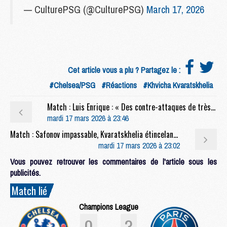
— CulturePSG (@CulturePSG)
March 17, 2026
Cet article vous a plu ? Partagez le :
#Chelsea/PSG
#Réactions
#Khvicha Kvaratskhelia
Match : Luis Enrique : « Des contre-attaques de très haut niveau »
mardi 17 mars 2026 à 23:46
Match : Safonov impassable, Kvaratskhelia étincelant, les notes de Chelsea/PSG (0-3)
mardi 17 mars 2026 à 23:02
Vous pouvez retrouver les commentaires de l'article sous les
publicités.
Match lié
Champions League
0
3