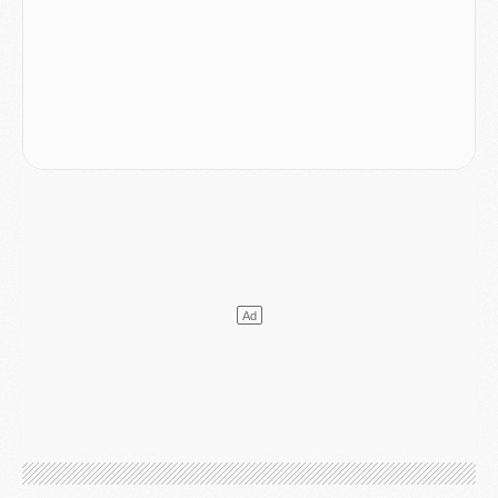
Mercato
- Changement de dernière minute pour Kolo Muani
SAMEDI 01 AOÛT
Mercato
- L'agent de Mika Godts confirme un accord avec le PSG
Club
- Quels numéros de maillot pour Akliouche et Digne au PSG ?
Match
- Un hommage prévu lors de Brest/PSG
Mercato
- Le PSG et le Barça ont rendez-vous pour Ferran Torres
Mercato
- Guéla Doué dans les listes du PSG
Mercato
- Le transfert de Mika Godts au PSG en bonne voie
VENDREDI 31 JUILLET
Match
- Un diffuseur annoncé pour les deux premiers matchs amicaux du PSG
Mercato
- Le transfert d'Akliouche au PSG bouclé, le montant se précise
Club
- Un retour majeur dans le groupe du PSG
Club
- [MAJ] Ndjantou et deux jeunes du PSG annoncés dans un tournoi U21
Mercato
- L'étonnante piste Suzuki confirmée et onéreuse
JEUDI 30 JUILLET
Sélections
- Ancelotti fait le ménage au Brésil mais veut garder Marquinhos
Mercato
- Le statu quo du milieu du PSG se précise