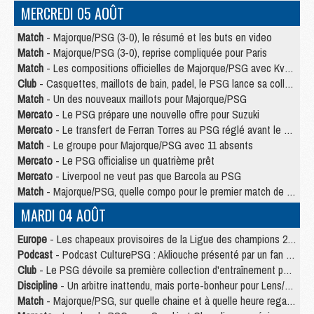
MERCREDI 05 AOÛT
Match
- Majorque/PSG (3-0), le résumé et les buts en video
Match
- Majorque/PSG (3-0), reprise compliquée pour Paris
Match
- Les compositions officielles de Majorque/PSG avec Kvara et de nombreux jeunes
Club
- Casquettes, maillots de bain, padel, le PSG lance sa collection été
Match
- Un des nouveaux maillots pour Majorque/PSG
Mercato
- Le PSG prépare une nouvelle offre pour Suzuki
Mercato
- Le transfert de Ferran Torres au PSG réglé avant le 12 août ?
Match
- Le groupe pour Majorque/PSG avec 11 absents
Mercato
- Le PSG officialise un quatrième prêt
Mercato
- Liverpool ne veut pas que Barcola au PSG
Match
- Majorque/PSG, quelle compo pour le premier match de la saison 2026/27 ?
MARDI 04 AOÛT
Europe
- Les chapeaux provisoires de la Ligue des champions 2026/27
Podcast
- Podcast CulturePSG : Akliouche présenté par un fan de Monaco
Club
- Le PSG dévoile sa première collection d'entraînement pour 2026/2027
Discipline
- Un arbitre inattendu, mais porte-bonheur pour Lens/PSG
Match
- Majorque/PSG, sur quelle chaine et à quelle heure regarder le match ?