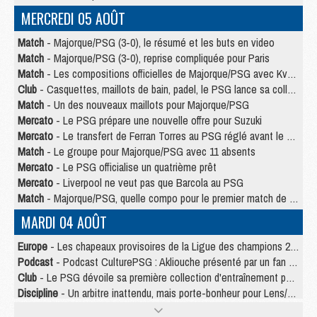
MERCREDI 05 AOÛT
Match
- Majorque/PSG (3-0), le résumé et les buts en video
Match
- Majorque/PSG (3-0), reprise compliquée pour Paris
Match
- Les compositions officielles de Majorque/PSG avec Kvara et de nombreux jeunes
Club
- Casquettes, maillots de bain, padel, le PSG lance sa collection été
Match
- Un des nouveaux maillots pour Majorque/PSG
Mercato
- Le PSG prépare une nouvelle offre pour Suzuki
Mercato
- Le transfert de Ferran Torres au PSG réglé avant le 12 août ?
Match
- Le groupe pour Majorque/PSG avec 11 absents
Mercato
- Le PSG officialise un quatrième prêt
Mercato
- Liverpool ne veut pas que Barcola au PSG
Match
- Majorque/PSG, quelle compo pour le premier match de la saison 2026/27 ?
MARDI 04 AOÛT
Europe
- Les chapeaux provisoires de la Ligue des champions 2026/27
Podcast
- Podcast CulturePSG : Akliouche présenté par un fan de Monaco
Club
- Le PSG dévoile sa première collection d'entraînement pour 2026/2027
Discipline
- Un arbitre inattendu, mais porte-bonheur pour Lens/PSG
Match
- Majorque/PSG, sur quelle chaine et à quelle heure regarder le match ?