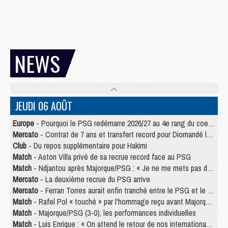
NEWS
JEUDI 06 AOÛT
Europe
- Pourquoi le PSG redémarre 2026/27 au 4e rang du coefficient UEFA
Mercato
- Contrat de 7 ans et transfert record pour Diomandé loin du PSG
Club
- Du repos supplémentaire pour Hakimi
Match
- Aston Villa privé de sa recrue record face au PSG
Match
- Ndjantou après Majorque/PSG : « Je ne me mets pas de plafond »
Mercato
- La deuxième recrue du PSG arrive
Mercato
- Ferran Torres aurait enfin tranché entre le PSG et le Barça
Match
- Rafel Pol « touché » par l'hommage reçu avant Majorque/PSG
Match
- Majorque/PSG (3-0), les performances individuelles
Match
- Luis Enrique : « On attend le retour de nos internationaux »