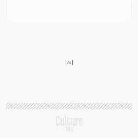
Club
- Après Pacho, d'autres retours en vue
Mercato
- Changement de dernière minute pour Kolo Muani
SAMEDI 01 AOÛT
Mercato
- L'agent de Mika Godts confirme un accord avec le PSG
Club
- Quels numéros de maillot pour Akliouche et Digne au PSG ?
Match
- Un hommage prévu lors de Brest/PSG
Mercato
- Le PSG et le Barça ont rendez-vous pour Ferran Torres
Mercato
- Guéla Doué dans les listes du PSG
Mercato
- Le transfert de Mika Godts au PSG en bonne voie
VENDREDI 31 JUILLET
Match
- Un diffuseur annoncé pour les deux premiers matchs amicaux du PSG
Mercato
- Le transfert d'Akliouche au PSG bouclé, le montant se précise
Club
- Un retour majeur dans le groupe du PSG
Club
- [MAJ] Ndjantou et deux jeunes du PSG annoncés dans un tournoi U21
Mercato
- L'étonnante piste Suzuki confirmée et onéreuse
JEUDI 30 JUILLET
Sélections
- Ancelotti fait le ménage au Brésil mais veut garder Marquinhos