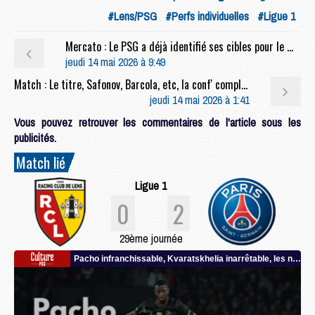
#Lens/PSG
#Perfs individuelles
#Ligue 1
Mercato : Le PSG a déjà identifié ses cibles pour le mercato
jeudi 14 mai 2026 à 9:49
Match : Le titre, Safonov, Barcola, etc, la conf' complète de Luis Enrique après Lens/PSG (0-2)
jeudi 14 mai 2026 à 1:41
Vous pouvez retrouver les commentaires de l'article sous les
publicités.
Match lié
Ligue 1
0
2
29ème journée