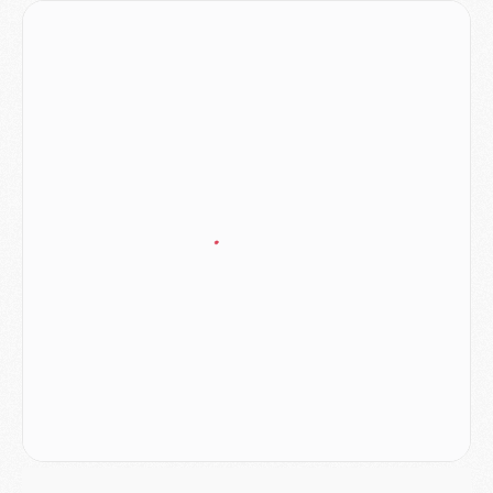
Mercato
- L'Ajax attend bien plus de 45M pour Mika Godts
Club
- Quatre retours importants dans le groupe du PSG, et un plus discret
Mercato
- Ayari file en Ligue 2
Club
- Le PSG s'associe avec un géant de la tech
Mercato
- Vu d'Italie, le transfert de Suzuki au PSG est bien engagé
Mercato
- Ferran Torres ne serait pas à vendre, mais...
Europe
- Gros coup dur pour Aston Villa avant de croiser le PSG
DIMANCHE 02 AOÛT
Mercato
- Le transfert de Kolo Muani à la Juventus est officiel
Mercato
- [MAJ] Le PSG a fait une grosse offre à Parme pour Suzuki
Mercato
- Le PSG a envoyé une première offre pour Mika Godts
Club
- Après Pacho, d'autres retours en vue
Mercato
- Changement de dernière minute pour Kolo Muani
SAMEDI 01 AOÛT
Mercato
- L'agent de Mika Godts confirme un accord avec le PSG
Club
- Quels numéros de maillot pour Akliouche et Digne au PSG ?
Match
- Un hommage prévu lors de Brest/PSG
Mercato
- Le PSG et le Barça ont rendez-vous pour Ferran Torres
Mercato
- Guéla Doué dans les listes du PSG