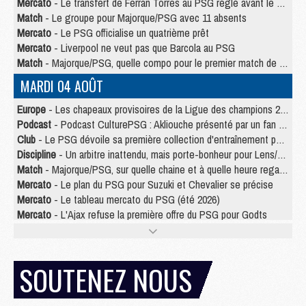
Mercato
- Le transfert de Ferran Torres au PSG réglé avant le 12 août ?
Match
- Le groupe pour Majorque/PSG avec 11 absents
Mercato
- Le PSG officialise un quatrième prêt
Mercato
- Liverpool ne veut pas que Barcola au PSG
Match
- Majorque/PSG, quelle compo pour le premier match de la saison 2026/27 ?
MARDI 04 AOÛT
Europe
- Les chapeaux provisoires de la Ligue des champions 2026/27
Podcast
- Podcast CulturePSG : Akliouche présenté par un fan de Monaco
Club
- Le PSG dévoile sa première collection d'entraînement pour 2026/2027
Discipline
- Un arbitre inattendu, mais porte-bonheur pour Lens/PSG
Match
- Majorque/PSG, sur quelle chaine et à quelle heure regarder le match ?
Mercato
- Le plan du PSG pour Suzuki et Chevalier se précise
Mercato
- Le tableau mercato du PSG (été 2026)
Mercato
- L'Ajax refuse la première offre du PSG pour Godts
Mercato
- Le PSG veut accélérer, Ferran Torres temporise
Mercato
- Liverpool encore très loin du compte pour Barcola
LUNDI 03 AOÛT
SOUTENEZ NOUS
Match
- Podcast CulturePSG : Mercato (Godts, Suzuki, Akliouche, Barcola, etc)