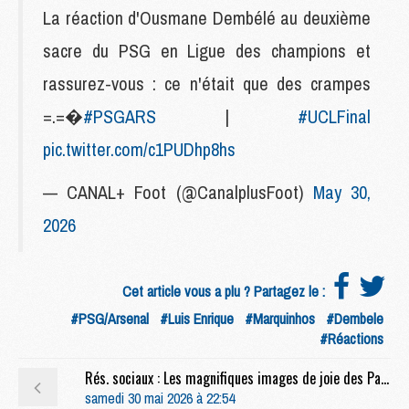
La réaction d'Ousmane Dembélé au deuxième
sacre du PSG en Ligue des champions et
rassurez-vous : ce n'était que des crampes
=.‍=�
#PSGARS
|
#UCLFinal
pic.twitter.com/c1PUDhp8hs
— CANAL+ Foot (@CanalplusFoot)
May 30,
2026
Cet article vous a plu ? Partagez le :
#PSG/Arsenal
#Luis Enrique
#Marquinhos
#Dembele
#Réactions
Rés. sociaux : Les magnifiques images de joie des Parisiens après PSG/Arsenal
samedi 30 mai 2026 à 22:54