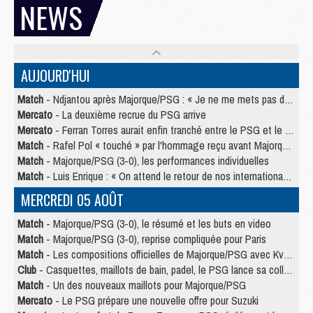
NEWS
AUJOURD'HUI
Match
- Ndjantou après Majorque/PSG : « Je ne me mets pas de plafond »
Mercato
- La deuxième recrue du PSG arrive
Mercato
- Ferran Torres aurait enfin tranché entre le PSG et le Barça
Match
- Rafel Pol « touché » par l'hommage reçu avant Majorque/PSG
Match
- Majorque/PSG (3-0), les performances individuelles
Match
- Luis Enrique : « On attend le retour de nos internationaux »
MERCREDI 05 AOÛT
Match
- Majorque/PSG (3-0), le résumé et les buts en video
Match
- Majorque/PSG (3-0), reprise compliquée pour Paris
Match
- Les compositions officielles de Majorque/PSG avec Kvara et de nombreux jeunes
Club
- Casquettes, maillots de bain, padel, le PSG lance sa collection été
Match
- Un des nouveaux maillots pour Majorque/PSG
Mercato
- Le PSG prépare une nouvelle offre pour Suzuki