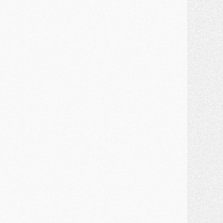
JEUDI 30 JUILLET
élections
- Ancelotti fait le ménage au Brésil mais veut garder Marquinhos
ercato
- Le statu quo du milieu du PSG se précise
lub
- Le PSG plutôt que la FIFA pour Al-Khelaïfi, poussé par l'UEFA ?
ercato
- Le PSG presserait Ferran Torres de se décider, deux pistes de secours
lub
- Déguisements, shopping, double scouting, Luis Campos dévoile ses méthodes
ercato
- Kroupi retiré du mercato
ercato
- Enfin une avancée dans le transfert d'Akliouche
MERCREDI 29 JUILLET
ercato
- Ferran Torres priorité du PSG, mais ouvert à tout
ercato
- Première offre de Liverpool en approche pour Barcola
ercato
- Le montant du transfert de Kolo Muani se précise, la formule aussi
ercato
- Kolo Muani attendu en Italie, son transfert débloqué
ercato
- Monaco a encore repoussé une offre du PSG pour Akliouche
ercato
- Liverpool presque d'accord avec Barcola, le PSG pas du tout
ercato
- Moment décisif pour le transfert de Kolo Muani
MARDI 28 JUILLET
ercato
- Des intermédiaires ont tenté de relancer Diomande au PSG