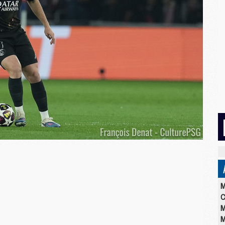
M
C
M
M