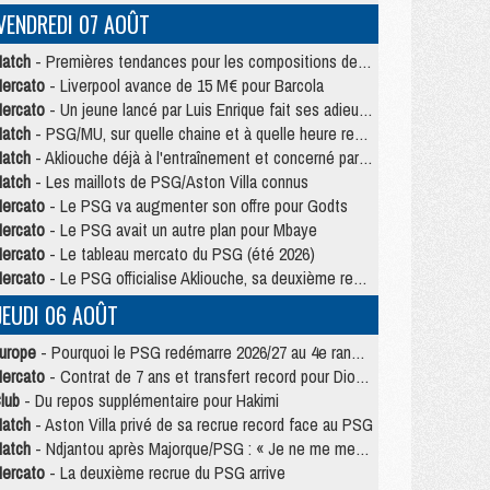
VENDREDI 07 AOÛT
atch
- Premières tendances pour les compositions de PSG/MU
ercato
- Liverpool avance de 15 M€ pour Barcola
ercato
- Un jeune lancé par Luis Enrique fait ses adieux au PSG
atch
- PSG/MU, sur quelle chaine et à quelle heure regarder le match ?
atch
- Akliouche déjà à l'entraînement et concerné par PSG/MU ?
atch
- Les maillots de PSG/Aston Villa connus
ercato
- Le PSG va augmenter son offre pour Godts
ercato
- Le PSG avait un autre plan pour Mbaye
ercato
- Le tableau mercato du PSG (été 2026)
ercato
- Le PSG officialise Akliouche, sa deuxième recrue de l’été
JEUDI 06 AOÛT
urope
- Pourquoi le PSG redémarre 2026/27 au 4e rang du coefficient UEFA
ercato
- Contrat de 7 ans et transfert record pour Diomandé loin du PSG
lub
- Du repos supplémentaire pour Hakimi
atch
- Aston Villa privé de sa recrue record face au PSG
atch
- Ndjantou après Majorque/PSG : « Je ne me mets pas de plafond »
ercato
- La deuxième recrue du PSG arrive