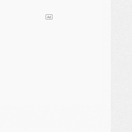
ercato
- [MAJ] Le PSG a fait une grosse offre à Parme pour Suzuki
ercato
- Le PSG a envoyé une première offre pour Mika Godts
lub
- Après Pacho, d'autres retours en vue
ercato
- Changement de dernière minute pour Kolo Muani
SAMEDI 01 AOÛT
ercato
- L'agent de Mika Godts confirme un accord avec le PSG
lub
- Quels numéros de maillot pour Akliouche et Digne au PSG ?
atch
- Un hommage prévu lors de Brest/PSG
ercato
- Le PSG et le Barça ont rendez-vous pour Ferran Torres
ercato
- Guéla Doué dans les listes du PSG
ercato
- Le transfert de Mika Godts au PSG en bonne voie
VENDREDI 31 JUILLET
atch
- Un diffuseur annoncé pour les deux premiers matchs amicaux du PSG
ercato
- Le transfert d'Akliouche au PSG bouclé, le montant se précise
lub
- Un retour majeur dans le groupe du PSG
lub
- [MAJ] Ndjantou et deux jeunes du PSG annoncés dans un tournoi U21
ercato
- L'étonnante piste Suzuki confirmée et onéreuse