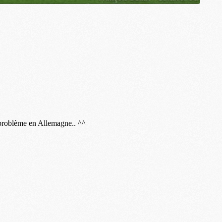
S
M
C
M
C
M
M
M
M
M
M
M
M
M
M