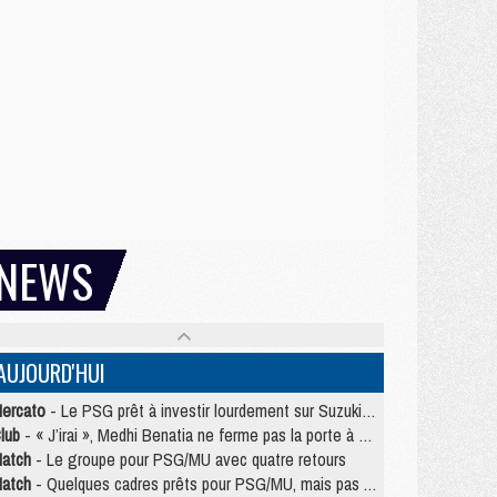
NEWS
AUJOURD'HUI
ercato
- Le PSG prêt à investir lourdement sur Suzuki malgré Safonov et Chevalier
lub
- « J’irai », Medhi Benatia ne ferme pas la porte à une arrivée au PSG
atch
- Le groupe pour PSG/MU avec quatre retours
atch
- Quelques cadres prêts pour PSG/MU, mais pas Akliouche ?