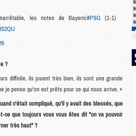
M
M
M
 inarrêtable, les notes de Bayern/
#PSG
(1-1)
M
IHS2QlJ
26
M
M
M
C
re ?
M
M
s difficile, ils jouent très bien, ils sont une grande
M
ue je pense qu'on est prêts pour ce qui nous arrive. »
M
M
nd c'était compliqué, qu'il y avait des blessés, que
M
M
st-ce que toujours vous vous êtes dit "on va pouvoir
ner très haut" ?
E