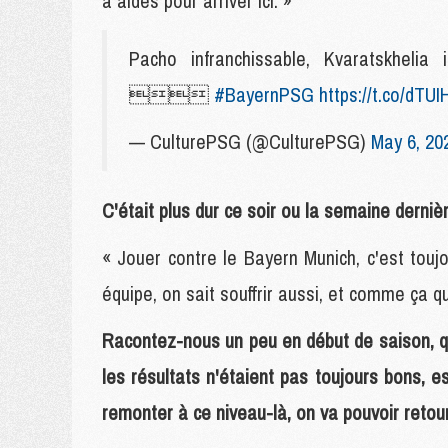
a aidés pour arriver ici. »
Pacho infranchissable, Kvaratskhelia

#BayernPSG
https://t.co/dTU
— CulturePSG (@CulturePSG)
May 6, 20
C'était plus dur ce soir ou la semaine derniè
« Jouer contre le Bayern Munich, c'est toujour
équipe, on sait souffrir aussi, et comme ça q
Racontez-nous un peu en début de saison, qua
les résultats n'étaient pas toujours bons, e
remonter à ce niveau-là, on va pouvoir retour