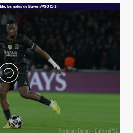
M
M
C
M
M
C
M
M
M
M
M
M
C
C
M