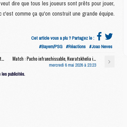
P
eut dire que tous les joueurs sont prêts pour jouer,
C
c c'est comme ça qu'on construit une grande équipe.
D
M
M
M
Cet article vous a plu ? Partagez le :
M
M
#Bayern/PSG
#Réactions
#Joao Neves
Match : Kvaratskhelia : « On sait que ce sera très difficile face à Arsenal »
Match : Pacho infranchissable, Kvaratskhelia inarrêtable, les notes de Bayern/PSG (1-1)
M
mercredi 6 mai 2026 à 23:23
M
les publicités.
C
M
C
M
M
E
M