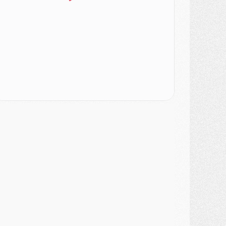
odcast
- Podcast CulturePSG : Akliouche présenté par un fan de Monaco
lub
- Le PSG dévoile sa première collection d'entraînement pour 2026/2027
iscipline
- Un arbitre inattendu, mais porte-bonheur pour Lens/PSG
atch
- Majorque/PSG, sur quelle chaine et à quelle heure regarder le match ?
ercato
- Le plan du PSG pour Suzuki et Chevalier se précise
ercato
- L'Ajax refuse la première offre du PSG pour Godts
ercato
- Le PSG veut accélérer, Ferran Torres temporise
ercato
- Liverpool encore très loin du compte pour Barcola
LUNDI 03 AOÛT
atch
- Podcast CulturePSG : Mercato (Godts, Suzuki, Akliouche, Barcola, etc)
ercato
- L'Ajax attend bien plus de 45M pour Mika Godts
lub
- Quatre retours importants dans le groupe du PSG, et un plus discret
ercato
- Ayari file en Ligue 2
lub
- Le PSG s'associe avec un géant de la tech
ercato
- Vu d'Italie, le transfert de Suzuki au PSG est bien engagé
ercato
- Ferran Torres ne serait pas à vendre, mais...
urope
- Gros coup dur pour Aston Villa avant de croiser le PSG
DIMANCHE 02 AOÛT
ercato
- Le transfert de Kolo Muani à la Juventus est officiel