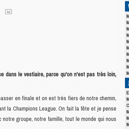
M
M
M
M
M
M
M
M
M
M
 dans le vestiaire, parce qu'on n'est pas très loin,
E
 passer en finale et on est très fiers de notre chemin,
M
C
ndant la Champions League. On fait la fête et je pense
M
 notre groupe, notre famille, tout le monde qui nous
M
M