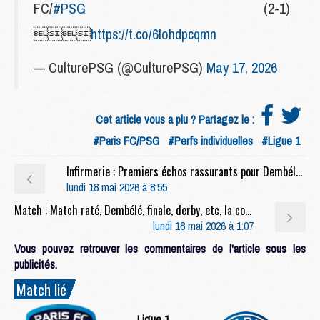
FC/
#PSG
(2-1)

https://t.co/6lohdpcqmn
— CulturePSG (@CulturePSG)
May 17, 2026
Cet article vous a plu ? Partagez le :
#Paris FC/PSG
#Perfs individuelles
#Ligue 1
Infirmerie : Premiers échos rassurants pour Dembélé en vue de PSG/Arsenal
lundi 18 mai 2026 à 8:55
Match : Match raté, Dembélé, finale, derby, etc, la conf' complète de Luis Enrique après Paris FC/PSG (2-1)
lundi 18 mai 2026 à 1:07
Vous pouvez retrouver les commentaires de l'article sous les
publicités.
Match lié
Ligue 1