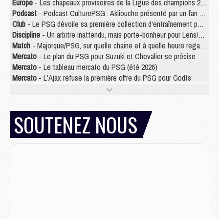
Europe
- Les chapeaux provisoires de la Ligue des champions 2026/27
Podcast
- Podcast CulturePSG : Akliouche présenté par un fan de Monaco
Club
- Le PSG dévoile sa première collection d'entraînement pour 2026/2027
Discipline
- Un arbitre inattendu, mais porte-bonheur pour Lens/PSG
Match
- Majorque/PSG, sur quelle chaine et à quelle heure regarder le match ?
Mercato
- Le plan du PSG pour Suzuki et Chevalier se précise
Mercato
- Le tableau mercato du PSG (été 2026)
Mercato
- L'Ajax refuse la première offre du PSG pour Godts
Mercato
- Le PSG veut accélérer, Ferran Torres temporise
Mercato
- Liverpool encore très loin du compte pour Barcola
LUNDI 03 AOÛT
SOUTENEZ NOUS
Match
- Podcast CulturePSG : Mercato (Godts, Suzuki, Akliouche, Barcola, etc)
Mercato
- L'Ajax attend bien plus de 45M pour Mika Godts
Club
- Quatre retours importants dans le groupe du PSG, et un plus discret
Mercato
- Ayari file en Ligue 2
Club
- Le PSG s'associe avec un géant de la tech
Mercato
- Vu d'Italie, le transfert de Suzuki au PSG est bien engagé
Mercato
- Ferran Torres ne serait pas à vendre, mais...
Europe
- Gros coup dur pour Aston Villa avant de croiser le PSG