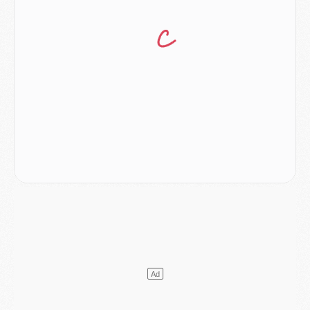
DIMANCHE 02 AOÛT
Mercato
- Le transfert de Kolo Muani à la Juventus est officiel
Mercato
- [MAJ] Le PSG a fait une grosse offre à Parme pour Suzuki
Mercato
- Le PSG a envoyé une première offre pour Mika Godts
Club
- Après Pacho, d'autres retours en vue
Mercato
- Changement de dernière minute pour Kolo Muani
SAMEDI 01 AOÛT
Mercato
- L'agent de Mika Godts confirme un accord avec le PSG
Club
- Quels numéros de maillot pour Akliouche et Digne au PSG ?
Match
- Un hommage prévu lors de Brest/PSG
Mercato
- Le PSG et le Barça ont rendez-vous pour Ferran Torres
Mercato
- Guéla Doué dans les listes du PSG
Mercato
- Le transfert de Mika Godts au PSG en bonne voie
VENDREDI 31 JUILLET
Match
- Un diffuseur annoncé pour les deux premiers matchs amicaux du PSG
Mercato
- Le transfert d'Akliouche au PSG bouclé, le montant se précise
Club
- Un retour majeur dans le groupe du PSG
Club
- [MAJ] Ndjantou et deux jeunes du PSG annoncés dans un tournoi U21