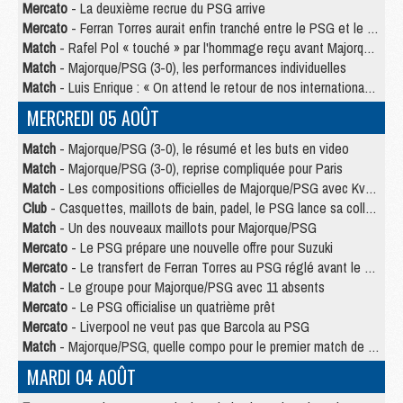
Mercato
- La deuxième recrue du PSG arrive
Mercato
- Ferran Torres aurait enfin tranché entre le PSG et le Barça
Match
- Rafel Pol « touché » par l'hommage reçu avant Majorque/PSG
Match
- Majorque/PSG (3-0), les performances individuelles
Match
- Luis Enrique : « On attend le retour de nos internationaux »
MERCREDI 05 AOÛT
Match
- Majorque/PSG (3-0), le résumé et les buts en video
Match
- Majorque/PSG (3-0), reprise compliquée pour Paris
Match
- Les compositions officielles de Majorque/PSG avec Kvara et de nombreux jeunes
Club
- Casquettes, maillots de bain, padel, le PSG lance sa collection été
Match
- Un des nouveaux maillots pour Majorque/PSG
Mercato
- Le PSG prépare une nouvelle offre pour Suzuki
Mercato
- Le transfert de Ferran Torres au PSG réglé avant le 12 août ?
Match
- Le groupe pour Majorque/PSG avec 11 absents
Mercato
- Le PSG officialise un quatrième prêt
Mercato
- Liverpool ne veut pas que Barcola au PSG
Match
- Majorque/PSG, quelle compo pour le premier match de la saison 2026/27 ?
MARDI 04 AOÛT