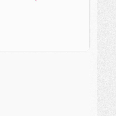
ercato
- Le PSG veut accélérer, Ferran Torres temporise
ercato
- Liverpool encore très loin du compte pour Barcola
LUNDI 03 AOÛT
atch
- Podcast CulturePSG : Mercato (Godts, Suzuki, Akliouche, Barcola, etc)
ercato
- L'Ajax attend bien plus de 45M pour Mika Godts
lub
- Quatre retours importants dans le groupe du PSG, et un plus discret
ercato
- Ayari file en Ligue 2
lub
- Le PSG s'associe avec un géant de la tech
ercato
- Vu d'Italie, le transfert de Suzuki au PSG est bien engagé
ercato
- Ferran Torres ne serait pas à vendre, mais...
urope
- Gros coup dur pour Aston Villa avant de croiser le PSG
DIMANCHE 02 AOÛT
ercato
- Le transfert de Kolo Muani à la Juventus est officiel
ercato
- [MAJ] Le PSG a fait une grosse offre à Parme pour Suzuki
ercato
- Le PSG a envoyé une première offre pour Mika Godts
lub
- Après Pacho, d'autres retours en vue
ercato
- Changement de dernière minute pour Kolo Muani
SAMEDI 01 AOÛT