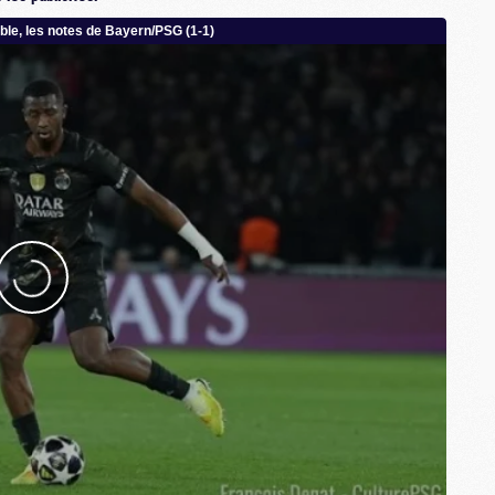
M
C
M
M
M
M
M
M
C
C
M
S
M
C
M
C