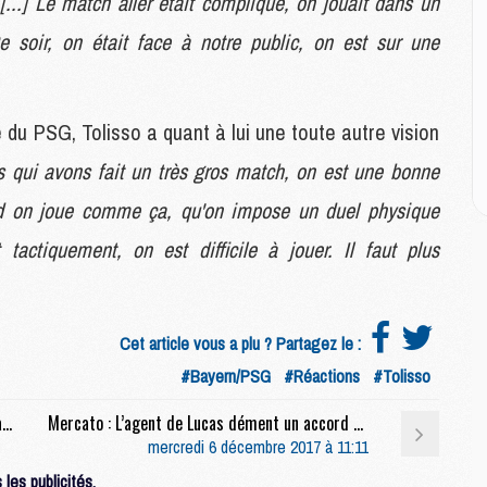
[...] Le match aller était compliqué, on jouait dans un
M
M
Ce soir, on était face à notre public, on est sur une
M
M
e du PSG, Tolisso a quant à lui une toute autre vision
C
s qui avons fait un très gros match, on est une bonne
M
C
 on joue comme ça, qu'on impose un duel physique
M
M
tactiquement, on est difficile à jouer. Il faut plus
E
M
Cet article vous a plu ? Partagez le :
M
#Bayern/PSG
#Réactions
#Tolisso
M
C
Match : Müller se paye le PSG, les autres Bavarois dégustent leur revanche
Mercato : L’agent de Lucas dément un accord avec le Beijing Guoan (Chine)
M
mercredi 6 décembre 2017 à 11:11
les publicités.