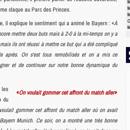
M
M
rme claque au Parc des Princes.
M
C
, il explique le sentiment qui a animé le Bayern : «
À
M
t encore mettre deux buts mais à 2-0 à la mi-temps on y a
M
M
x mais ils ont réussi à mettre ce but qui a été compliqué
M
M
ble après. On s'est tous remobilisés et on a mis ce
M
gagner et de continuer sur notre bonne dynamique du
M
E
 les
«
On voulait gommer cet affront du match aller»
P
C
o du
D
oulait gommer cet affront du match aller où on avait
M
M
 Bayern Munich. Ce soir, on a montré une très bonne
M