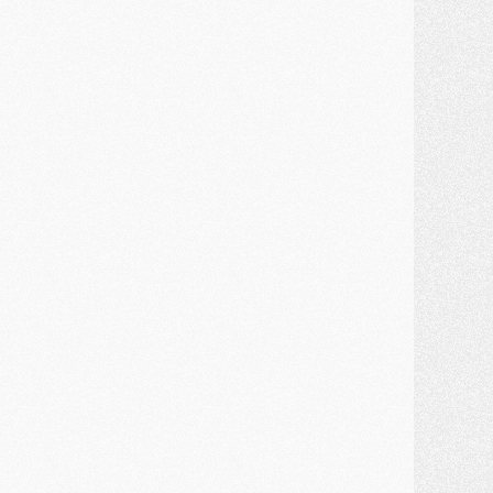
ercato
- Kroupi retiré du mercato
ercato
- Enfin une avancée dans le transfert d'Akliouche
MERCREDI 29 JUILLET
ercato
- Ferran Torres priorité du PSG, mais ouvert à tout
ercato
- Première offre de Liverpool en approche pour Barcola
ercato
- Le montant du transfert de Kolo Muani se précise, la formule aussi
ercato
- Kolo Muani attendu en Italie, son transfert débloqué
ercato
- Monaco a encore repoussé une offre du PSG pour Akliouche
ercato
- Liverpool presque d'accord avec Barcola, le PSG pas du tout
ercato
- Moment décisif pour le transfert de Kolo Muani
MARDI 28 JUILLET
ercato
- Des intermédiaires ont tenté de relancer Diomande au PSG
lub
- Au moins neuf jeunes conviés à l'entraînement des pros
ercato
- Une partie du communiqué du PSG sur Diomande expliquée
ercato
- Barcola futur plus gros transfert de l'été ?
ormation
- Retour sur la saison des U17 du PSG en 7 chiffres clés
lub
- Le PSG connaît ses premiers matches de septembre
ercato
- Un troisième prêt bouclé par le PSG