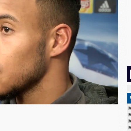
M
M
M
M