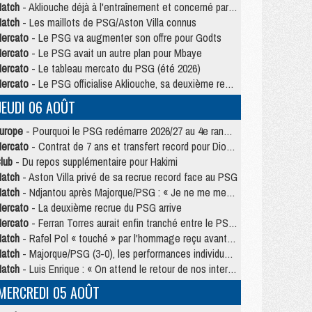
atch
- Akliouche déjà à l'entraînement et concerné par PSG/MU ?
atch
- Les maillots de PSG/Aston Villa connus
ercato
- Le PSG va augmenter son offre pour Godts
ercato
- Le PSG avait un autre plan pour Mbaye
ercato
- Le tableau mercato du PSG (été 2026)
ercato
- Le PSG officialise Akliouche, sa deuxième recrue de l’été
JEUDI 06 AOÛT
urope
- Pourquoi le PSG redémarre 2026/27 au 4e rang du coefficient UEFA
ercato
- Contrat de 7 ans et transfert record pour Diomandé loin du PSG
lub
- Du repos supplémentaire pour Hakimi
atch
- Aston Villa privé de sa recrue record face au PSG
atch
- Ndjantou après Majorque/PSG : « Je ne me mets pas de plafond »
ercato
- La deuxième recrue du PSG arrive
ercato
- Ferran Torres aurait enfin tranché entre le PSG et le Barça
atch
- Rafel Pol « touché » par l'hommage reçu avant Majorque/PSG
atch
- Majorque/PSG (3-0), les performances individuelles
atch
- Luis Enrique : « On attend le retour de nos internationaux »
MERCREDI 05 AOÛT