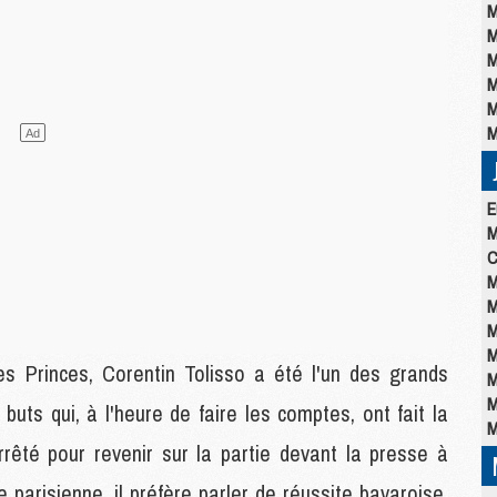
M
M
M
M
M
M
E
M
C
M
M
M
M
es Princes, Corentin Tolisso a été l'un des grands
M
M
ts qui, à l'heure de faire les comptes, ont fait la
M
arrêté pour revenir sur la partie devant la presse à
e parisienne, il préfère parler de réussite bavaroise,