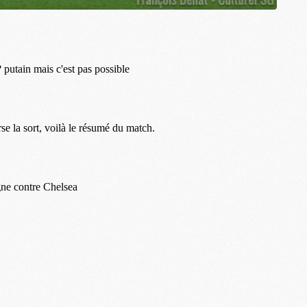
M
M
M
M
M
M
M
M
M
M
C
M
M
F
C
M