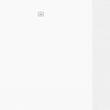
ercato
- L'agent de Mika Godts confirme un accord avec le PSG
lub
- Quels numéros de maillot pour Akliouche et Digne au PSG ?
atch
- Un hommage prévu lors de Brest/PSG
ercato
- Le PSG et le Barça ont rendez-vous pour Ferran Torres
ercato
- Guéla Doué dans les listes du PSG
ercato
- Le transfert de Mika Godts au PSG en bonne voie
VENDREDI 31 JUILLET
atch
- Un diffuseur annoncé pour les deux premiers matchs amicaux du PSG
ercato
- Le transfert d'Akliouche au PSG bouclé, le montant se précise
lub
- Un retour majeur dans le groupe du PSG
lub
- [MAJ] Ndjantou et deux jeunes du PSG annoncés dans un tournoi U21
ercato
- L'étonnante piste Suzuki confirmée et onéreuse
JEUDI 30 JUILLET
élections
- Ancelotti fait le ménage au Brésil mais veut garder Marquinhos
ercato
- Le statu quo du milieu du PSG se précise
lub
- Le PSG plutôt que la FIFA pour Al-Khelaïfi, poussé par l'UEFA ?
ercato
- Le PSG presserait Ferran Torres de se décider, deux pistes de secours
lub
- Déguisements, shopping, double scouting, Luis Campos dévoile ses méthodes