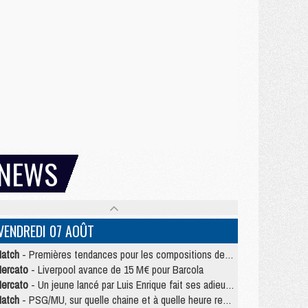
NEWS
VENDREDI 07 AOÛT
atch
- Premières tendances pour les compositions de PSG/MU
ercato
- Liverpool avance de 15 M€ pour Barcola
ercato
- Un jeune lancé par Luis Enrique fait ses adieux au PSG
atch
- PSG/MU, sur quelle chaine et à quelle heure regarder le match ?