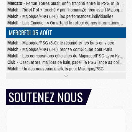
Mercato
- Ferran Torres aurait enfin tranché entre le PSG et le Barça
Match
- Rafel Pol « touché » par l'hommage reçu avant Majorque/PSG
Match
- Majorque/PSG (3-0), les performances individuelles
Match
- Luis Enrique : « On attend le retour de nos internationaux »
MERCREDI 05 AOÛT
Match
- Majorque/PSG (3-0), le résumé et les buts en video
Match
- Majorque/PSG (3-0), reprise compliquée pour Paris
Match
- Les compositions officielles de Majorque/PSG avec Kvara et de nombreux jeunes
Club
- Casquettes, maillots de bain, padel, le PSG lance sa collection été
Match
- Un des nouveaux maillots pour Majorque/PSG
Mercato
- Le PSG prépare une nouvelle offre pour Suzuki
Mercato
- Le transfert de Ferran Torres au PSG réglé avant le 12 août ?
Match
- Le groupe pour Majorque/PSG avec 11 absents
SOUTENEZ NOUS
Mercato
- Le PSG officialise un quatrième prêt
Mercato
- Liverpool ne veut pas que Barcola au PSG
Match
- Majorque/PSG, quelle compo pour le premier match de la saison 2026/27 ?
MARDI 04 AOÛT
Europe
- Les chapeaux provisoires de la Ligue des champions 2026/27