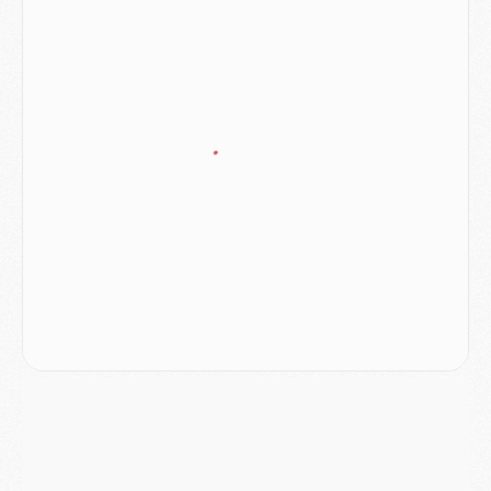
Podcast
- Podcast CulturePSG : Akliouche présenté par un fan de Monaco
Club
- Le PSG dévoile sa première collection d'entraînement pour 2026/2027
Discipline
- Un arbitre inattendu, mais porte-bonheur pour Lens/PSG
Match
- Majorque/PSG, sur quelle chaine et à quelle heure regarder le match ?
Mercato
- Le plan du PSG pour Suzuki et Chevalier se précise
Mercato
- L'Ajax refuse la première offre du PSG pour Godts
Mercato
- Le PSG veut accélérer, Ferran Torres temporise
Mercato
- Liverpool encore très loin du compte pour Barcola
LUNDI 03 AOÛT
Match
- Podcast CulturePSG : Mercato (Godts, Suzuki, Akliouche, Barcola, etc)
Mercato
- L'Ajax attend bien plus de 45M pour Mika Godts
Club
- Quatre retours importants dans le groupe du PSG, et un plus discret
Mercato
- Ayari file en Ligue 2
Club
- Le PSG s'associe avec un géant de la tech
Mercato
- Vu d'Italie, le transfert de Suzuki au PSG est bien engagé
Mercato
- Ferran Torres ne serait pas à vendre, mais...
Europe
- Gros coup dur pour Aston Villa avant de croiser le PSG
DIMANCHE 02 AOÛT