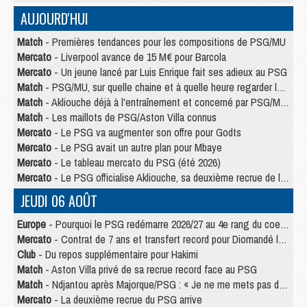
AUJOURD'HUI
Match
- Premières tendances pour les compositions de PSG/MU
Mercato
- Liverpool avance de 15 M€ pour Barcola
Mercato
- Un jeune lancé par Luis Enrique fait ses adieux au PSG
Match
- PSG/MU, sur quelle chaine et à quelle heure regarder le match ?
Match
- Akliouche déjà à l'entraînement et concerné par PSG/MU ?
Match
- Les maillots de PSG/Aston Villa connus
Mercato
- Le PSG va augmenter son offre pour Godts
Mercato
- Le PSG avait un autre plan pour Mbaye
Mercato
- Le tableau mercato du PSG (été 2026)
Mercato
- Le PSG officialise Akliouche, sa deuxième recrue de l’été
JEUDI 06 AOÛT
Europe
- Pourquoi le PSG redémarre 2026/27 au 4e rang du coefficient UEFA
Mercato
- Contrat de 7 ans et transfert record pour Diomandé loin du PSG
Club
- Du repos supplémentaire pour Hakimi
Match
- Aston Villa privé de sa recrue record face au PSG
Match
- Ndjantou après Majorque/PSG : « Je ne me mets pas de plafond »
Mercato
- La deuxième recrue du PSG arrive