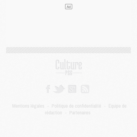
Mercato
- Le transfert de Kolo Muani à la Juventus est officiel
Mercato
- [MAJ] Le PSG a fait une grosse offre à Parme pour Suzuki
Mercato
- Le PSG a envoyé une première offre pour Mika Godts
Club
- Après Pacho, d'autres retours en vue
Mercato
- Changement de dernière minute pour Kolo Muani
SAMEDI 01 AOÛT
Mercato
- L'agent de Mika Godts confirme un accord avec le PSG
Club
- Quels numéros de maillot pour Akliouche et Digne au PSG ?
Match
- Un hommage prévu lors de Brest/PSG
Mercato
- Le PSG et le Barça ont rendez-vous pour Ferran Torres
Mercato
- Guéla Doué dans les listes du PSG
Mercato
- Le transfert de Mika Godts au PSG en bonne voie
VENDREDI 31 JUILLET
Match
- Un diffuseur annoncé pour les deux premiers matchs amicaux du PSG
Mentions légales
-
Politique de confidentialité
-
Équipe de
Mercato
- Le transfert d'Akliouche au PSG bouclé, le montant se précise
rédaction
-
Partenaires
Club
- Un retour majeur dans le groupe du PSG
Club
- [MAJ] Ndjantou et deux jeunes du PSG annoncés dans un tournoi U21
Mercato
- L'étonnante piste Suzuki confirmée et onéreuse