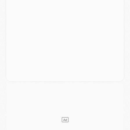
LUNDI 03 AOÛT
Match
- Podcast CulturePSG : Mercato (Godts, Suzuki, Akliouche, Barcola, etc)
Mercato
- L'Ajax attend bien plus de 45M pour Mika Godts
Club
- Quatre retours importants dans le groupe du PSG, et un plus discret
Mercato
- Ayari file en Ligue 2
Club
- Le PSG s'associe avec un géant de la tech
Mercato
- Vu d'Italie, le transfert de Suzuki au PSG est bien engagé
Mercato
- Ferran Torres ne serait pas à vendre, mais...
Europe
- Gros coup dur pour Aston Villa avant de croiser le PSG
DIMANCHE 02 AOÛT
Mercato
- Le transfert de Kolo Muani à la Juventus est officiel
Mercato
- [MAJ] Le PSG a fait une grosse offre à Parme pour Suzuki
Mercato
- Le PSG a envoyé une première offre pour Mika Godts
Club
- Après Pacho, d'autres retours en vue
Mercato
- Changement de dernière minute pour Kolo Muani
SAMEDI 01 AOÛT
Mercato
- L'agent de Mika Godts confirme un accord avec le PSG