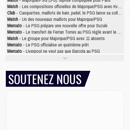
Match
- Majorque/PSG (3-0), reprise compliquée pour Paris
Match
- Les compositions officielles de Majorque/PSG avec Kvara et de nombreux jeunes
Club
- Casquettes, maillots de bain, padel, le PSG lance sa collection été
Match
- Un des nouveaux maillots pour Majorque/PSG
Mercato
- Le PSG prépare une nouvelle offre pour Suzuki
Mercato
- Le transfert de Ferran Torres au PSG réglé avant le 12 août ?
Match
- Le groupe pour Majorque/PSG avec 11 absents
Mercato
- Le PSG officialise un quatrième prêt
Mercato
- Liverpool ne veut pas que Barcola au PSG
Match
- Majorque/PSG, quelle compo pour le premier match de la saison 2026/27 ?
MARDI 04 AOÛT
SOUTENEZ NOUS
Europe
- Les chapeaux provisoires de la Ligue des champions 2026/27
Podcast
- Podcast CulturePSG : Akliouche présenté par un fan de Monaco
Club
- Le PSG dévoile sa première collection d'entraînement pour 2026/2027
Discipline
- Un arbitre inattendu, mais porte-bonheur pour Lens/PSG
Match
- Majorque/PSG, sur quelle chaine et à quelle heure regarder le match ?
Mercato
- Le plan du PSG pour Suzuki et Chevalier se précise
Mercato
- L'Ajax refuse la première offre du PSG pour Godts
Mercato
- Le PSG veut accélérer, Ferran Torres temporise
Mercato
- Liverpool encore très loin du compte pour Barcola