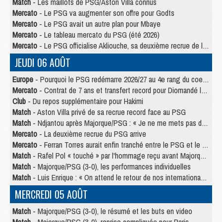
Match
- Les maillots de PSG/Aston Villa connus
Mercato
- Le PSG va augmenter son offre pour Godts
Mercato
- Le PSG avait un autre plan pour Mbaye
Mercato
- Le tableau mercato du PSG (été 2026)
Mercato
- Le PSG officialise Akliouche, sa deuxième recrue de l’été
JEUDI 06 AOÛT
Europe
- Pourquoi le PSG redémarre 2026/27 au 4e rang du coefficient UEFA
Mercato
- Contrat de 7 ans et transfert record pour Diomandé loin du PSG
Club
- Du repos supplémentaire pour Hakimi
Match
- Aston Villa privé de sa recrue record face au PSG
Match
- Ndjantou après Majorque/PSG : « Je ne me mets pas de plafond »
Mercato
- La deuxième recrue du PSG arrive
Mercato
- Ferran Torres aurait enfin tranché entre le PSG et le Barça
Match
- Rafel Pol « touché » par l'hommage reçu avant Majorque/PSG
Match
- Majorque/PSG (3-0), les performances individuelles
Match
- Luis Enrique : « On attend le retour de nos internationaux »
MERCREDI 05 AOÛT
Match
- Majorque/PSG (3-0), le résumé et les buts en video